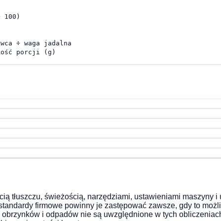
÷ 100)
owca ÷ waga jadalna
kość porcji (g)
cią tłuszczu, świeżością, narzędziami, ustawieniami maszyny i 
tandardy firmowe powinny je zastępować zawsze, gdy to możl
e obrzynków i odpadów nie są uwzględnione w tych obliczeniac