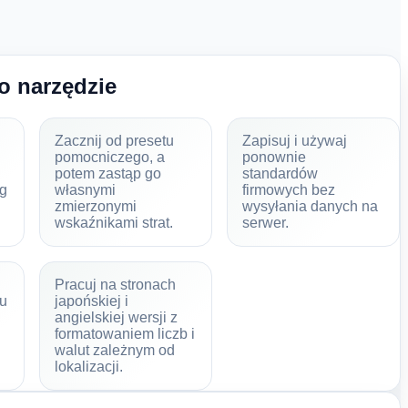
o narzędzie
Zacznij od presetu
Zapisuj i używaj
pomocniczego, a
ponownie
potem zastąp go
standardów
kg
własnymi
firmowych bez
zmierzonymi
wysyłania danych na
wskaźnikami strat.
serwer.
Pracuj na stronach
zu
japońskiej i
angielskiej wersji z
formatowaniem liczb i
walut zależnym od
lokalizacji.