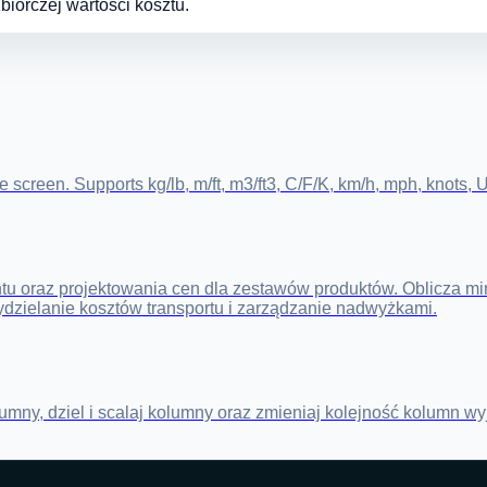
biorczej wartości kosztu.
creen. Supports kg/lb, m/ft, m3/ft3, C/F/K, km/h, mph, knots, US
tu oraz projektowania cen dla zestawów produktów. Oblicza min
ydzielanie kosztów transportu i zarządzanie nadwyżkami.
mny, dziel i scalaj kolumny oraz zmieniaj kolejność kolumn wyj