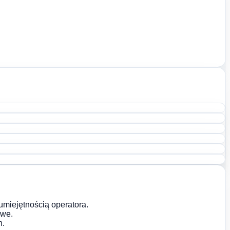
umiejętnością operatora.
iwe.
h.