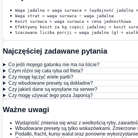
Waga jadalna = waga surowca × (wydajność jadalna 
Waga strat = waga surowca − waga jadalna
Koszt surowca = waga surowca × cena jednostkowa
Efektywny koszt za kg części jadalnej = koszt sur
Szacowana liczba porcji = waga jadalna (g) ÷ wiel
Najczęściej zadawane pytania
Co jeśli mojego gatunku nie ma na liście?
Czym różni się cała ryba od fileta?
Czy mogę łączyć wiele partii?
Czy wbudowane presety są dokładne?
Czy jakieś dane są wysyłane na serwer?
Czy mogę używać tego poza Japonią?
Ważne uwagi
Wydajność zmienia się wraz z wielkością ryby, zawartoś
Wbudowane presety są tylko wskazówkami. Zmierzone s
Podatki, fracht, kursy walut oraz ponowne wykorzystani