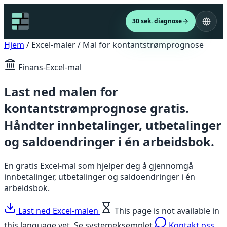
30 sek. diagnose
Hjem
/
Excel-maler
/
Mal for kontantstrømprognose
Finans-Excel-mal
Last ned malen for
kontantstrømprognose gratis.
Håndter innbetalinger, utbetalinger
og saldoendringer i én arbeidsbok.
En gratis Excel-mal som hjelper deg å gjennomgå
innbetalinger, utbetalinger og saldoendringer i én
arbeidsbok.
Last ned Excel-malen
This page is not available in
this language yet.
Se systemeksemplet
Kontakt oss