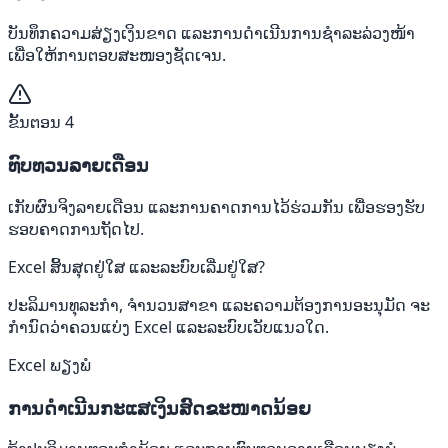
ບັນທຶກຄວາມສ່ຽງເງິນຂາດ ແລະການດໍາເນີນການຊໍາລະລ່ວງໜ້າ
ເພື່ອໃຫ້ການຕອບສະໜອງຊັດເຈນ.
ຂັ້ນຕອນ 4
ທົບທວນລາຍເດືອນ
ເກັບຜົນຈິງລາຍເດືອນ ແລະການຄາດການໄວ້ຮ່ວມກັນ ເພື່ອຮອງຮັບ
ຮອບຄາດການຖັດໄປ.
Excel ສິ້ນສຸດຢູ່ໃສ ແລະລະບົບເລີ່ມຢູ່ໃສ?
ປະລິມານທຸລະກໍາ, ຈໍານວນສາຂາ ແລະຄວາມຕ້ອງການອະນຸມັດ ຈະ
ກໍານົດວ່າຄວນແບ່ງ Excel ແລະລະບົບເວັບແນວໃດ.
Excel ພຽງພໍ
ການດໍາເນີນກະແສເງິນສົດຂະໜາດນ້ອຍ