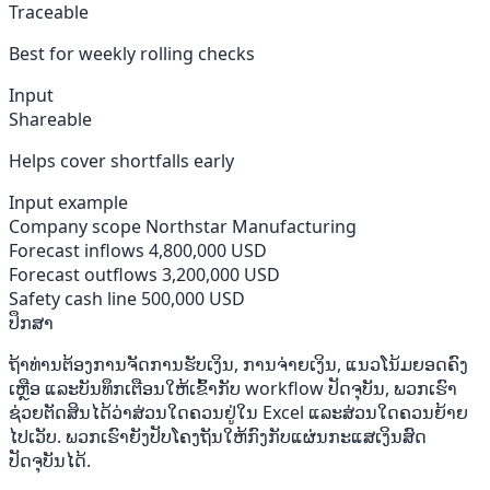
Traceable
Best for weekly rolling checks
Input
Shareable
Helps cover shortfalls early
Input example
Company scope
Northstar Manufacturing
Forecast inflows
4,800,000 USD
Forecast outflows
3,200,000 USD
Safety cash line
500,000 USD
ປຶກສາ
ຖ້າທ່ານຕ້ອງການຈັດການຮັບເງິນ, ການຈ່າຍເງິນ, ແນວໂນ້ມຍອດຄົງ
ເຫຼືອ ແລະບັນທຶກເຕືອນໃຫ້ເຂົ້າກັບ workflow ປັດຈຸບັນ, ພວກເຮົາ
ຊ່ວຍຕັດສິນໄດ້ວ່າສ່ວນໃດຄວນຢູ່ໃນ Excel ແລະສ່ວນໃດຄວນຍ້າຍ
ໄປເວັບ. ພວກເຮົາຍັງປັບໂຄງຖັນໃຫ້ກົງກັບແຜ່ນກະແສເງິນສົດ
ປັດຈຸບັນໄດ້.