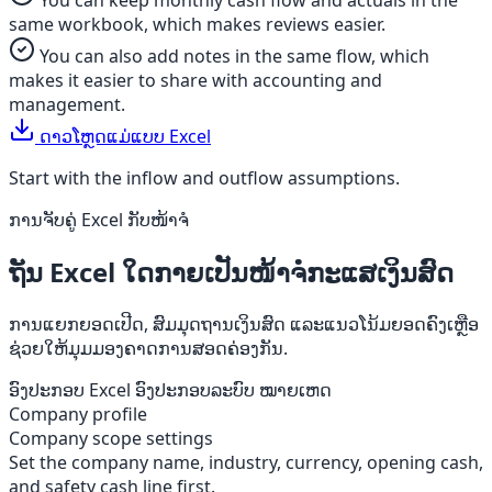
You can keep monthly cash flow and actuals in the
same workbook, which makes reviews easier.
You can also add notes in the same flow, which
makes it easier to share with accounting and
management.
ດາວໂຫຼດແມ່ແບບ Excel
Start with the inflow and outflow assumptions.
ການຈັບຄູ່ Excel ກັບໜ້າຈໍ
ຖັນ Excel ໃດກາຍເປັນໜ້າຈໍກະແສເງິນສົດ
ການແຍກຍອດເປີດ, ສົມມຸດຖານເງິນສົດ ແລະແນວໂນ້ມຍອດຄົງເຫຼືອ
ຊ່ວຍໃຫ້ມຸມມອງຄາດການສອດຄ່ອງກັນ.
ອົງປະກອບ Excel
ອົງປະກອບລະບົບ
ໝາຍເຫດ
Company profile
Company scope settings
Set the company name, industry, currency, opening cash,
and safety cash line first.