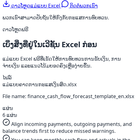
ດາວໂຫຼດແມ່ແບບ Excel
ຕິດຕໍ່ພວກເຮົາ
ພວກເຮົາສາມາດປັບຖັນໃຫ້ກົງກັບກະແສການທົບທວນ.
ດາວໂຫຼດຟຣີ
ເບິ່ງສິ່ງທີ່ຢູ່ໃນເວີຊັນ Excel ກ່ອນ
ແມ່ແບບ Excel ຟຣີທີ່ເຮັດໃຫ້ການທົບທວນການຮັບເງິນ, ການ
ຈ່າຍເງິນ ແລະແນວໂນ້ມຍອດຄົງເຫຼືອງ່າຍຂຶ້ນ.
ໄຟລ໌
ແມ່ແບບຄາດການກະແສເງິນສົດ.xlsx
File name: finance_cash_flow_forecast_template_en.xlsx
ແຜ່ນ
6 ແຜ່ນ
Align incoming payments, outgoing payments, and
balance trends first to reduce missed warnings.