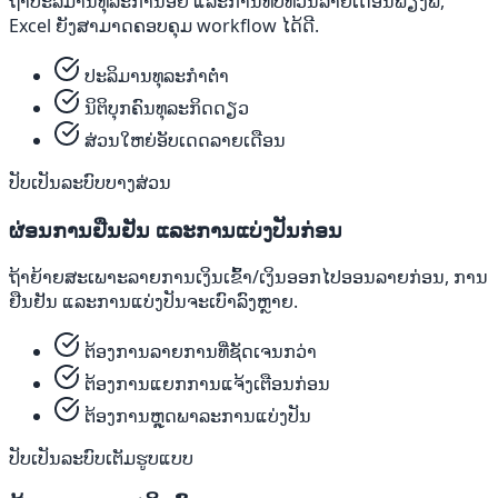
ຖ້າປະລິມານທຸລະກໍານ້ອຍ ແລະການທົບທວນລາຍເດືອນພຽງພໍ,
Excel ຍັງສາມາດຄອບຄຸມ workflow ໄດ້ດີ.
ປະລິມານທຸລະກໍາຕໍ່າ
ນິຕິບຸກຄົນທຸລະກິດດຽວ
ສ່ວນໃຫຍ່ອັບເດດລາຍເດືອນ
ປັບເປັນລະບົບບາງສ່ວນ
ຜ່ອນການຢືນຢັນ ແລະການແບ່ງປັນກ່ອນ
ຖ້າຍ້າຍສະເພາະລາຍການເງິນເຂົ້າ/ເງິນອອກໄປອອນລາຍກ່ອນ, ການ
ຢືນຢັນ ແລະການແບ່ງປັນຈະເບົາລົງຫຼາຍ.
ຕ້ອງການລາຍການທີ່ຊັດເຈນກວ່າ
ຕ້ອງການແຍກການແຈ້ງເຕືອນກ່ອນ
ຕ້ອງການຫຼຸດພາລະການແບ່ງປັນ
ປັບເປັນລະບົບເຕັມຮູບແບບ