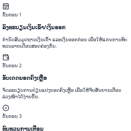
ຂັ້ນຕອນ 1
ລົງທະບຽນເງິນເຂົ້າ/ເງິນອອກ
ກໍານົດສົມມຸດຖານເງິນເຂົ້າ ແລະເງິນອອກກ່ອນ ເພື່ອໃຫ້ແກນການທົບ
ທວນລາຍເດືອນສອດຄ່ອງກັນ.
ຂັ້ນຕອນ 2
ອັບເດດຍອດຄົງເຫຼືອ
ຈັດລະບຽບການປ່ຽນແປງຍອດຄົງເຫຼືອ ເພື່ອໃຫ້ຈັບສັນຍານເຕືອນ
ລ່ວງໜ້າໄດ້ງ່າຍຂຶ້ນ.
ຂັ້ນຕອນ 3
ທົບທວນການເຕືອນ