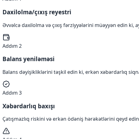
Daxilolma/çıxış reyestri
Əvvəlcə daxilolma və çıxış fərziyyələrini müəyyən edin ki, 
Addım 2
Balans yeniləməsi
Balans dəyişikliklərini təşkil edin ki, erkən xəbərdarlıq si
Addım 3
Xəbərdarlıq baxışı
Çatışmazlıq riskini və erkən ödəniş hərəkətlərini qeyd edin