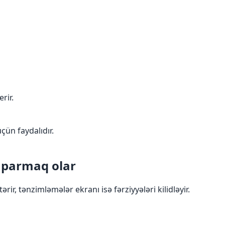
rir.
çün faydalıdır.
 aparmaq olar
rir, tənzimləmələr ekranı isə fərziyyələri kilidləyir.