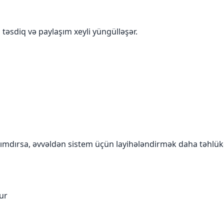
 təsdiq və paylaşım xeyli yüngülləşər.
azımdırsa, əvvəldən sistem üçün layihələndirmək daha təhlükə
nur