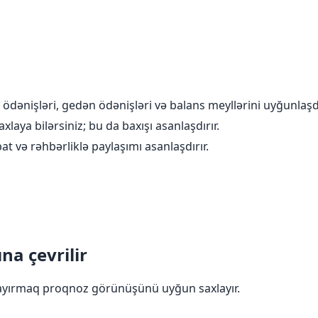
ödənişləri, gedən ödənişləri və balans meyllərini uyğunlaşd
axlaya bilərsiniz; bu da baxışı asanlaşdırır.
at və rəhbərliklə paylaşımı asanlaşdırır.
na çevrilir
ni ayırmaq proqnoz görünüşünü uyğun saxlayır.