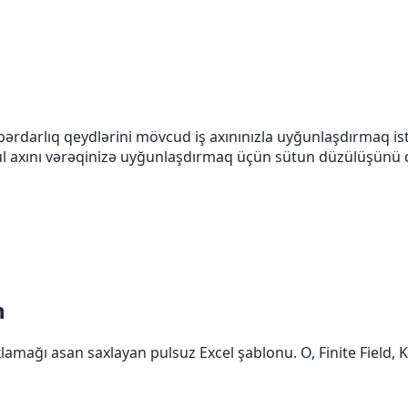
bərdarlıq qeydlərini mövcud iş axınınızla uyğunlaşdırmaq ist
 axını vərəqinizə uyğunlaşdırmaq üçün sütun düzülüşünü də
n
lamağı asan saxlayan pulsuz Excel şablonu. O, Finite Field, K