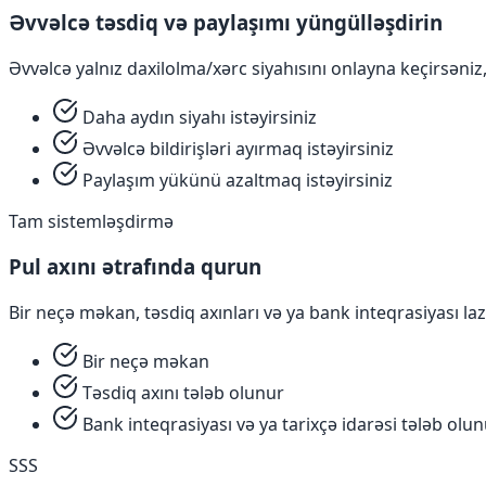
Əvvəlcə təsdiq və paylaşımı yüngülləşdirin
Əvvəlcə yalnız daxilolma/xərc siyahısını onlayna keçirsəniz,
Daha aydın siyahı istəyirsiniz
Əvvəlcə bildirişləri ayırmaq istəyirsiniz
Paylaşım yükünü azaltmaq istəyirsiniz
Tam sistemləşdirmə
Pul axını ətrafında qurun
Bir neçə məkan, təsdiq axınları və ya bank inteqrasiyası l
Bir neçə məkan
Təsdiq axını tələb olunur
Bank inteqrasiyası və ya tarixçə idarəsi tələb olu
SSS