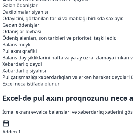
Gələn ödənişlər
Daxilolmalar siyahısı
Ödəyicini, gözlənilən tarixi və məbləği birlikdə saxlayır.
Gedən ödənişlər
Ödənişlər lövhəsi
Ödəniş alanları, son tarixləri və prioriteti təşkil edir.
Balans meyli
Pul axını qrafiki
Balans dəyişikliklərini həftə və ya ay üzrə izləməyə imkan ve
Xəbərdarlıq qeydi
Xəbərdarlıq siyahısı
Pul çatışmazlığı xəbərdarlıqları və erkən hərəkət qeydləri ü
Excel necə istifadə olunur
Excel-də pul axını proqnozunu necə
İcmal ekranı əvvəlcə balansları və xəbərdarlıq xətlərini göstə
Addım 1