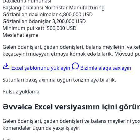
Daxiletmə nümunəsi
Başlanğıc balansı
Northstar Manufacturing
Gözlənilən daxilolmalar
4,800,000 USD
Gözlənilən ödənişlər
3,200,000 USD
Minimum pul xətti
500,000 USD
Məsləhətləşmə
Gələn ödənişləri, gedən ödənişləri, balans meyllərini və xə
keçəcəyini müəyyən etməyə kömək edə bilərik. Mövcud pul
Excel şablonunu yükləyin
Bizimlə əlaqə saxlayın
Sütunları baxış axınına uyğun tənzimləyə bilərik.
Pulsuz yükləmə
Əvvəlcə Excel versiyasının içini görü
Gələn ödənişləri, gedən ödənişləri və balans meyllərini yox
komandalar üçün də yaxşı işləyir.
Fayl