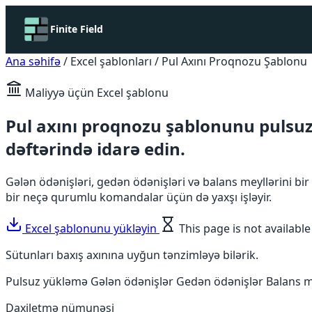
Finite Field
Ana səhifə
/
Excel şablonları
/
Pul Axını Proqnozu Şablonu
Maliyyə üçün Excel şablonu
Pul axını proqnozu şablonunu pulsuz y
dəftərində idarə edin.
Gələn ödənişləri, gedən ödənişləri və balans meyllərini bir
bir neçə qurumlu komandalar üçün də yaxşı işləyir.
Excel şablonunu yükləyin
This page is not available
Sütunları baxış axınına uyğun tənzimləyə bilərik.
Pulsuz yükləmə
Gələn ödənişlər
Gedən ödənişlər
Balans m
Daxiletmə nümunəsi