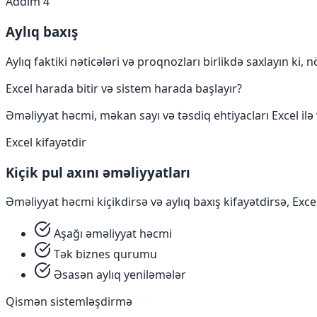
Addım 4
Aylıq baxış
Aylıq faktiki nəticələri və proqnozları birlikdə saxlayın ki
Excel harada bitir və sistem harada başlayır?
Əməliyyat həcmi, məkan sayı və təsdiq ehtiyacları Excel il
Excel kifayətdir
Kiçik pul axını əməliyyatları
Əməliyyat həcmi kiçikdirsə və aylıq baxış kifayətdirsə, Excel
Aşağı əməliyyat həcmi
Tək biznes qurumu
Əsasən aylıq yeniləmələr
Qismən sistemləşdirmə