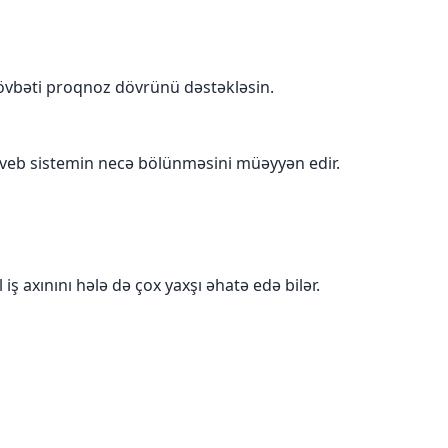
, növbəti proqnoz dövrünü dəstəkləsin.
ə veb sistemin necə bölünməsini müəyyən edir.
 iş axınını hələ də çox yaxşı əhatə edə bilər.