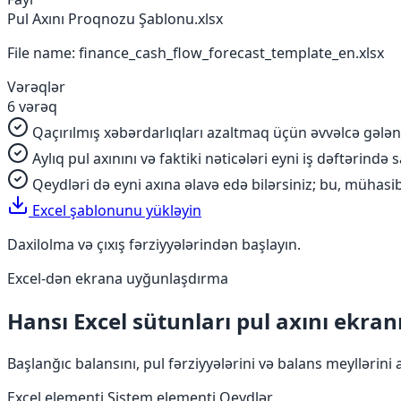
Pul Axını Proqnozu Şablonu.xlsx
File name: finance_cash_flow_forecast_template_en.xlsx
Vərəqlər
6 vərəq
Qaçırılmış xəbərdarlıqları azaltmaq üçün əvvəlcə gələn 
Aylıq pul axınını və faktiki nəticələri eyni iş dəftərində s
Qeydləri də eyni axına əlavə edə bilərsiniz; bu, mühasib
Excel şablonunu yükləyin
Daxilolma və çıxış fərziyyələrindən başlayın.
Excel-dən ekrana uyğunlaşdırma
Hansı Excel sütunları pul axını ekranı
Başlanğıc balansını, pul fərziyyələrini və balans meylləri
Excel elementi
Sistem elementi
Qeydlər