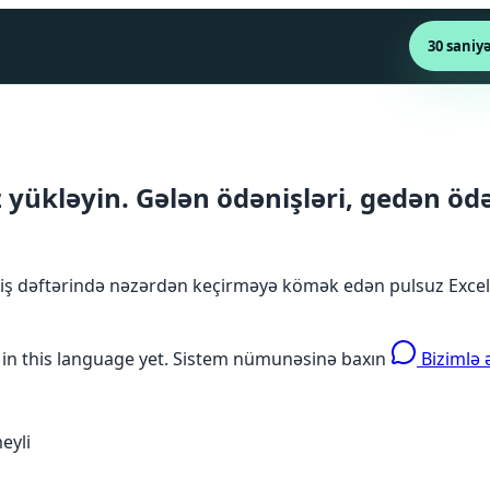
30 saniy
ükləyin. Gələn ödənişləri, gedən ödəni
 iş dəftərində nəzərdən keçirməyə kömək edən pulsuz Excel şab
 in this language yet.
Sistem nümunəsinə baxın
Bizimlə 
eyli