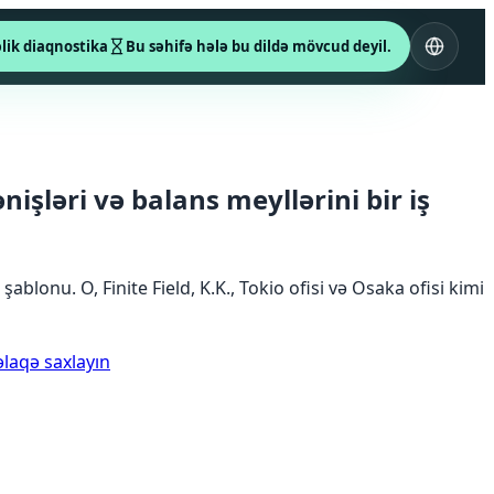
əlik diaqnostika
Bu səhifə hələ bu dildə mövcud deyil.
şləri və balans meyllərini bir iş
lonu. O, Finite Field, K.K., Tokio ofisi və Osaka ofisi kimi
əlaqə saxlayın