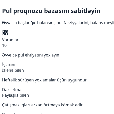
Pul proqnozu bazasını sabitləyin
Əvvəlcə başlanğıc balansını, pul fərziyyələrini, balans meyl
Vərəqlər
10
Əvvəlcə pul ehtiyatını yoxlayın
İş axını
İzlənə bilən
Həftəlik sürüşən yoxlamalar üçün uyğundur
Daxiletmə
Paylaşıla bilən
Çatışmazlıqları erkən örtməyə kömək edir