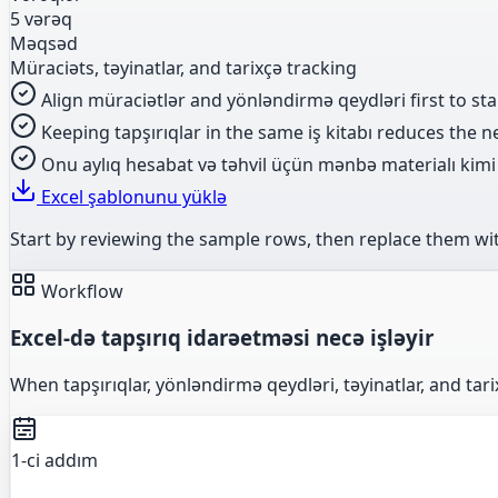
5 vərəq
Məqsəd
Müraciəts, təyinatlar, and tarixçə tracking
Align müraciətlər and yönləndirmə qeydləri first to stabi
Keeping tapşırıqlar in the same iş kitabı reduces the n
Onu aylıq hesabat və təhvil üçün mənbə materialı kimi d
Excel şablonunu yüklə
Start by reviewing the sample rows, then replace them wi
Workflow
Excel-də tapşırıq idarəetməsi necə işləyir
When tapşırıqlar, yönləndirmə qeydləri, təyinatlar, and tar
1-ci addım