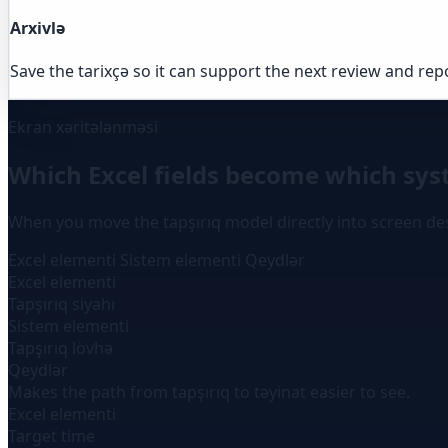
Arxivlə
Save the tarixçə so it can support the next review and rep
Ekran xəritələnməsi
Which Excel fields become which sys
When you move the tapşırıq model directly into screen de
Excel elementi
Sistem elementi
Qeydlər
Excel elementi
Tapşırıq siyahı
Sistem elementi
Tapşırıq lövhə
Qeydlər
Makes the path from tapşırıq to təyinat easier to see.
Excel elementi
Target time