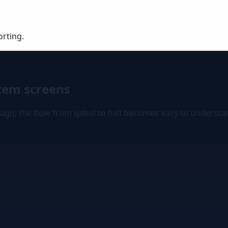
orting.
tem screens
sign, the flow from qəbul to həll becomes easy to understa