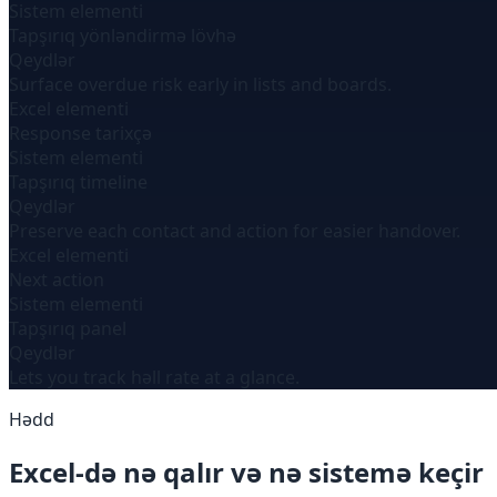
Sistem elementi
Tapşırıq yönləndirmə lövhə
Qeydlər
Surface overdue risk early in lists and boards.
Excel elementi
Response tarixçə
Sistem elementi
Tapşırıq timeline
Qeydlər
Preserve each contact and action for easier handover.
Excel elementi
Next action
Sistem elementi
Tapşırıq panel
Qeydlər
Lets you track həll rate at a glance.
Hədd
Excel-də nə qalır və nə sistemə keçir