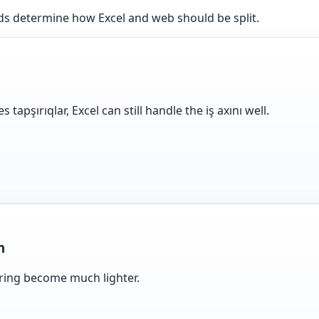
eds determine how Excel and web should be split.
apşırıqlar, Excel can still handle the iş axını well.
n
haring become much lighter.