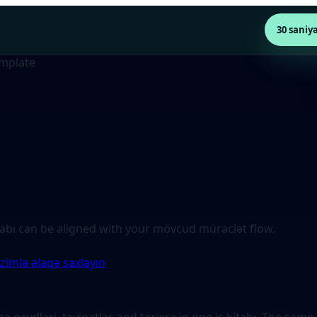
30 saniy
emplate
tabı can be aligned with your mövcud müraciət flow.
zimlə əlaqə saxlayın
ə qeydləri, təyinatlar, and tarixçə in one iş kitabı. The s