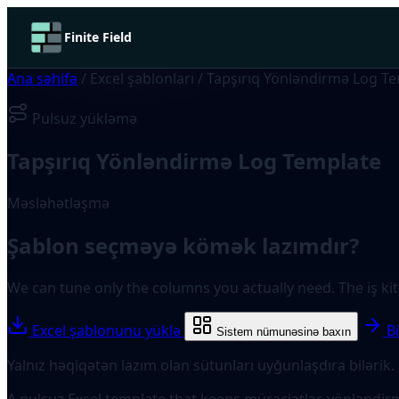
Finite Field
Ana səhifə
/
Excel şablonları
/
Tapşırıq Yönləndirmə Log T
Pulsuz yükləmə
Tapşırıq Yönləndirmə Log Template
Məsləhətləşmə
Şablon seçməyə kömək lazımdır?
We can tune only the columns you actually need. The iş ki
Excel şablonunu yüklə
Bi
Sistem nümunəsinə baxın
Yalnız həqiqətən lazım olan sütunları uyğunlaşdıra bilərik.
A pulsuz Excel template that keeps müraciətlər, yönləndirm