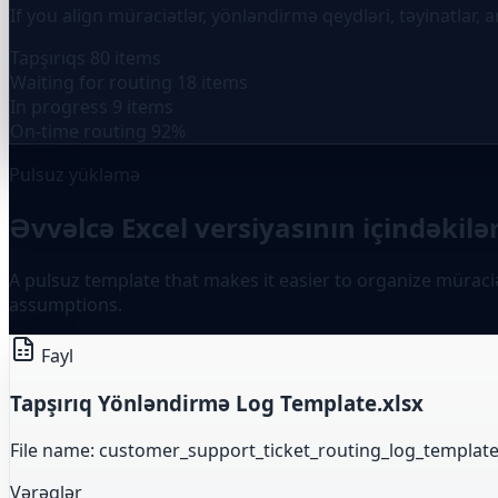
If you align müraciətlər, yönləndirmə qeydləri, təyinatlar,
Tapşırıqs
80 items
Waiting for routing
18 items
In progress
9 items
On-time routing
92%
Pulsuz yükləmə
Əvvəlcə Excel versiyasının içindəkilə
A pulsuz template that makes it easier to organize müraciətl
assumptions.
Fayl
Tapşırıq Yönləndirmə Log Template.xlsx
File name: customer_support_ticket_routing_log_template
Vərəqlər