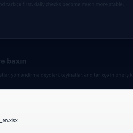
 and tarixçə first, daily checks become much more stable.
rə baxın
ər, yönləndirmə qeydləri, təyinatlar, and tarixçə in one iş k
_en.xlsx