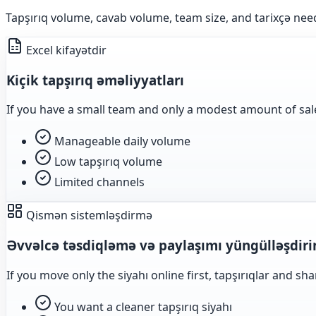
Tapşırıq volume, cavab volume, team size, and tarixçə ne
Excel kifayətdir
Kiçik tapşırıq əməliyyatları
If you have a small team and only a modest amount of sales t
Manageable daily volume
Low tapşırıq volume
Limited channels
Qismən sistemləşdirmə
Əvvəlcə təsdiqləmə və paylaşımı yüngülləşdiri
If you move only the siyahı online first, tapşırıqlar and s
You want a cleaner tapşırıq siyahı