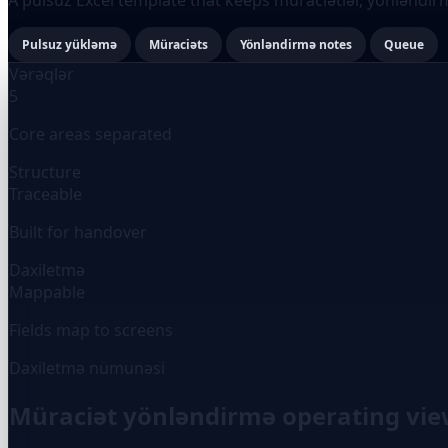
Pulsuz yükləmə
Müraciəts
Yönləndirmə notes
Queue
Vərəqlər
5
Core areas separated
Structure
Traceable
Built for handover
Daxiletmə
Mappable
Fields map to screens
Daxiletmə nümunəsi
Müraciət yönləndirmə operating vi