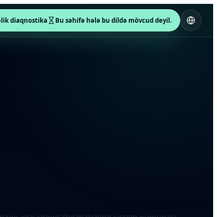
əlik diaqnostika
Bu səhifə hələ bu dildə mövcud deyil.
ame page also shows the matching sistem nümunəsi.