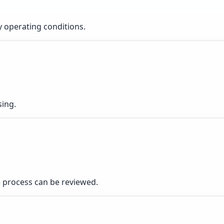
ly operating conditions.
sing.
 process can be reviewed.