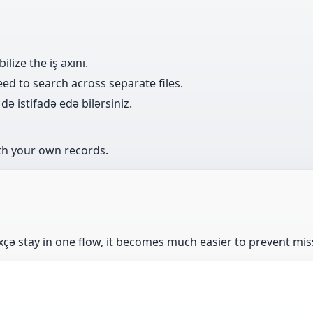
lize the iş axını.
eed to search across separate files.
ə istifadə edə bilərsiniz.
th your own records.
ixçə stay in one flow, it becomes much easier to prevent mis