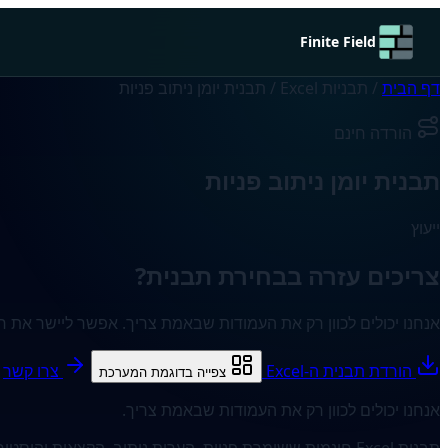
Finite Field
דף הבית
/
תבניות Excel
/
תבנית יומן ניתוב פניות
הורדה חינם
תבנית יומן ניתוב פניות
ייעוץ
צריכים עזרה בבחירת תבנית?
אנחנו יכולים לכוון רק את העמודות שבאמת צריך. אפשר ליישר את 
הורדת תבנית ה-Excel
צרו קשר
צפייה בדוגמת המערכת
אנחנו יכולים לכוון רק את העמודות שבאמת צריך.
תבנית Excel חינמית ששומרת פניות, הערות ניתוב, הקצאות והיסטוריה בחוברת עבודה אחת. באותו עמוד מוצגת גם דוגמת המערכת המתאימה.