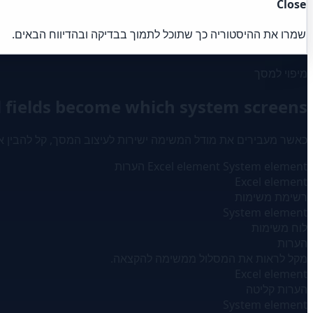
Close
שמרו את ההיסטוריה כך שתוכל לתמוך בבדיקה ובהדיווח הבאים.
מיפוי למסך
l fields become which system screens
כאשר מעבירים את מודל המשימה ישירות לעיצוב המסך, קל להבין א
System element
Excel element
הערות
Excel element
רשימת משימות
System element
לוח משימות
הערות
מקל לראות את המסלול ממשימה להקצאה.
Excel element
הערות קליטה
System element