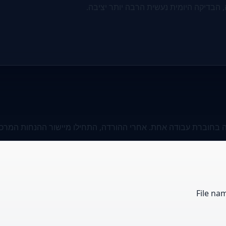
 הבדיקה היומית נעשית הרבה יותר יציבה.
ה בחוברת עבודה אחת. אחרי ההורדה, התחילו מיישור ההנחות המרכזי
File na