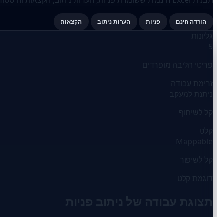
הורדה חינם
פניות
הערות ניתוב
הקצאות
גליונות
5
פריטי הליבה מופרדים
זרימת עבודה
ניתנת למעקב
קל לשיתוף
קלט
Mappable
קל לשיפור
דוגמת קלט
תצוגת עבודה של ניתוב פניות