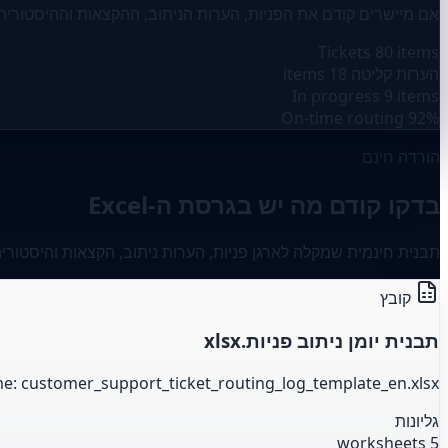
אם מיישרים קודם את הפניות, הערות הניתוב, ההקצאות וההיסטוריה,
Tickets
80 items
הערות קליטה
18 items
In progress
9 items
On-time routing
92%
הורדה חינם
בדקו קודם מה יש בגרסת ה-Excel
תבנית חינמית שמקלה לארגן פניות, הערות ניתוב, הקצאות והיסטורי
קובץ
תבנית יומן ניתוב פניות.xlsx
me: customer_support_ticket_routing_log_template_en.xlsx
גליונות
5 worksheets