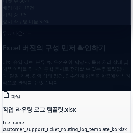
티켓 수
80건
배정 대기
18건
처리 중
9건
정시 라우팅 비율
92%
무료 다운로드
Excel 버전의 구성 먼저 확인하기
티켓 유입 경로, 분류 큐, 우선순위, 담당자, 목표 처리 상태 및
대응 이력을 하나의 통합 문서로 정리할 수 있는 템플릿입니
다. 일일 기록, 진행 상태 점검, 인수인계 항목을 한곳에서 체계
적으로 관리할 수 있습니다.
파일
작업 라우팅 로그 템플릿.xlsx
File name:
customer_support_ticket_routing_log_template_ko.xlsx