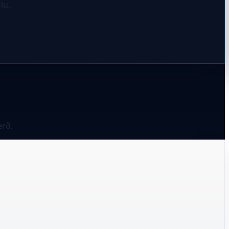
lu.
erð.