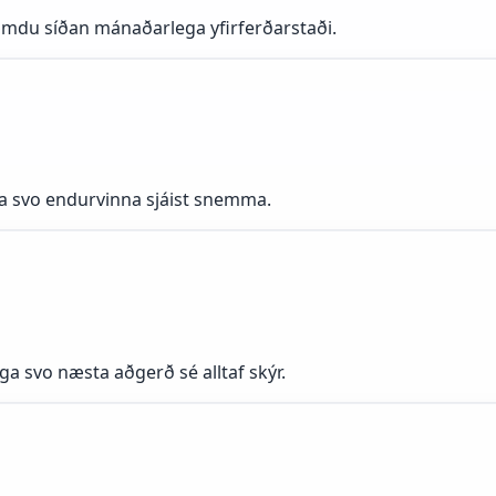
du síðan mánaðarlega yfirferðarstaði.
 svo endurvinna sjáist snemma.
 svo næsta aðgerð sé alltaf skýr.