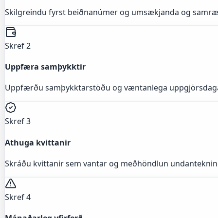
Skilgreindu fyrst beiðnanúmer og umsækjanda og samræm
Skref 2
Uppfæra samþykktir
Uppfærðu samþykktarstöðu og væntanlega uppgjörsdaga
Skref 3
Athuga kvittanir
Skráðu kvittanir sem vantar og meðhöndlun undantekninga
Skref 4