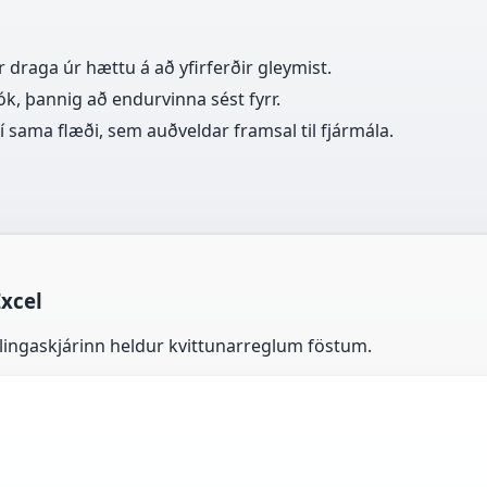
raga úr hættu á að yfirferðir gleymist.
k, þannig að endurvinna sést fyrr.
sama flæði, sem auðveldar framsal til fjármála.
Excel
stillingaskjárinn heldur kvittunarreglum föstum.