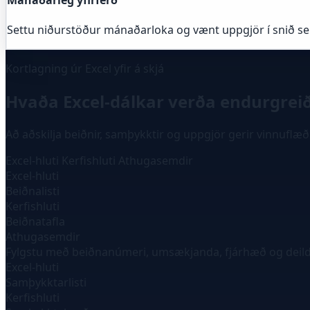
Mánaðarleg yfirferð
Settu niðurstöður mánaðarloka og vænt uppgjör í snið 
Kortlagning úr Excel yfir á skjá
Hvaða Excel-dálkar verða endurgreið
Að aðskilja beiðnir, samþykktir og uppgjör gerir vinnuflæð
Excel-hluti
Kerfishluti
Athugasemdir
Excel-hluti
Beiðnalisti
Kerfishluti
Beiðnatafla
Athugasemdir
Fylgstu með beiðnanúmeri, umsækjanda, fjárhæð og deild
Excel-hluti
Samþykktarlisti
Kerfishluti