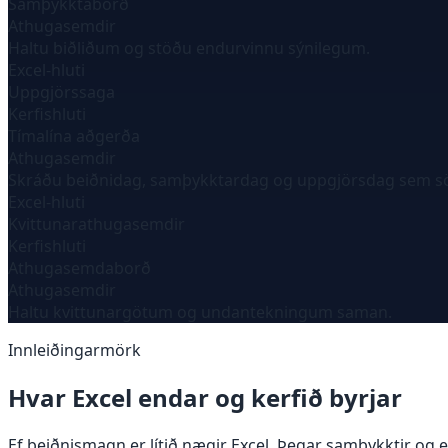
Samþykktaborð
Athugasemdir
Haltu biðliðum og stöðu endurvinnu sýnilegum.
Excel-hluti
Uppgjörssaga
Kerfishluti
Tímalína aðgerða
Athugasemdir
Skráðu beiðnidag, samþykktardag og uppgjörsdag sem s
Excel-hluti
Kvittunarathugasemdir
Kerfishluti
Athugasemdaborð
Athugasemdir
Haltu kvittunargötum og undantekningum saman.
Innleiðingarmörk
Hvar Excel endar og kerfið byrjar
Ef beiðnismagn er lítið nægir Excel. Þegar samþykktir og 