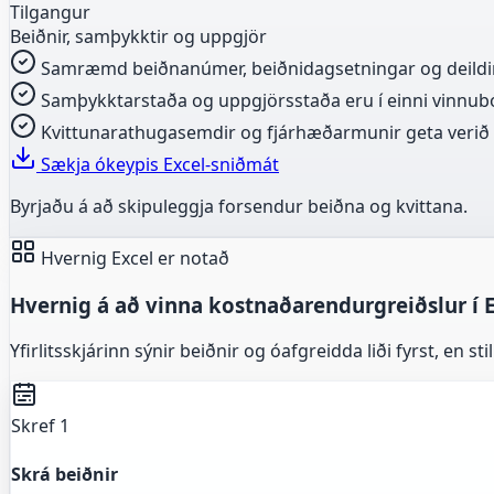
Tilgangur
Beiðnir, samþykktir og uppgjör
Samræmd beiðnanúmer, beiðnidagsetningar og deildir d
Samþykktarstaða og uppgjörsstaða eru í einni vinnubó
Kvittunarathugasemdir og fjárhæðarmunir geta verið í 
Sækja ókeypis Excel-sniðmát
Byrjaðu á að skipuleggja forsendur beiðna og kvittana.
Hvernig Excel er notað
Hvernig á að vinna kostnaðarendurgreiðslur í 
Yfirlitsskjárinn sýnir beiðnir og óafgreidda liði fyrst, en 
Skref 1
Skrá beiðnir