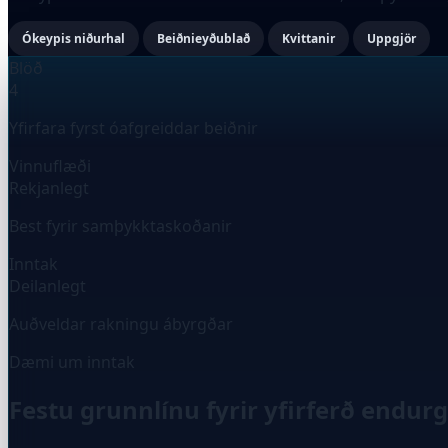
Ókeypis niðurhal
Beiðnieyðublað
Kvittanir
Uppgjör
Blöð
4
Yfirfara fyrst óafgreiddar beiðnir
Vinnuflæði
Rekjanlegt
Best fyrir samþykktaskoðanir
Inntak
Deilanlegt
Auðveldar rakningu ábyrgðar
Dæmi um inntak
Festu grunnlínu fyrir yfirferð endurg