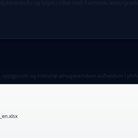
ykktarstöðu og fylgstu síðan með framvindu endurgreiðs
 uppgjörum og kvittunarathugasemdum auðveldum í yfirf
_en.xlsx