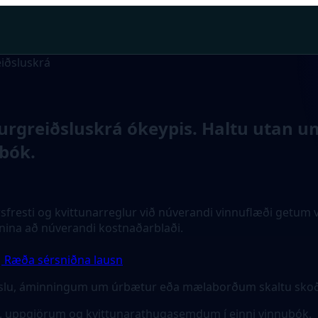
iðsluskrá
rgreiðsluskrá ókeypis. Haltu utan um
bók.
esti og kvittunarreglur við núverandi vinnuflæði getum við
anina að núverandi kostnaðarblaði.
Ræða sérsniðna lausn
leðslu, áminningum um úrbætur eða mælaborðum skaltu sko
 uppgjörum og kvittunarathugasemdum í einni vinnubók.