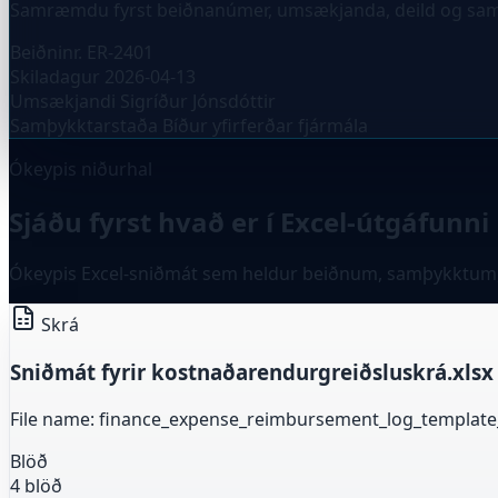
Samræmdu fyrst beiðnanúmer, umsækjanda, deild og samþ
Beiðninr.
ER-2401
Skiladagur
2026-04-13
Umsækjandi
Sigríður Jónsdóttir
Samþykktarstaða
Bíður yfirferðar fjármála
Ókeypis niðurhal
Sjáðu fyrst hvað er í Excel-útgáfunni
Ókeypis Excel-sniðmát sem heldur beiðnum, samþykktum,
Skrá
Sniðmát fyrir kostnaðarendurgreiðsluskrá.xlsx
File name: finance_expense_reimbursement_log_template
Blöð
4 blöð