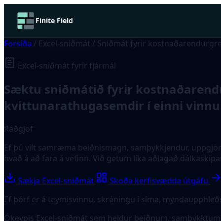
Finite Field
Forsíða
/
Excel-sniðmát
/
Sniðmát fyrir kostnaðarendurgre
Excel-sniðmát fyrir fjármál
Sæktu sniðmátið fyrir kostnaðarendu
kvittunarathugasemdir í einni vinnu
Ráðgjöf
Ef þú vilt samræma beiðnismagn, samþykkjendur, uppgjörsfr
hvað á að fara á vefinn. Við getum líka aðlagað dálkaskip
Sækja Excel-sniðmát
Skoða kerfisvædda útgáfu
Ef þörf er á teymisvinnu, skráningu í síma, myndaupph
Ókeypis Excel-sniðmát sem heldur beiðnum, samþykktum,