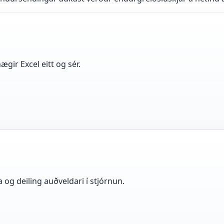
gir Excel eitt og sér.
 og deiling auðveldari í stjórnun.