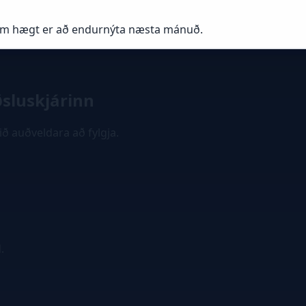
sem hægt er að endurnýta næsta mánuð.
sluskjárinn
ið auðveldara að fylgja.
.