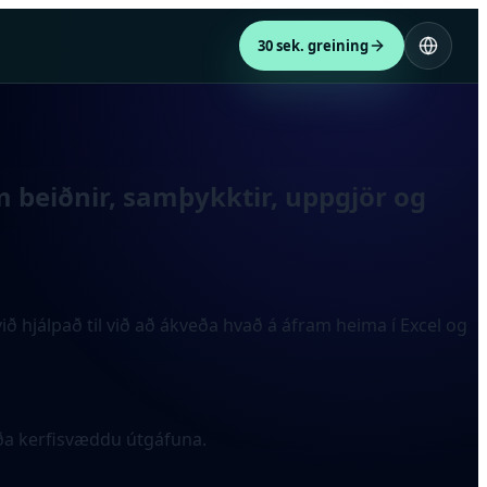
30 sek. greining
 beiðnir, samþykktir, uppgjör og
 hjálpað til við að ákveða hvað á áfram heima í Excel og
ða kerfisvæddu útgáfuna.