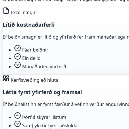
Excel nægir
Lítið kostnaðarferli
Ef beiðnismagn er lítið og yfirferð fer fram mánaðarlega næ
Fáar beiðnir
Ein deild
Mánaðarleg yfirferð
Kerfisvæðing að hluta
Létta fyrst yfirferð og framsal
Ef beiðnalistinn er fyrst færður á vefinn verður endurvinna
Þörf á skýrari listum
Samþykktir fyrst aðskildar