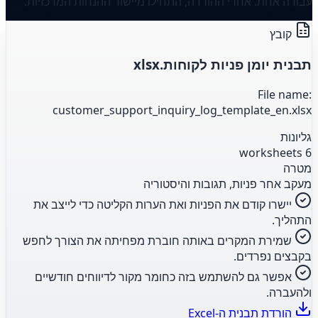
עבודה אחת. אחרי ההורדה, התחילו מיישור ההנחות המרכזיות.
קובץ
תבנית יומן פניות לקוחות.xlsx
File name:
customer_support_inquiry_log_template_en.xlsx
גליונות
6 worksheets
מטרה
מעקב אחר פניות, תגובות והיסטוריה
יישרו קודם את הפניות ואת הערות הקליטה כדי לייצב את
התהליך.
שמירת המקרים באותה חוברת מפחיתה את הצורך לחפש
בקבצים נפרדים.
אפשר גם להשתמש בזה כחומר מקור לדיווחים חודשיים
ולהעברה.
הורדת תבנית ה-Excel