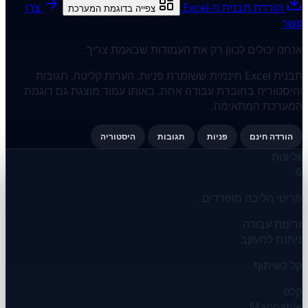
הורדת תבנית ה-Excel
צרו
צפייה בדוגמת המערכת
קשר
אנחנו יכולים לכוון רק את העמודות שבאמת צריך.
תבנית Excel חינמית ששומרת פניות, הערות קליטה, תגובות
והיסטוריה בחוברת עבודה אחת. באותו עמוד מוצגת גם דוגמת
המערכת המתאימה.
הורדה חינם
פניות
תגובות
היסטוריה
גליונות
6
פריטי הליבה מופרדים
זרימת עבודה
ניתנת למעקב
קל לשיתוף
קלט
Mappable