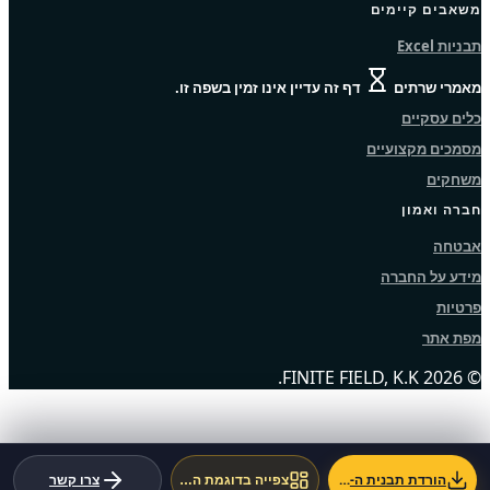
משאבים קיימים
תבניות Excel
מאמרי שרתים
דף זה עדיין אינו זמין בשפה זו.
כלים עסקיים
מסמכים מקצועיים
משחקים
חברה ואמון
אבטחה
מידע על החברה
פרטיות
מפת אתר
© 2026 FINITE FIELD, K.K.
הורדת תבנית ה-Excel
צרו קשר
צפייה בדוגמת המערכת