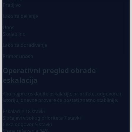
Pratljivo
Lako za deljenje
Unos
Skalabilno
Lako za dorađivanje
Primer unosa
Operativni pregled obrade
eskalacija
Ako najpre uskladite eskalacije, prioritete, odgovore i
istoriju, dnevne provere će postati znatno stabilnije.
Eskalacije
18 stavki
Slučajevi visokog prioriteta
7 stavki
Čeka odgovor
5 stavki
Stopa rešavanja
64%