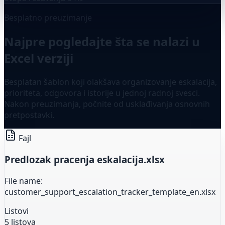
Besplatno preuzimanje
Najpre pogledajte šta se nalazi u
Excel verziji
Besplatan šablon koji olakšava organizovanje eskalacija,
prioriteta, odgovora i istorije u jednoj radnoj svesci.
Nakon preuzimanja, počnite od usklađivanja osnovnih
pretpostavki.
Fajl
Predlozak pracenja eskalacija.xlsx
File name:
customer_support_escalation_tracker_template_en.xlsx
Listovi
5 listova