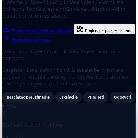
Možemo prilagoditi samo kolone koje su vam zaista
potrebne. Radna sveska može da se uskladi sa vašim
trenutnim tokom eskalacije.
Preuzmite Excel predlozak
Pogledajte primjer sistema
Kontaktirajte nas
Možemo prilagoditi samo kolone koje su vam zaista
potrebne.
Besplatan Excel šablon koji drži eskalacije, prioritete,
odgovore i istoriju u jednoj radnoj svesci. Ista stranica
prikazuje i odgovarajući sistemski primer.
Besplatno preuzimanje
Eskalacije
Prioriteti
Odgovori
Listovi
8
Osnovne stavke odvojene
Tok rada