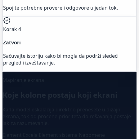
Spojite potrebne provere i odgovore u jedan tok.
Korak 4
Zatvori
Sačuvajte istoriju kako bi mogla da podrži sledeći
pregled i izveštavanje.
Mapiranje ekrana
Koje kolone postaju koji ekrani
Kada model eskalacija direktno prenesete u dizajn
ekrana, tok od procene prioriteta do rešavanja postaje
lak za razumevanje.
Element Excela
Element sistema
Napomene