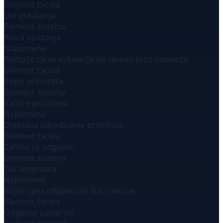
Element Excela
List eskalacija
Element sistema
Ploca opazanja
Napomene
Pomaže da se eskalacije na terenu brzo zabeleže.
Element Excela
Popis prioriteta
Element sistema
Kartice prioriteta
Napomene
Olakšava određivanje prioriteta.
Element Excela
Zahtev za odgovor
Element sistema
Tok odgovora
Napomene
Pojašnjava odgovorna lica i rokove.
Element Excela
Odgovor zatvoren