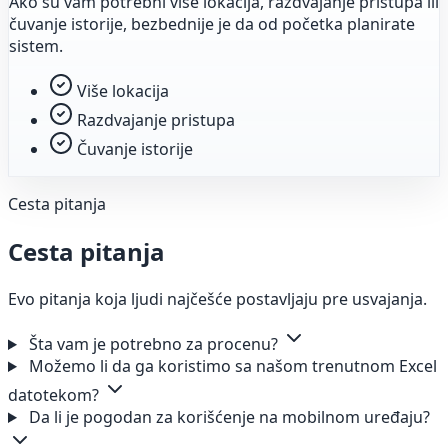
Ako su vam potrebni više lokacija, razdvajanje pristupa ili
čuvanje istorije, bezbednije je da od početka planirate
sistem.
Više lokacija
Razdvajanje pristupa
Čuvanje istorije
Cesta pitanja
Cesta pitanja
Evo pitanja koja ljudi najčešće postavljaju pre usvajanja.
Šta vam je potrebno za procenu?
Možemo li da ga koristimo sa našom trenutnom Excel
datotekom?
Da li je pogodan za korišćenje na mobilnom uređaju?