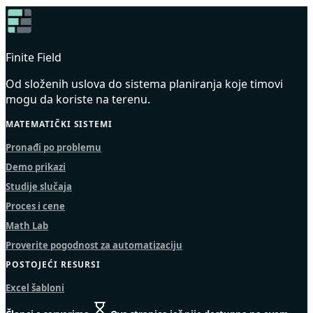
Finite Field
Od složenih uslova do sistema planiranja koje timovi
mogu da koriste na terenu.
MATEMATIČKI SISTEMI
Pronađi po problemu
Demo prikazi
Studije slučaja
Proces i cene
Math Lab
Proverite pogodnost za automatizaciju
POSTOJEĆI RESURSI
Excel šabloni