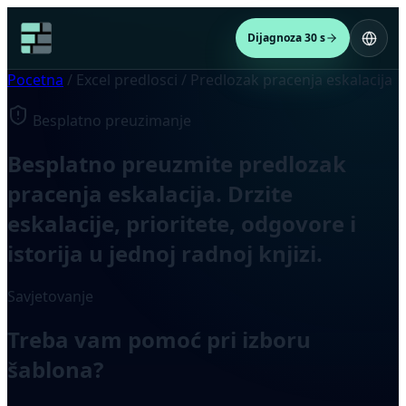
Dijagnoza 30 s
Pocetna
/
Excel predlosci
/
Predlozak pracenja eskalacija
Besplatno preuzimanje
Besplatno preuzmite predlozak
pracenja eskalacija. Drzite
eskalacije, prioritete, odgovore i
istorija u jednoj radnoj knjizi.
Savjetovanje
Treba vam pomoć pri izboru
šablona?