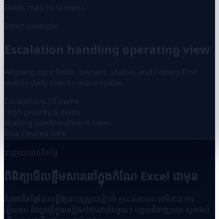
Fields map to screens
Input example
Escalation handling operating view
Aligning core fields, owners, status, and history first
makes daily checks more stable.
Escalations
18 items
High priority
6 items
Waiting confirmation
4 items
Risk cleared
64%
ទាញយកឥតគិតថ្លៃ
ពិនិត្យមើលខ្លឹមសារនៅក្នុងកំណែ Excel ជាមុន
គំរូឥតគិតថ្លៃដែលធ្វើឱ្យងាយស្រួលរៀបចំ escalation អាទិភាព ការ
ឆ្លើយតប និងប្រវត្តិក្នុងសៀវភៅការងារតែមួយ។ បន្ទាប់ពីទាញយក សូមចាប់