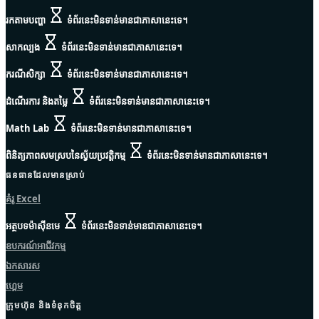
រកតាមបញ្ហា
ទំព័រនេះមិនទាន់មានជាភាសានេះទេ។
សាកល្បង
ទំព័រនេះមិនទាន់មានជាភាសានេះទេ។
ករណីសិក្សា
ទំព័រនេះមិនទាន់មានជាភាសានេះទេ។
ដំណើរការ និងតម្លៃ
ទំព័រនេះមិនទាន់មានជាភាសានេះទេ។
Math Lab
ទំព័រនេះមិនទាន់មានជាភាសានេះទេ។
ពិនិត្យភាពសមស្របនៃស្វ័យប្រវត្តិកម្ម
ទំព័រនេះមិនទាន់មានជាភាសានេះទេ។
ធនធានដែលមានស្រាប់
គំរូ Excel
អត្ថបទម៉ាស៊ីនមេ
ទំព័រនេះមិនទាន់មានជាភាសានេះទេ។
ឧបករណ៍អាជីវកម្ម
ឯកសារស
ហ្គេម
ក្រុមហ៊ុន និងទំនុកចិត្ត