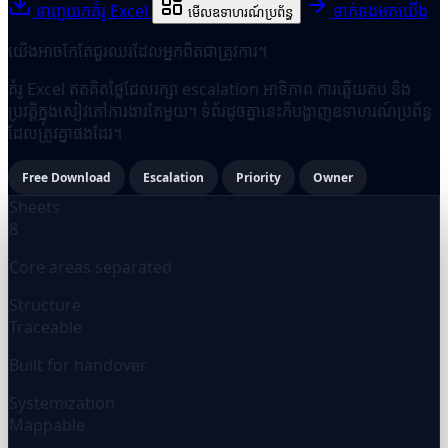
ទាញយកគំរូ Excel
ទាក់ទងមកយើង
មើលឧទាហរណ៍ប្រព័ន្ធ
យើងអាចកែតែជួរឈរដែលអ្នកពិតជាត្រូវការ។
គំរូ Excel ឥតគិតថ្លៃដែលរក្សា escalation អាទិភាព ការឆ្លើយតប និង
ប្រវត្តិក្នុងសៀវភៅការងារតែមួយ។ ទំព័រដូចគ្នានេះក៏បង្ហាញឧទាហរណ៍ប្រព័ន្ធ
ដែលត្រូវគ្នាផងដែរ។
Free Download
Escalation
Priority
Owner
Sheets
8
Core areas separated
Structure
Traceable
Built for handover
Systemization
Mappable