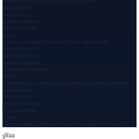
Show work by source, status, and owner.
Excel element
Target time
System element
Reminder rule
Notes
Surface overdue risk early in lists and boards.
Excel element
Handling history
System element
Customer timeline
Notes
Preserve each contact and action for easier handover.
Excel element
Next action
System element
Task reminder
Notes
Turn the next follow-up into a trackable reminder.
ព្រំដែន