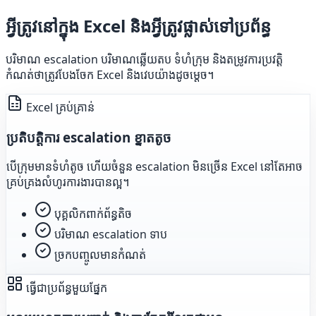
អ្វីត្រូវនៅក្នុង Excel និងអ្វីត្រូវផ្លាស់ទៅប្រព័ន្ធ
បរិមាណ escalation បរិមាណឆ្លើយតប ទំហំក្រុម និងតម្រូវការប្រវត្តិ
កំណត់ថាត្រូវបែងចែក Excel និងវេបយ៉ាងដូចម្តេច។
Excel គ្រប់គ្រាន់
ប្រតិបត្តិការ escalation ខ្នាតតូច
បើក្រុមមានទំហំតូច ហើយចំនួន escalation មិនច្រើន Excel នៅតែអាច
គ្រប់គ្រងលំហូរការងារបានល្អ។
បុគ្គលិកពាក់ព័ន្ធតិច
បរិមាណ escalation ទាប
ច្រកបញ្ចូលមានកំណត់
ធ្វើជាប្រព័ន្ធមួយផ្នែក