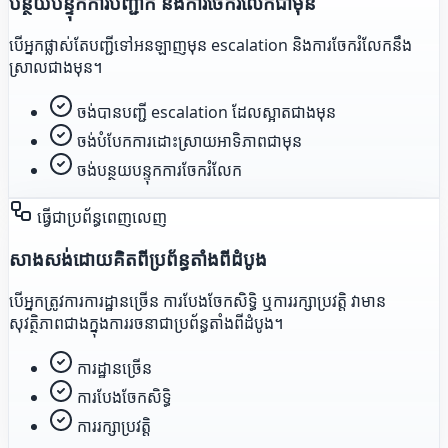
បន្ថយបន្ទុកការបញ្ជាក់ និងការចែករំលែកជាមុន
បើអ្នកផ្លាស់តែបញ្ជីទៅអនឡាញមុន escalation និងការចែករំលែកនឹង
ស្រាលជាងមុន។
ចង់បានបញ្ជី escalation ដែលស្អាតជាងមុន
ចង់បំបែកការដោះស្រាយអាទិភាពជាមុន
ចង់បន្ថយបន្ទុកការចែករំលែក
ធ្វើជាប្រព័ន្ធពេញលេញ
សាងសង់ដោយគិតពីប្រព័ន្ធតាំងពីដំបូង
បើអ្នកត្រូវការការដ្ឋានច្រើន ការបែងចែកសិទ្ធិ ឬការរក្សាប្រវត្តិ វាមាន
សុវត្ថិភាពជាងក្នុងការរចនាជាប្រព័ន្ធតាំងពីដំបូង។
ការដ្ឋានច្រើន
ការបែងចែកសិទ្ធិ
ការរក្សាប្រវត្តិ