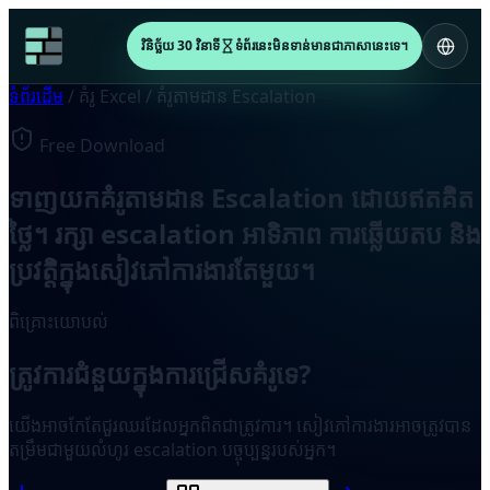
វិនិច្ឆ័យ 30 វិនាទី
ទំព័រនេះមិនទាន់មានជាភាសានេះទេ។
ទំព័រដើម
/
គំរូ Excel
/
គំរូតាមដាន Escalation
Free Download
ទាញយកគំរូតាមដាន Escalation ដោយឥតគិត
ថ្លៃ។ រក្សា escalation អាទិភាព ការឆ្លើយតប និង
ប្រវត្តិក្នុងសៀវភៅការងារតែមួយ។
ពិគ្រោះយោបល់
ត្រូវការជំនួយក្នុងការជ្រើសគំរូទេ?
យើងអាចកែតែជួរឈរដែលអ្នកពិតជាត្រូវការ។ សៀវភៅការងារអាចត្រូវបាន
តម្រឹមជាមួយលំហូរ escalation បច្ចុប្បន្នរបស់អ្នក។