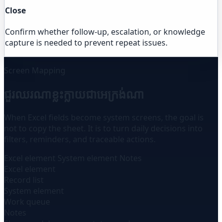
Close
Confirm whether follow-up, escalation, or knowledge
capture is needed to prevent repeat issues.
Screen Mapping
ជួរឈរណាខ្លះក្លាយជាអេក្រង់ណា
When Excel fields become system screens, the goal is
not to copy the sheet. It is to turn daily decisions into
filters, reminders, and traceable actions.
Excel element
System element
Notes
Excel element
Record list
System element
Work queue
Notes