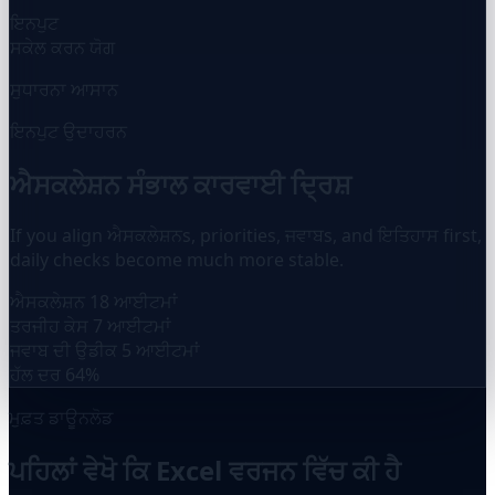
ਇਨਪੁਟ
ਸਕੇਲ ਕਰਨ ਯੋਗ
ਸੁਧਾਰਨਾ ਆਸਾਨ
ਇਨਪੁਟ ਉਦਾਹਰਨ
ਐਸਕਲੇਸ਼ਨ ਸੰਭਾਲ ਕਾਰਵਾਈ ਦ੍ਰਿਸ਼
If you align ਐਸਕਲੇਸ਼ਨs, priorities, ਜਵਾਬs, and ਇਤਿਹਾਸ first,
daily checks become much more stable.
ਐਸਕਲੇਸ਼ਨ
18 ਆਈਟਮਾਂ
ਤਰਜੀਹ ਕੇਸ
7 ਆਈਟਮਾਂ
ਜਵਾਬ ਦੀ ਉਡੀਕ
5 ਆਈਟਮਾਂ
ਹੱਲ ਦਰ
64%
ਮੁਫ਼ਤ ਡਾਊਨਲੋਡ
ਪਹਿਲਾਂ ਵੇਖੋ ਕਿ Excel ਵਰਜਨ ਵਿੱਚ ਕੀ ਹੈ