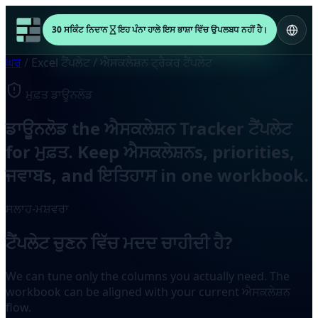
30 ਸਕਿੰਟ ਨਿਦਾਨ
ਇਹ ਪੰਨਾ ਹਾਲੇ ਇਸ ਭਾਸ਼ਾ ਵਿੱਚ ਉਪਲਬਧ ਨਹੀਂ ਹੈ।
ਘਰ
/
Excel ਟੈਂਪਲੇਟ
/
ਐਸਕਲੇਸ਼ਨ ਟ੍ਰੈਕਰ ਟੈਂਪਲੇਟ
ਮੁਫ਼ਤ ਡਾਊਨਲੋਡ
ਡਾਊਨਲੋਡ the ਐਸਕਲੇਸ਼ਨ Tracker ਟੈਂਪਲੇਟ
for ਮੁਫ਼ਤ. Keep ਐਸਕਲੇਸ਼ਨs, priorities,
ਜਵਾਬs, and ਇਤਿਹਾਸ in one workbook.
ਸਲਾਹ-ਮਸ਼ਵਰਾ
ਟੈਂਪਲੇਟ ਚੁਣਨ ਵਿੱਚ ਮਦਦ ਚਾਹੀਦੀ ਹੈ?
We can tune only the columns you actually need. The
workbook can be aligned with your current ਐਸਕਲੇਸ਼ਨ
flow.