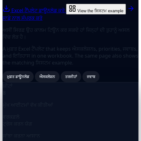
Excel ਟੈਂਪਲੇਟ ਡਾਊਨਲੋਡ ਕਰੋ
View the ਸਿਸਟਮ example
ਸਾਡੇ ਨਾਲ ਸੰਪਰਕ ਕਰੋ
ਅਸੀਂ ਸਿਰਫ਼ ਉਹ ਕਾਲਮ ਟਿਊਨ ਕਰ ਸਕਦੇ ਹਾਂ ਜਿਨ੍ਹਾਂ ਦੀ ਤੁਹਾਨੂੰ ਅਸਲ
ਵਿੱਚ ਲੋੜ ਹੈ।
A ਮੁਫ਼ਤ Excel ਟੈਂਪਲੇਟ that keeps ਐਸਕਲੇਸ਼ਨs, priorities, ਜਵਾਬs,
and ਇਤਿਹਾਸ in one workbook. The same page also shows
the matching ਸਿਸਟਮ example.
ਮੁਫ਼ਤ ਡਾਊਨਲੋਡ
ਐਸਕਲੇਸ਼ਨ
ਤਰਜੀਹਾਂ
ਜਵਾਬ
ਸ਼ੀਟਾਂ
8
ਮੁੱਖ ਆਈਟਮਾਂ ਵੱਖ ਕੀਤੀਆਂ
ਵਰਕਫ਼ਲੋ
ਟ੍ਰੇਸ ਕਰਨ ਯੋਗ
ਸਾਂਝਾ ਕਰਨਾ ਆਸਾਨ