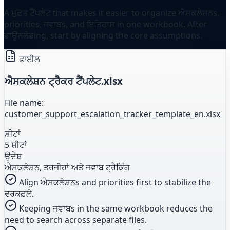
A ਮੁਫ਼ਤ ਟੈਂਪਲੇਟ that makes it easier to organize ਐਸਕਲੇਸ਼ਨs,
priorities, ਜਵਾਬs, and ਇਤਿਹਾਸ in one workbook. After
ਡਾਊਨਲੋਡing, start by aligning the core assumptions.
ਫਾਈਲ
ਐਸਕਲੇਸ਼ਨ ਟ੍ਰੈਕਰ ਟੈਂਪਲੇਟ.xlsx
File name:
customer_support_escalation_tracker_template_en.xlsx
ਸ਼ੀਟਾਂ
5 ਸ਼ੀਟਾਂ
ਉਦੇਸ਼
ਐਸਕਲੇਸ਼ਨ, ਤਰਜੀਹਾਂ ਅਤੇ ਜਵਾਬ ਟ੍ਰੈਕਿੰਗ
Align ਐਸਕਲੇਸ਼ਨs and priorities first to stabilize the
ਵਰਕਫ਼ਲੋ.
Keeping ਜਵਾਬs in the same workbook reduces the
need to search across separate files.