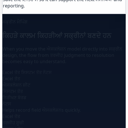
reporting.
ਸਕ੍ਰੀਨ ਮੈਪਿੰਗ
ਕਿਹੜੇ ਕਾਲਮ ਕਿਹੜੀਆਂ ਸਕ੍ਰੀਨਾਂ ਬਣਦੇ ਹਨ
When you move the ਐਸਕਲੇਸ਼ਨ model directly into ਸਕ੍ਰੀਨ
design, the flow from ਤਰਜੀਹ judgment to resolution
becomes easy to understand.
Excel ਤੱਤ
ਸਿਸਟਮ ਤੱਤ
ਨੋਟਸ
Excel ਤੱਤ
ਐਸਕਲੇਸ਼ਨ ਸ਼ੀਟ
ਸਿਸਟਮ ਤੱਤ
ਨਿਰੀਖਣ ਬੋਰਡ
ਨੋਟਸ
Helps record field ਐਸਕਲੇਸ਼ਨs quickly.
Excel ਤੱਤ
ਤਰਜੀਹ ਸੂਚੀ