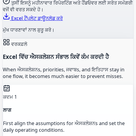
ਤੁਸੀਂ ਇਸਨੂੰ ਮਹੀਨਾਵਾਰ ਰਿਪੋਰਟਿੰਗ ਅਤੇ ਹੈਂਡਓਵਰ ਲਈ ਸਰੋਤ ਸਮੱਗਰੀ
ਵਜੋਂ ਵੀ ਵਰਤ ਸਕਦੇ ਹੋ।
Excel ਟੈਂਪਲੇਟ ਡਾਊਨਲੋਡ ਕਰੋ
ਮੁੱਖ ਧਾਰਣਾਵਾਂ ਨਾਲ ਸ਼ੁਰੂ ਕਰੋ।
ਵਰਕਫ਼ਲੋ
Excel ਵਿੱਚ ਐਸਕਲੇਸ਼ਨ ਸੰਭਾਲ ਕਿਵੇਂ ਕੰਮ ਕਰਦੀ ਹੈ
When ਐਸਕਲੇਸ਼ਨs, priorities, ਜਵਾਬs, and ਇਤਿਹਾਸ stay in
one flow, it becomes much easier to prevent misses.
ਕਦਮ 1
ਲਾਗ
First align the assumptions for ਐਸਕਲੇਸ਼ਨs and set the
daily operating conditions.