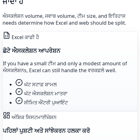
ਜਾਂਦਾ ਹੈ
ਐਸਕਲੇਸ਼ਨ volume, ਜਵਾਬ volume, ਟੀਮ size, and ਇਤਿਹਾਸ
needs determine how Excel and web should be split.
Excel ਕਾਫ਼ੀ ਹੈ
ਛੋਟੇ ਐਸਕਲੇਸ਼ਨ ਆਪਰੇਸ਼ਨ
If you have a small ਟੀਮ and only a modest amount of
ਐਸਕਲੇਸ਼ਨs, Excel can still handle the ਵਰਕਫ਼ਲੋ well.
ਘੱਟ ਸਟਾਫ਼ ਸ਼ਾਮਲ
ਘੱਟ ਐਸਕਲੇਸ਼ਨ ਮਾਤਰਾ
ਸੀਮਿਤ ਐਂਟਰੀ ਪੁਆਇੰਟ
ਅੰਸ਼ਿਕ ਸਿਸਟਮਾਈਜ਼ੇਸ਼ਨ
ਪਹਿਲਾਂ ਪੁਸ਼ਟੀ ਅਤੇ ਸਾਂਝੇਕਰਨ ਹਲਕਾ ਕਰੋ