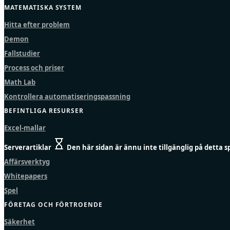
MATEMATISKA SYSTEM
Hitta efter problem
Demon
Fallstudier
Process och priser
Math Lab
Kontrollera automatiseringspassning
BEFINTLIGA RESURSER
Excel-mallar
Serverartiklar
Den här sidan är ännu inte tillgänglig på detta s
Affärsverktyg
Whitepapers
Spel
FÖRETAG OCH FÖRTROENDE
Säkerhet