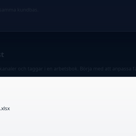
ar samma kundbas.
st
kanaler och taggar i en arbetsbok. Börja med att anpassa fä
.xlsx