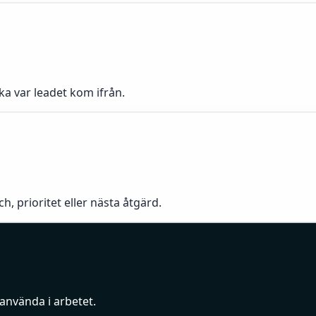
ka var leadet kom ifrån.
h, prioritet eller nästa åtgärd.
använda i arbetet.