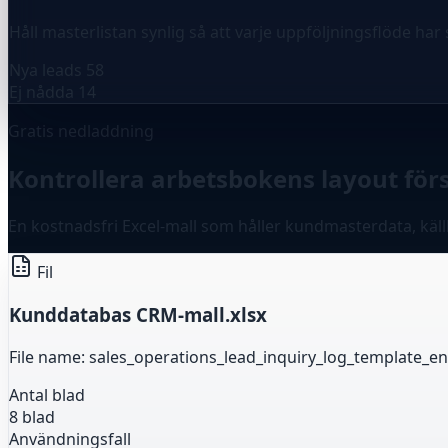
Håll masterlistan synlig så att varje uppföljningsflöde h
Nya leads
58
Ej nådda
14
Gratis nedladdning
Kontrollera arbetsbokens layout för
En kostnadsfri Excel-mall som håller kundmasterdata, käll
Fil
Kunddatabas CRM-mall.xlsx
File name: sales_operations_lead_inquiry_log_template_en
Antal blad
8 blad
Användningsfall