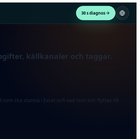
30 s diagnos
gifter, källkanaler och taggar.
som ska stanna i Excel och vad som bör flyttas till