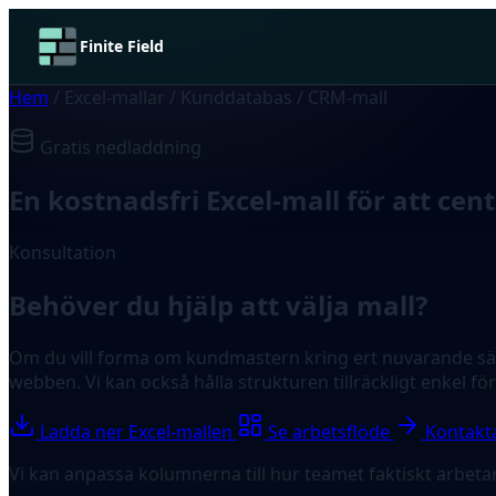
Finite Field
Hem
/
Excel-mallar
/
Kunddatabas / CRM-mall
Gratis nedladdning
En kostnadsfri Excel-mall för att ce
Konsultation
Behöver du hjälp att välja mall?
Om du vill forma om kundmastern kring ert nuvarande sälj- 
webben. Vi kan också hålla strukturen tillräckligt enkel fö
Ladda ner Excel-mallen
Se arbetsflöde
Kontakt
Vi kan anpassa kolumnerna till hur teamet faktiskt arbetar