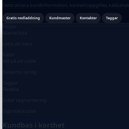
Centralisera kundinformation, kontaktuppgifter, källkanal
Gratis nedladdning
Kundmaster
Kontakter
Taggar
Poster
Masterlista
Lätta att söka
Källor
Allt på ett ställe
Kanalmix synlig
Taggar
Flexibla
Enkel segmentering
Ögonblicksbild
Kundbas i korthet