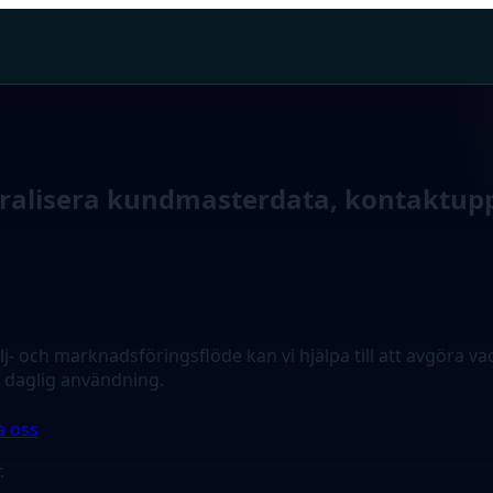
ntralisera kundmasterdata, kontaktupp
och marknadsföringsflöde kan vi hjälpa till att avgöra vad 
r daglig användning.
a oss
.