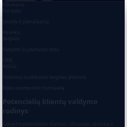
Užklausos
Dvi dalys
Istorija ir planai kartu
Atranka
Aktyvūs
Palyginti su planuotu laiku
CRM
Aiškus
Tolesnius susitikimus lengviau planuoti
Eigos momentinė nuotrauka
Potencialių klientų valdymo
rodinys
Laikykite potencialius klientus, užklausas, atranką ir