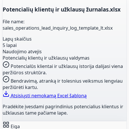
Potencialių klientų ir užklausų žurnalas.xlsx
File name:
sales_operations_lead_inquiry_log_template_lt.xlsx
Lapų skaičius
5 lapai
Naudojimo atvejis
Potencialių klientų ir užklausų valdymas
Potencialūs klientai ir užklausų istorija dalijasi viena
peržiūros struktūra.
Bendravimą, atranką ir tolesnius veiksmus lengviau
peržiūrėti kartu.
Atsisiųsti nemokamą Excel šabloną
Pradėkite įvesdami pagrindinius potencialius klientus ir
užklausas tame pačiame lape.
Eiga