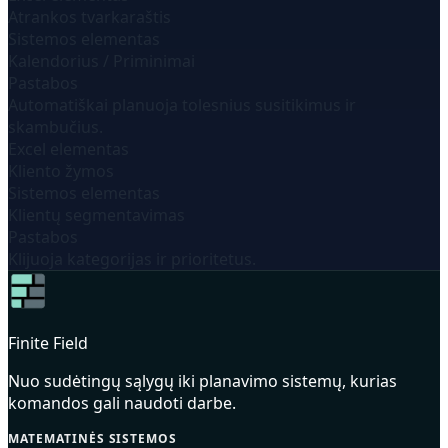
Atrankos tvarkaraštis
Sistemos elementas
Kalendorius / Priminimai
Pastabos
Automatiškai planuoja tolesnius susitikimus ir
skambučius.
Excel elementas
Kliento žymos
Sistemos elementas
Klientų segmentavimas
Pastabos
Klijuoja kategorijas ir prioritetus.
Finite Field
Nuo sudėtingų sąlygų iki planavimo sistemų, kurias
komandos gali naudoti darbe.
MATEMATINĖS SISTEMOS