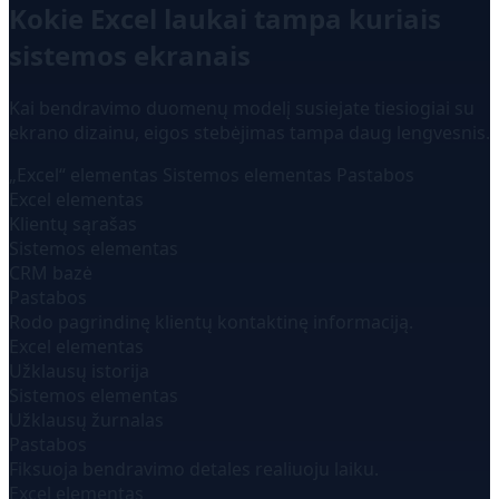
Kokie Excel laukai tampa kuriais
sistemos ekranais
Kai bendravimo duomenų modelį susiejate tiesiogiai su
ekrano dizainu, eigos stebėjimas tampa daug lengvesnis.
„Excel“ elementas
Sistemos elementas
Pastabos
Excel elementas
Klientų sąrašas
Sistemos elementas
CRM bazė
Pastabos
Rodo pagrindinę klientų kontaktinę informaciją.
Excel elementas
Užklausų istorija
Sistemos elementas
Užklausų žurnalas
Pastabos
Fiksuoja bendravimo detales realiuoju laiku.
Excel elementas