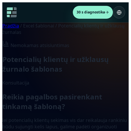
30 s diagnostika
Pradžia
/
Excel šablonai
/
Potencialių klientų ir užklausų
žurnalas
Nemokamas atsisiuntimas
Potencialių klientų ir užklausų
žurnalo šablonas
Konsultacija
Reikia pagalbos pasirenkant
tinkamą šabloną?
Jei potencialių klientų sekimas vis dar reikalauja rankiniu
būdu sujungti kelis lapus, galime padėti organizuoti