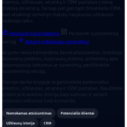
klientus, užklausas, atranką ir CRM pastabas į vieną
stabilią struktūrą. Tai taip pat gali tapti žiniatinklio CRM,
kad atsakingi asmenys matytų naujausias užklausas
realiuoju laiku.
Atsisiųsti Excel šabloną
Peržiūrėti susistemintą
versiją
Aptarti individualų sprendimą
Jei jums reikia komandinio bendradarbiavimo, mobiliojo
duomenų įvedimo, nuotraukų įkėlimo, priminimų apie
taisomuosius veiksmus ar suvestinių, peržiūrėkite
susistemintą versiją.
Vienoje darbo knygoje organizuokite potencialius
klientus, užklausas, atranką ir CRM pastabas. Naudokite
jį sekti pritraukimo istoriją kaip vadovas ir aptarti
tolesnius veiksmus kaip komanda.
Nemokamas atsisiuntimas
Potencialūs klientai
Užklausų istorija
CRM