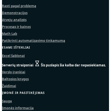
Rasti pagal problemą
Demonstracijos
Atvejų analizės
Procesas ir kainos
Math Lab
Patikrinti automatizavimo tinkamumą
ESAMI IŠTEKLIAI
Excel šablonai
Serverių straipsniai
Šis puslapis šia kalba dar nepasiekiamas.
Verslo įrankiai
Baltosios knygos
Žaidimai
ĮMONĖ IR PASITIKĖJIMAS
Sauga
Įmonės informacija