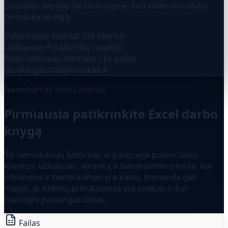
pastabas vienoje darbo knygoje, kad vadovai matytų
pritraukimo eigą.
Potencialūs klientai
128 klientai
Užklausos
9 įrašai (Šią savaitę)
Kitas veiksmas
Telefonu / El. paštu
Atsakingas
Vadybininkas A
Nemokamas atsisiuntimas
Pirmiausia patikrinkite Excel darbo
knygą
Šis nemokamas šablonas organizuoja potencialius
klientus, užklausas, atranką ir bendravimo istoriją. Kai
užklausos ir bendravimas yra kartu, komanda gali
matyti, ar klientų pritraukimas yra sveikas ir kur
nukreipti pastangas toliau.
Failas