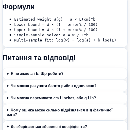
Формули
Estimated weight W(g) = a × L(cm)^b
Lower bound = W × (1 - error% / 100)
Upper bound = W × (1 + error% / 100)
Single-sample solve: a = W / L^b
Multi-sample fit: log(W) = log(a) + b log(L)
Питання та відповіді
Я не знаю a і b. Що робити?
Чи можна рахувати багато рибин одночасно?
Чи можна перемикати cm і inches, або g і lb?
Чому оцінка може сильно відрізнятися від фактичної
ваги?
Де зберігаються збережені коефіцієнти?