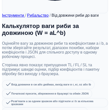
Інструменти
/
Рибальство
/
Від довжини риби до ваги
Калькулятор ваги риби за
довжиною (W = aL^b)
Оцінюйте вагу за довжиною риби та коефіцієнтами a і b, а
потім зберігайте результат, діапазон похибки, набори
коефіцієнтів і JSON для спільного доступу в одному
робочому процесі.
Сторінка явно показує припущення TL / FL / SL та
підтримує швидкі оцінки, підбір коефіцієнтів і пакетну
обробку без виходу з браузера.
Вхід довжини в см або дюймах, вихід ваги в г, кг, oz або lb
Початкові пресети, збереження в браузері та обмін JSON
Розв’язати a за одним зразком або підігнати a і b за кількома
зразками