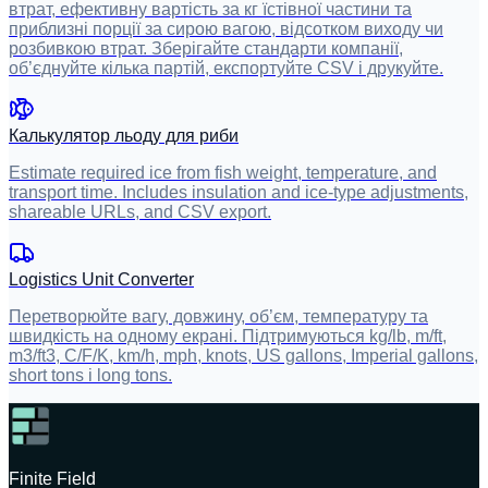
втрат, ефективну вартість за кг їстівної частини та
приблизні порції за сирою вагою, відсотком виходу чи
розбивкою втрат. Зберігайте стандарти компанії,
об’єднуйте кілька партій, експортуйте CSV і друкуйте.
Калькулятор льоду для риби
Estimate required ice from fish weight, temperature, and
transport time. Includes insulation and ice-type adjustments,
shareable URLs, and CSV export.
Logistics Unit Converter
Перетворюйте вагу, довжину, об’єм, температуру та
швидкість на одному екрані. Підтримуються kg/lb, m/ft,
m3/ft3, C/F/K, km/h, mph, knots, US gallons, Imperial gallons,
short tons і long tons.
Finite Field