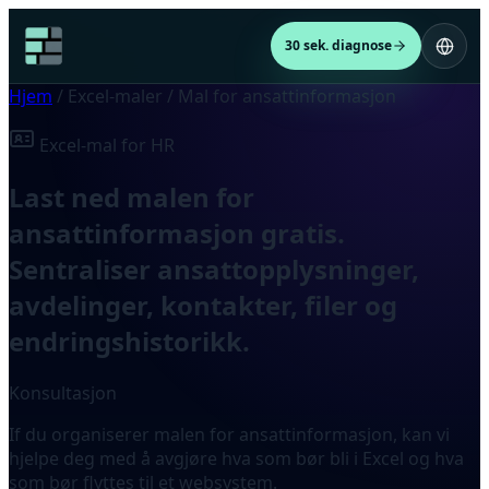
30 sek. diagnose
Hjem
/
Excel-maler
/
Mal for ansattinformasjon
Excel-mal for HR
Last ned malen for
ansattinformasjon gratis.
Sentraliser ansattopplysninger,
avdelinger, kontakter, filer og
endringshistorikk.
Konsultasjon
If du organiserer malen for ansattinformasjon, kan vi
hjelpe deg med å avgjøre hva som bør bli i Excel og hva
som bør flyttes til et websystem.