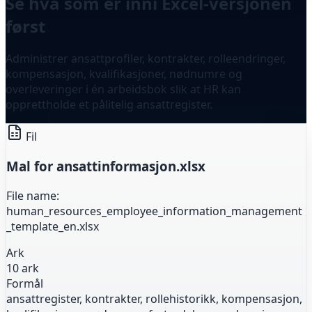
Se hva som er inni Excel-versjonen
først
Administrer ansattprofiler, kontrakter, rolleendringer,
kompensasjon, kvalifikasjoner, nødnumre og
overleveringer i én arbeidsbok slik at HR kan
opprettholde et pålitelig ansattregister.
Fil
Mal for ansattinformasjon.xlsx
File name:
human_resources_employee_information_management
_template_en.xlsx
Ark
10 ark
Formål
ansattregister, kontrakter, rollehistorikk, kompensasjon,