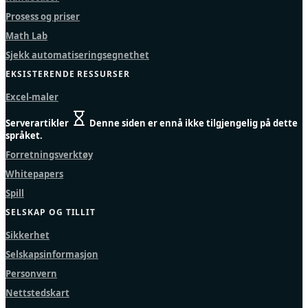
Prosess og priser
Math Lab
Sjekk automatiseringsegnethet
EKSISTERENDE RESSURSER
Excel-maler
Serverartikler
Denne siden er ennå ikke tilgjengelig på dette
språket.
Forretningsverktøy
Whitepapers
Spill
SELSKAP OG TILLIT
Sikkerhet
Selskapsinformasjon
Personvern
Nettstedskart