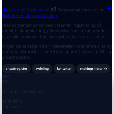
Last ned Excel-malen
Se systematisert versjon
Diskuter en tilpasset løsning
Hvis du trenger samarbeid i teamet, registrering på
mobil, bildeopplasting, påminnelser om korrigerende
tiltak eller dashbord, se den systematiserte versjonen.
Organiser ansattprofiler, rolledetaljer, nødnumre, filer og
endringshistorikk slik at HR kan opprettholde et pålitelig
ansattregister.
ansattregister
avdeling
kontakter
endringshistorikk
Ark
10
Del opp arbeidsflyten
Arbeidsflyt
Sporbart