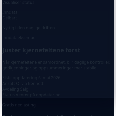
Visualiser status
Inndata
Delbart
Nyttig i den daglige driften
Inndataeksempel
Juster kjernefeltene først
Når kjernefeltene er samordnet, blir daglige kontroller,
godkjenninger og oppsummeringer mer stabile.
Siste oppdatering
6. mai 2026
Ansatt
Olivia Bennett
Avdeling
Salg
Status
Venter på oppdatering
Gratis nedlasting