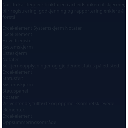
Når du kartlegger strukturen i arbeidsboken til skjermer,
blir registrering, godkjenning og rapportering enklere å
forstå.
Excel-element
Systemskjerm
Notater
Excel-element
Hovedregister
Systemskjerm
Listeskjerm
Notater
Se kjerneopplysninger og gjeldende status på ett sted.
Excel-element
Statusfelt
Systemskjerm
Statuspanel
Notater
Vis ventende, fullførte og oppmerksomhetskrevede
elementer.
Excel-element
Oppsummeringsområde