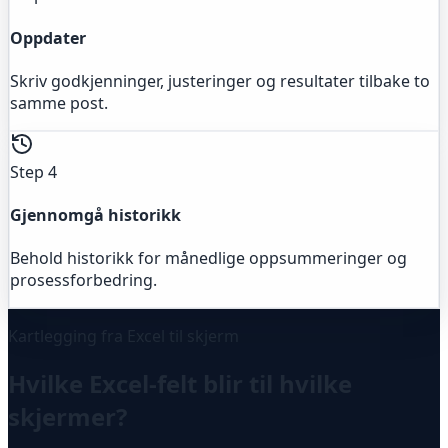
Oppdater
Skriv godkjenninger, justeringer og resultater tilbake to
samme post.
Step 4
Gjennomgå historikk
Behold historikk for månedlige oppsummeringer og
prosessforbedring.
Kartlegging fra Excel til skjerm
Hvilke Excel-felt blir til hvilke
skjermer?