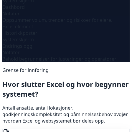
Systemskjerm
Dashbord
Notater
Oppsummer volum, trender og risikoer for eiere.
Excel-element
Historikkposter
Systemskjerm
Endringslogg
Notater
Behold begrunnelser for justeringer og operatører.
Grense for innføring
Hvor slutter Excel og hvor begynner
systemet?
Antall ansatte, antall lokasjoner,
godkjenningskompleksitet og påminnelsesbehov avgjør
hvordan Excel og websystemet bør deles opp.