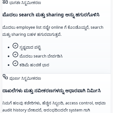
ಭಾಗಶಃ ಸಿಸ್ಟಮೀಕರಣ
ಮೊದಲು search ಮತ್ತು sharing ಅನ್ನು ಹಗುರಗೊಳಿಸಿ
ಮೊದಲು employee list ನಷ್ಟೇ online ಗೆ ಕೊಂಡೊಯ್ದರೆ, search
ಮತ್ತು sharing ಬಹಳ ಹಗುರವಾಗುತ್ತವೆ.
ಸ್ಪಷ್ಟವಾದ ಪಟ್ಟಿ
ಮೊದಲು search ಬೇರ್ಪಡಿಸಿ
ಕಡಿಮೆ ಹಂಚಿಕೆ ಭಾರ
ಪೂರ್ಣ ಸಿಸ್ಟಮೀಕರಣ
ದಾಖಲೆಗಳು ಮತ್ತು ನವೀಕರಣಗಳನ್ನು ಆಧಾರವಾಗಿ ನಿರ್ಮಿಸಿ
ನಿಮಗೆ ಹಲವು ಕಚೇರಿಗಳು, ಹೆಚ್ಚಿನ ಸಿಬ್ಬಂದಿ, access control, ಅಥವಾ
audit history ಬೇಕಾದರೆ, ಆರಂಭದಿಂದಲೇ system ಗಾಗಿ