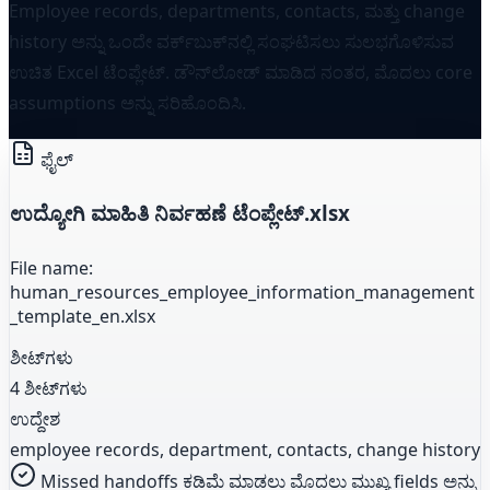
Employee records, departments, contacts, ಮತ್ತು change
history ಅನ್ನು ಒಂದೇ ವರ್ಕ್‌ಬುಕ್‌ನಲ್ಲಿ ಸಂಘಟಿಸಲು ಸುಲಭಗೊಳಿಸುವ
ಉಚಿತ Excel ಟೆಂಪ್ಲೇಟ್. ಡೌನ್‌ಲೋಡ್ ಮಾಡಿದ ನಂತರ, ಮೊದಲು core
assumptions ಅನ್ನು ಸರಿಹೊಂದಿಸಿ.
ಫೈಲ್
ಉದ್ಯೋಗಿ ಮಾಹಿತಿ ನಿರ್ವಹಣೆ ಟೆಂಪ್ಲೇಟ್.xlsx
File name:
human_resources_employee_information_management
_template_en.xlsx
ಶೀಟ್‌ಗಳು
4 ಶೀಟ್‌ಗಳು
ಉದ್ದೇಶ
employee records, department, contacts, change history
Missed handoffs ಕಡಿಮೆ ಮಾಡಲು ಮೊದಲು ಮುಖ್ಯ fields ಅನ್ನು