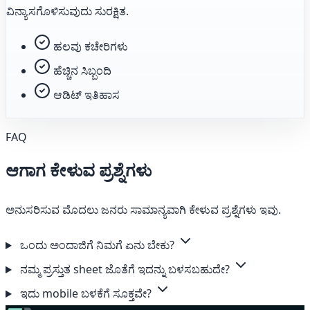
ವಿನ್ಯಾಸಗೊಳಿಸುವುದು ಸುರಕ್ಷಿತ.
ಹಲವು ಕಚೇರಿಗಳು
ಹೆಚ್ಚಿನ ಸಿಬ್ಬಂದಿ
ಆಡಿಟ್ ಇತಿಹಾಸ
FAQ
ಆಗಾಗ ಕೇಳುವ ಪ್ರಶ್ನೆಗಳು
ಅನುಸರಿಸುವ ಮೊದಲು ಜನರು ಸಾಮಾನ್ಯವಾಗಿ ಕೇಳುವ ಪ್ರಶ್ನೆಗಳು ಇವು.
ಒಂದು ಅಂದಾಜಿಗೆ ನಿಮಗೆ ಏನು ಬೇಕು?
ನಮ್ಮ ಪ್ರಸ್ತುತ sheet ಜೊತೆಗೆ ಇದನ್ನು ಬಳಸಬಹುದೇ?
ಇದು mobile ಬಳಕೆಗೆ ಸೂಕ್ತವೇ?