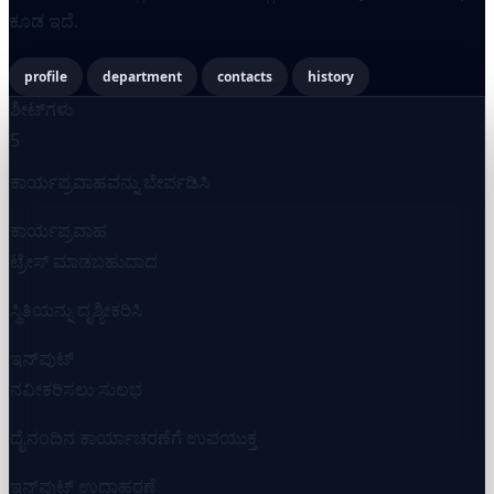
ಕೂಡ ಇದೆ.
profile
department
contacts
history
ಶೀಟ್‌ಗಳು
5
ಕಾರ್ಯಪ್ರವಾಹವನ್ನು ಬೇರ್ಪಡಿಸಿ
ಕಾರ್ಯಪ್ರವಾಹ
ಟ್ರೇಸ್ ಮಾಡಬಹುದಾದ
ಸ್ಥಿತಿಯನ್ನು ದೃಶ್ಯೀಕರಿಸಿ
ಇನ್‌ಪುಟ್
ನವೀಕರಿಸಲು ಸುಲಭ
ದೈನಂದಿನ ಕಾರ್ಯಾಚರಣೆಗೆ ಉಪಯುಕ್ತ
ಇನ್‌ಪುಟ್ ಉದಾಹರಣೆ