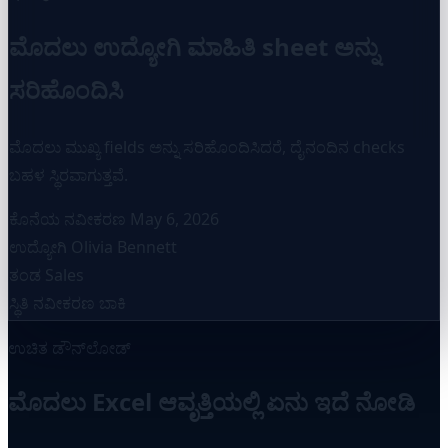
ಮೊದಲು ಉದ್ಯೋಗಿ ಮಾಹಿತಿ sheet ಅನ್ನು
ಸರಿಹೊಂದಿಸಿ
ಮೊದಲು ಮುಖ್ಯ fields ಅನ್ನು ಸರಿಹೊಂದಿಸಿದರೆ, ದೈನಂದಿನ checks
ಬಹಳ ಸ್ಥಿರವಾಗುತ್ತವೆ.
ಕೊನೆಯ ನವೀಕರಣ
May 6, 2026
ಉದ್ಯೋಗಿ
Olivia Bennett
ತಂಡ
Sales
ಸ್ಥಿತಿ
ನವೀಕರಣ ಬಾಕಿ
ಉಚಿತ ಡೌನ್‌ಲೋಡ್
ಮೊದಲು Excel ಆವೃತ್ತಿಯಲ್ಲಿ ಏನು ಇದೆ ನೋಡಿ