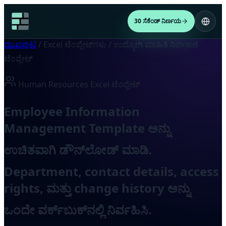
30 ಸೆಕೆಂಡ್ ನಿರ್ಣಯ
ಮುಖಪುಟ
/
Excel ಟೆಂಪ್ಲೇಟ್‌ಗಳು
/
ಉದ್ಯೋಗಿ ಮಾಹಿತಿ ನಿರ್ವಹಣೆ
ಟೆಂಪ್ಲೇಟ್
Human Resources Excel ಟೆಂಪ್ಲೇಟ್
Employee Information
Management Template ಅನ್ನು
ಉಚಿತವಾಗಿ ಡೌನ್‌ಲೋಡ್ ಮಾಡಿ.
Department, contact details, access
rights, ಮತ್ತು change history ಅನ್ನು
ಒಂದೇ ವರ್ಕ್‌ಬುಕ್‌ನಲ್ಲಿ ನಿರ್ವಹಿಸಿ.