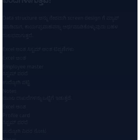
Data structure ಅನ್ನು ನೇರವಾಗಿ screen design ಗೆ ಮ್ಯಾಪ್
ಮಾಡಿದಾಗ, ಕಾರ್ಯಪ್ರವಾಹವನ್ನು ಅರ್ಥಮಾಡಿಕೊಳ್ಳುವುದು ಬಹಳ
ಸುಲಭವಾಗುತ್ತದೆ.
Excel ಅಂಶ
ಸಿಸ್ಟಮ್ ಅಂಶ
ಟಿಪ್ಪಣಿಗಳು
Excel ಅಂಶ
Employee master
ಸಿಸ್ಟಮ್ ಪರದೆ
ಉದ್ಯೋಗಿ ಪಟ್ಟಿ
Notes
ಮೂಲ ದಾಖಲೆಗಳನ್ನು ಒಟ್ಟಿಗೆ ಇಡುತ್ತದೆ.
Excel ಅಂಶ
Profile card
ಸಿಸ್ಟಮ್ ಪರದೆ
ಉದ್ಯೋಗಿ ವಿವರ ನೋಟ
Notes