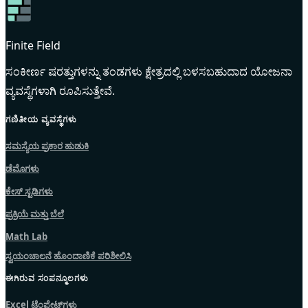
Finite Field
ಸಂಕೀರ್ಣ ಷರತ್ತುಗಳನ್ನು ತಂಡಗಳು ಕ್ಷೇತ್ರದಲ್ಲಿ ಬಳಸಬಹುದಾದ ಯೋಜನಾ
ವ್ಯವಸ್ಥೆಗಳಾಗಿ ರೂಪಿಸುತ್ತೇವೆ.
ಗಣಿತೀಯ ವ್ಯವಸ್ಥೆಗಳು
ಸಮಸ್ಯೆಯ ಪ್ರಕಾರ ಹುಡುಕಿ
ಡೆಮೊಗಳು
ಕೇಸ್ ಸ್ಟಡಿಗಳು
ಪ್ರಕ್ರಿಯೆ ಮತ್ತು ಬೆಲೆ
Math Lab
ಸ್ವಯಂಚಾಲನೆ ಹೊಂದಾಣಿಕೆ ಪರಿಶೀಲಿಸಿ
ಈಗಿರುವ ಸಂಪನ್ಮೂಲಗಳು
Excel ಟೆಂಪ್ಲೇಟ್‌ಗಳು