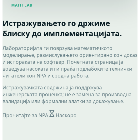
MATH LAB
Истражувањето го држиме
блиску до имплементацијата.
Лабораторијата ги поврзува математичкото
моделирање, размислувањето ориентирано кон доказ
и испораката на софтвер. Почетната страница ја
воведува насоката и ги праќа подлабоките технички
читатели кон NPA и сродна работа.
Истражувачката содржина ја поддржува
инженерската проценка; не е замена за производна
валидација или формални алатки за докажување.
Прочитајте за NPA
Наскоро