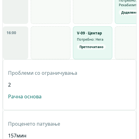
Потребно:
Рехабилита
Доделено
16:00
V-09 · Центар
Потребно: Нега
Претпочитано
Проблеми со ограничувања
2
Рачна основа
Проценето патување
157
мин