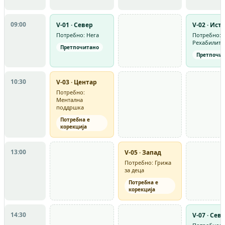
09:00
V-01 · Север
V-02 · Ист
Потребно: Нега
Потребно:
Рехабилита
Претпочитано
Претпочи
10:30
V-03 · Центар
Потребно:
Ментална
поддршка
Потребна е
корекција
13:00
V-05 · Запад
Потребно: Грижа
за деца
Потребна е
корекција
14:30
V-07 · Сев