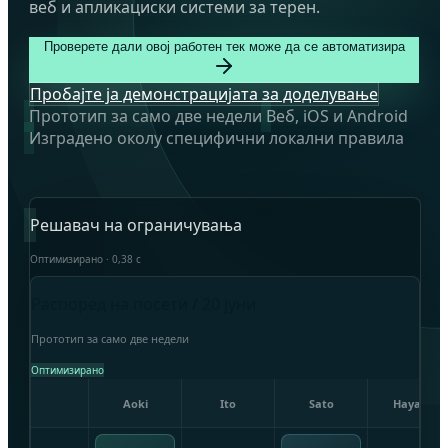
веб и апликациски системи за терен.
Проверете дали овој работен тек може да се автоматизира
Пробајте ја демонстрацијата за доделување
Прототип за само две недели
Веб, iOS и Android
Изградено околу специфични локални правила
Решавач на ограничувања
Оптимизирано · 0,38 с
Распоред на посети / 20 јуни
Прототип за само две недели
Оптимизирано
Aoki
Ito
Sato
Hayashi