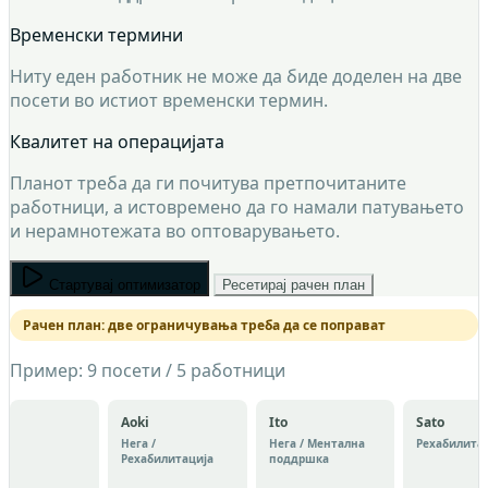
Временски термини
Ниту еден работник не може да биде доделен на две
посети во истиот временски термин.
Квалитет на операцијата
Планот треба да ги почитува претпочитаните
работници, а истовремено да го намали патувањето
и нерамнотежата во оптоварувањето.
Стартувај оптимизатор
Ресетирај рачен план
Рачен план: две ограничувања треба да се поправат
Пример: 9 посети / 5 работници
Aoki
Ito
Sato
Нега /
Нега / Ментална
Рехабилита
Рехабилитација
поддршка