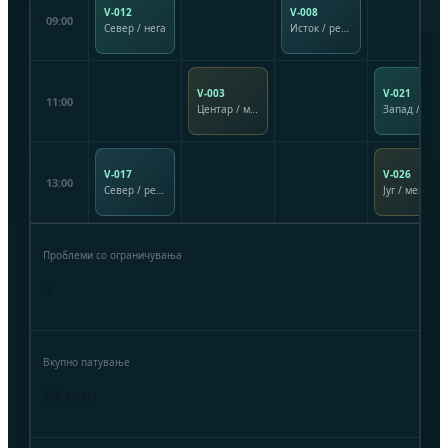
V-012
V-008
09:00
Север / нега
Исток / рехабилитација
V-003
V-021
11:00
Центар / ментална поддршка
Запад / грижа за деца
V-017
V-026
13:00
Север / рехабилитација
Југ / ментална поддршка
Проблеми со ограничувања
0
Вкупно патување
84 мин