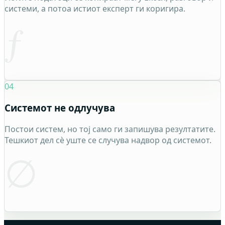
системи, а потоа истиот експерт ги коригира.
ƒ
04
Системот не одлучува
Постои систем, но тој само ги запишува резултатите.
Тешкиот дел сè уште се случува надвор од системот.
∅