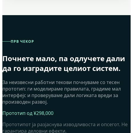
ПРВ ЧЕКОР
Почнете мало, па одлучете дали
да го изградите целиот систем.
За неизвесни работни текови почнуваме со тесен
прототип: ги моделираме правилата, градиме мал
интерфејс и проверуваме дали логиката вреди за
производен развој.
Прототип од ¥298,000
Прототипот ја разјаснува изводливоста и опсегот. Не
гарантира деловни ефекти.