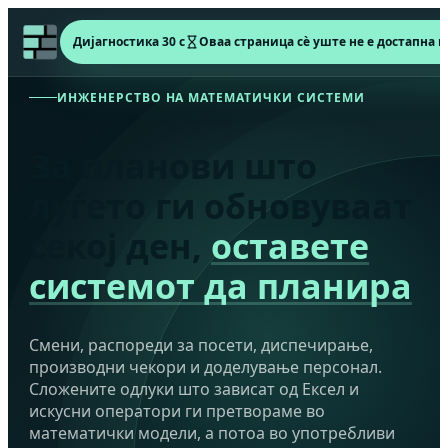
Дијагностика 30 с
Оваа страница сè уште не е достапна на
ИНЖЕНЕРСТВО НА МАТЕМАТИЧКИ СИСТЕМИ
За планови што
луѓето ги обновуваат
секој ден,
оставете
системот да планира
Смени, распореди за посети, диспечирање,
производни чекори и доделување персонал.
Сложените одлуки што зависат од Ексел и
искусни оператори ги претвораме во
математички модели, а потоа во употребливи