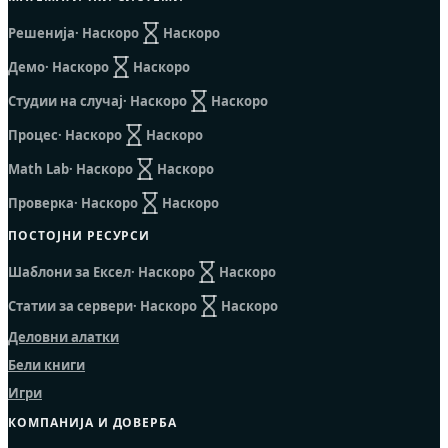
Решенија
· Наскоро
Наскоро
Демо
· Наскоро
Наскоро
Студии на случај
· Наскоро
Наскоро
Процес
· Наскоро
Наскоро
Math Lab
· Наскоро
Наскоро
Проверка
· Наскоро
Наскоро
ПОСТОЈНИ РЕСУРСИ
Шаблони за Ексел
· Наскоро
Наскоро
Статии за сервери
· Наскоро
Наскоро
Деловни алатки
Бели книги
Игри
КОМПАНИЈА И ДОВЕРБА