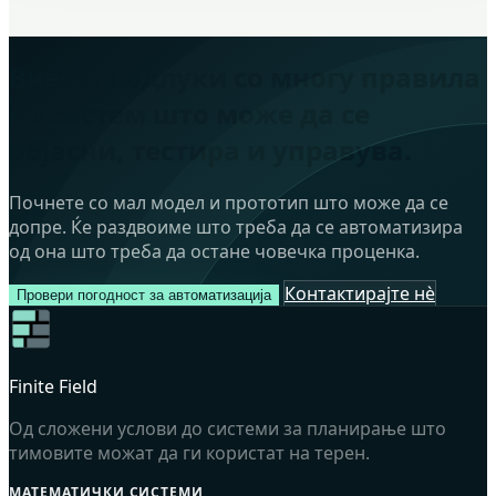
Внесете одлуки со многу правила
во систем што може да се
објасни, тестира и управува.
Почнете со мал модел и прототип што може да се
допре. Ќе раздвоиме што треба да се автоматизира
од она што треба да остане човечка проценка.
Контактирајте нè
Провери погодност за автоматизација
Finite Field
Од сложени услови до системи за планирање што
тимовите можат да ги користат на терен.
МАТЕМАТИЧКИ СИСТЕМИ