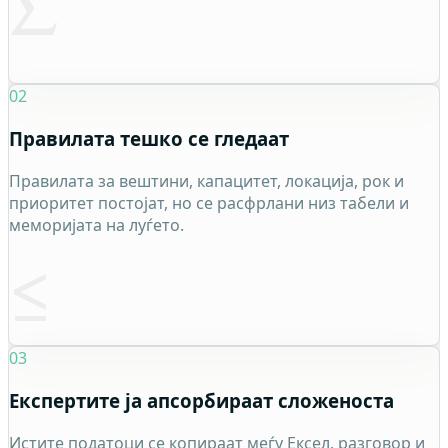
Σ
02
Правилата тешко се гледаат
Правилата за вештини, капацитет, локација, рок и
приоритет постојат, но се расфрлани низ табели и
меморијата на луѓето.
≤
03
Експертите ја апсорбираат сложеноста
Истите податоци се копираат меѓу Ексел, разговор и