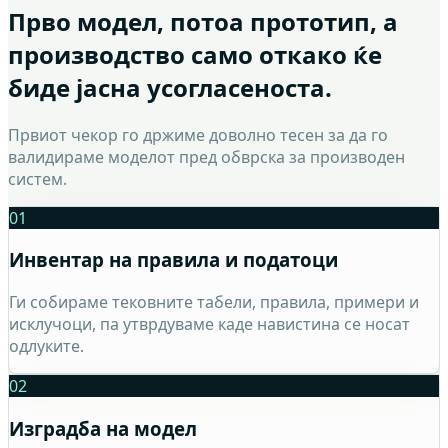
Прво модел, потоа прототип, а
производство само откако ќе
биде јасна усогласеноста.
Првиот чекор го држиме доволно тесен за да го
валидираме моделот пред обврска за производен
систем.
01
Инвентар на правила и податоци
Ги собираме тековните табели, правила, примери и
исклучоци, па утврдуваме каде навистина се носат
одлуките.
02
Изградба на модел