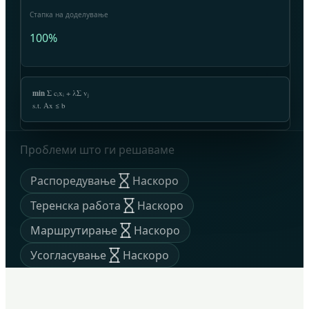
Стапка на доделување
100%
min
Σ cᵢxᵢ + λΣ vⱼ
s.t. Ax ≤ b
Проблеми што ги решаваме
Распоредување
Наскоро
Теренска работа
Наскоро
Маршрутирање
Наскоро
Усогласување
Наскоро