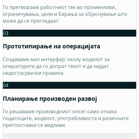
Го претвораме работниот тек во променливи,
ограничувања, цели и барања за објаснување што
може да се прегледаат.
03
Прототипирање на операцијата
Создаваме мал интерфејс околу моделот за
операторите да го допрат текот и да најдат
недостасувачки правила.
04
Планирање производен развој
Го решаваме производниот опсег само откако
податоците, моделот, употребливоста и ризичните
претпоставки се видливи.