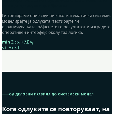
Одговорот не е само поубав екран. Тоа е модел што
може да одлучува и да објаснува.
Ги третираме овие случаи како математички системи:
моделирајте ја одлуката, тестирајте ги
ограничувањата, објаснете го резултатот и изградете
оперативен интерфејс околу таа логика.
min
Σ cᵢxᵢ + λΣ vⱼ
s.t. Ax ≤ b
ОД ДЕЛОВНИ ПРАВИЛА ДО СИСТЕМСКИ МОДЕЛ
Кога одлуките се повторуваат, на