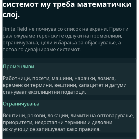
системот му треба математички
слој.
Finite Field не почнува со список на екрани. Прво ги
разложуваме теренските одлуки на променливи,
ограничувања, цели и барања за објаснување, а
потоа го дизајнираме системот.
Променливи
Работници, посети, машини, нарачки, возила,
временски термини, вештини, капацитет и датуми
стануваат експлицитни податоци.
Ограничувања
Вештини, рокови, локации, лимити на оптоварување,
приоритети, недостапни термини и деловни
исклучоци се запишуваат како правила.