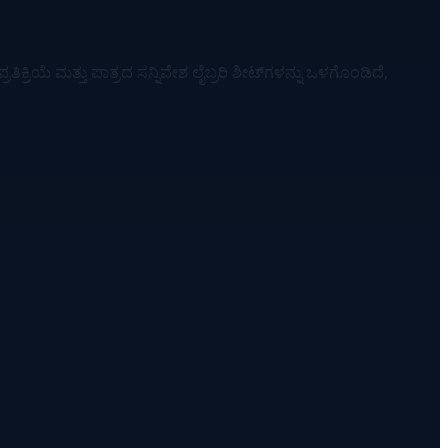
್ರಿಯೆ ಮತ್ತು ಪಾತ್ರದ ಸನ್ನಿವೇಶ ಲೈಬ್ರರಿ ಶೀಟ್‌ಗಳನ್ನು ಒಳಗೊಂಡಿದೆ,