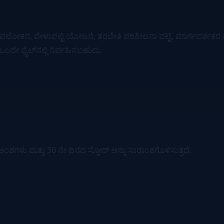
ಅವಲೋಕನ, ವೇಳಾಪಟ್ಟಿ ಯೋಜನೆ, ತರಬೇತಿ ಪರಿಶೀಲನಾ ಪಟ್ಟಿ, ಮಾರ್ಗದರ್ಶಕರ ಪ್ರತಿಕ
ಂದೇ ಫೈಲ್‌ನಲ್ಲಿ ನಿರ್ವಹಿಸಬಹುದು.
ಂಶಗಳು ಮತ್ತು 30 ನೇ ದಿನದ ಸ್ಕೋರ್ ಅನ್ನು ಸಾರಾಂಶಗೊಳಿಸುತ್ತದೆ.