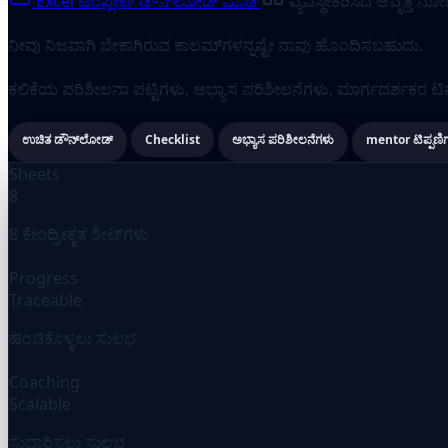
Excel ಟೆಂಪ್ಲೇಟ್ ಡೌನ್‌ಲೋಡ್ ಮಾಡಿ
ವ್ಯವಸ್ಥೀಕರಿಸಿದ ಆವೃತ್ತಿ ನೋ
ನೀವು ನಿಜವಾಗಿ ಬೇಕಾಗಿರುವ ಕಾಲಮ್‌ಗಳನ್ನಷ್ಟೇ ನಾವು ಹೊಂದಿಸಬಹುದು.
ಕಲಿಕೆಯ ಪರಿಶೀಲನಾ ಪಟ್ಟಿಗಳು, ಅಭ್ಯಾಸ ಪರಿಶೀಲನೆಗಳು, ಮಾರ್ಗದರ್ಶಕರ ಟಿಪ್ಪ
ಉಚಿತ ಡೌನ್‌ಲೋಡ್
Checklist
ಅಭ್ಯಾಸ ಪರಿಶೀಲನೆಗಳು
mentor ಟಿಪ್ಪಣಿ
Sheets
8
8 ಕೇಂದ್ರೀಕೃತ ಶೀಟ್‌ಗಳು
Progress
Traceable
ಹಂಚಿಕೊಳ್ಳಲು ಸುಲಭ
Coaching
Scalable
ಸುಧಾರಿಸಲು ಸುಲಭ