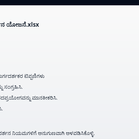
್ಶನ ಯೋಜನೆ.xlsx
ರ್ಗದರ್ಶಕರ ಟಿಪ್ಪಣಿಗಳು
 ಸಂಗ್ರಹಿಸಿ.
ಪದಪ್ರಯೋಗವನ್ನು ಮಾನಕೀಕರಿಸಿ.
ಿ.
ರ್ಗದರ್ಶನ ನಿಯಮಗಳಿಗೆ ಅನುಗುಣವಾಗಿ ಅಳವಡಿಸಿಕೊಳ್ಳಿ.