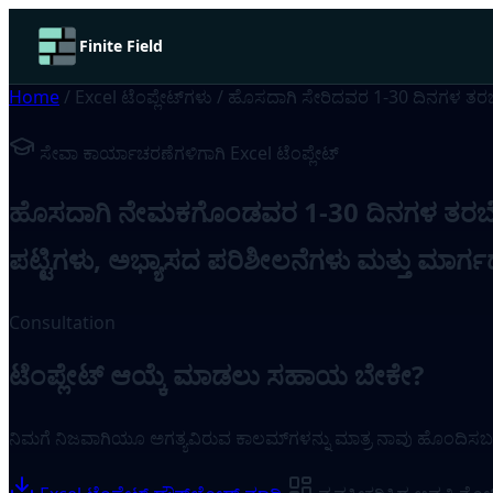
Finite Field
Home
/
Excel ಟೆಂಪ್ಲೇಟ್‌ಗಳು
/
ಹೊಸದಾಗಿ ಸೇರಿದವರ 1-30 ದಿನಗಳ ತರಬ
ಸೇವಾ ಕಾರ್ಯಾಚರಣೆಗಳಿಗಾಗಿ Excel ಟೆಂಪ್ಲೇಟ್
ಹೊಸದಾಗಿ ನೇಮಕಗೊಂಡವರ 1-30 ದಿನಗಳ ತರಬೇತ
ಪಟ್ಟಿಗಳು, ಅಭ್ಯಾಸದ ಪರಿಶೀಲನೆಗಳು ಮತ್ತು ಮಾರ್ಗದರ
Consultation
ಟೆಂಪ್ಲೇಟ್ ಆಯ್ಕೆ ಮಾಡಲು ಸಹಾಯ ಬೇಕೇ?
ನಿಮಗೆ ನಿಜವಾಗಿಯೂ ಅಗತ್ಯವಿರುವ ಕಾಲಮ್‌ಗಳನ್ನು ಮಾತ್ರ ನಾವು ಹೊಂದಿಸಬಹುದ