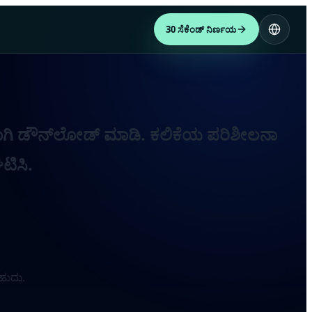
30 ಸೆಕೆಂಡ್ ನಿರ್ಣಯ
ಿ ಡೌನ್‌ಲೋಡ್ ಮಾಡಿ. ಕಲಿಕೆಯ ಪರಿಶೀಲನಾ
ಟಿಸಿ.
ಬಹುದು.