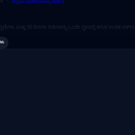
ಡಿ
ಕಸ್ಟಮ್ ಪರಿಹಾರವನ್ನು ಚರ್ಚಿಸಿ
ಣಿಗಳು ಮತ್ತು 30 ದಿನಗಳ ಗುರಿಗಳನ್ನು ಒಂದೇ ಸ್ಥಳದಲ್ಲಿ ತರುವ ಉಚಿತ ವರ್ಕ್‌ಬ
ಗಳು