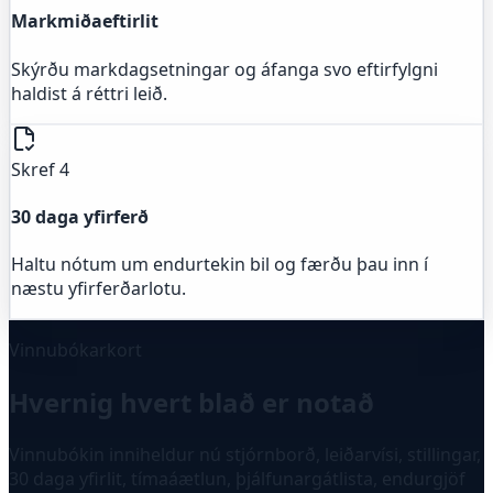
Markmiðaeftirlit
Skýrðu markdagsetningar og áfanga svo eftirfylgni
haldist á réttri leið.
Skref 4
30 daga yfirferð
Haltu nótum um endurtekin bil og færðu þau inn í
næstu yfirferðarlotu.
Vinnubókarkort
Hvernig hvert blað er notað
Vinnubókin inniheldur nú stjórnborð, leiðarvísi, stillingar,
30 daga yfirlit, tímaáætlun, þjálfunargátlista, endurgjöf