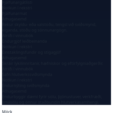
Þjálfunargátlisti
Notkun í rekstri
Þjálfunarmat
Athugasemd
Rekur skyldu- eða valstöðu, tengsl við sviðsmynd,
eiganda, stöðu og sönnunargögn.
Atriði í vinnubók
Endurgjöf leiðbeinanda
Notkun í rekstri
Einstaklingsfundir og stigagjöf
Athugasemd
Skráir lykilinnritanir, hæfniskor og eftirfylgniaðgerðir.
Atriði í vinnubók
Safn hlutverkssviðsmynda
Notkun í rekstri
Endurnýting sviðsmynda
Athugasemd
Endurbyggir dæmi fyrir sölu, þjónustuver, verkfræði,
smásölu og önnur staðbundin hlutverkasamhengi.
Mörk