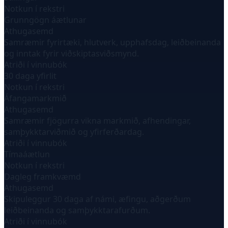
Notkun í rekstri
Grunngögn áætlunar
Athugasemd
Samræmir fyrirtæki, hlutverk, upphafsdag, leiðbeinanda
og inntak fyrir viðskiptasviðsmynd.
Atriði í vinnubók
30 daga yfirlit
Notkun í rekstri
Áfangamarkmið
Athugasemd
Samræmir fjögurra vikna markmið, afhendingar,
samþykktarviðmið og yfirferðardag.
Atriði í vinnubók
Tímaáætlun
Notkun í rekstri
Dagleg framkvæmd
Athugasemd
Skipuleggur 30 daga af námi, æfingu, aðgerðum
leiðbeinanda og samþykktarafurðum.
Atriði í vinnubók