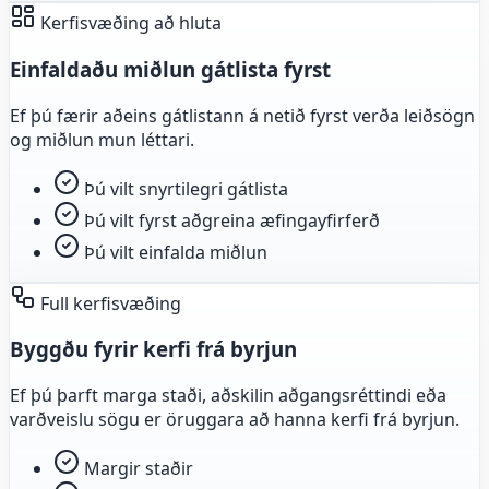
Kerfisvæðing að hluta
Einfaldaðu miðlun gátlista fyrst
Ef þú færir aðeins gátlistann á netið fyrst verða leiðsögn
og miðlun mun léttari.
Þú vilt snyrtilegri gátlista
Þú vilt fyrst aðgreina æfingayfirferð
Þú vilt einfalda miðlun
Full kerfisvæðing
Byggðu fyrir kerfi frá byrjun
Ef þú þarft marga staði, aðskilin aðgangsréttindi eða
varðveislu sögu er öruggara að hanna kerfi frá byrjun.
Margir staðir