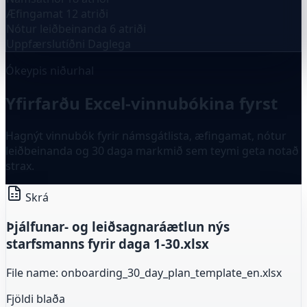
Æfingamat
12 atriði
Nótur leiðbeinanda
6 atriði
Uppfærslutíðni
Daglega
Ókeypis niðurhal
Yfirfarðu Excel-vinnubókina fyrst
Hagnýt vinnubók fyrir námsgátlista, æfingamat, nótur
leiðbeinanda og 30 daga markmið sem teymi geta notað
strax.
Skrá
Þjálfunar- og leiðsagnaráætlun nýs
starfsmanns fyrir daga 1-30.xlsx
File name: onboarding_30_day_plan_template_en.xlsx
Fjöldi blaða