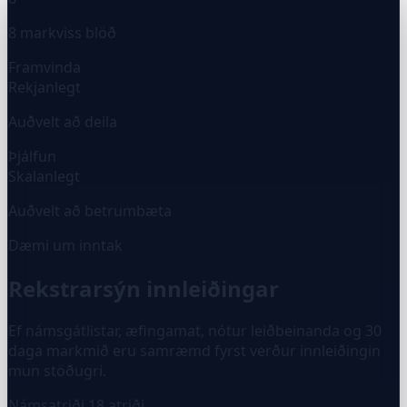
8 markviss blöð
Framvinda
Rekjanlegt
Auðvelt að deila
Þjálfun
Skalanlegt
Auðvelt að betrumbæta
Dæmi um inntak
Rekstrarsýn innleiðingar
Ef námsgátlistar, æfingamat, nótur leiðbeinanda og 30
daga markmið eru samræmd fyrst verður innleiðingin
mun stöðugri.
Námsatriði
18 atriði