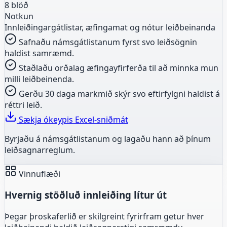
8 blöð
Notkun
Innleiðingargátlistar, æfingamat og nótur leiðbeinanda
Safnaðu námsgátlistanum fyrst svo leiðsögnin
haldist samræmd.
Staðlaðu orðalag æfingayfirferða til að minnka mun
milli leiðbeinenda.
Gerðu 30 daga markmið skýr svo eftirfylgni haldist á
réttri leið.
Sækja ókeypis Excel-sniðmát
Byrjaðu á námsgátlistanum og lagaðu hann að þínum
leiðsagnarreglum.
Vinnuflæði
Hvernig stöðluð innleiðing lítur út
Þegar þroskaferlið er skilgreint fyrirfram getur hver