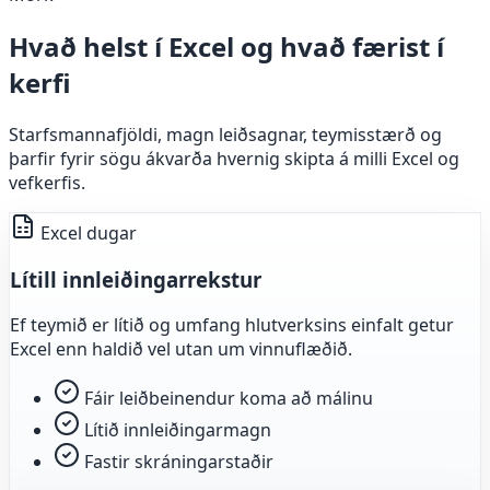
Hvað helst í Excel og hvað færist í
kerfi
Starfsmannafjöldi, magn leiðsagnar, teymisstærð og
þarfir fyrir sögu ákvarða hvernig skipta á milli Excel og
vefkerfis.
Excel dugar
Lítill innleiðingarrekstur
Ef teymið er lítið og umfang hlutverksins einfalt getur
Excel enn haldið vel utan um vinnuflæðið.
Fáir leiðbeinendur koma að málinu
Lítið innleiðingarmagn
Fastir skráningarstaðir