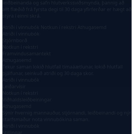
leiðbeinanda og safn hlutverkssviðsmynda, þannig að
allt flæðið frá fyrsta degi til 30 daga yfirferðar er hægt að
stýra í einni skrá.
Atriði í vinnubók
Notkun í rekstri
Athugasemd
Atriði í vinnubók
Stjórnborð
Notkun í rekstri
Framvindusamantekt
Athugasemd
Tekur saman lokið hlutfall tímaáætlunar, lokið hlutfall
þjálfunar, seinkuð atriði og 30 daga skor.
Atriði í vinnubók
Leiðarvísir
Notkun í rekstri
Viðhaldsleiðbeiningar
Athugasemd
Sýnir hvernig mannauður, stjórnandi, leiðbeinandi og nýr
starfsmaður nota vinnubókina saman.
Atriði í vinnubók
Stillingar