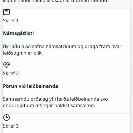
leiðbeinandi haldið leiðsagnarstigi samræmdu.
Skref 1
Námsgátlisti
Byrjaðu á að safna námsatriðum og draga fram hvar
leiðsögnin er ólík.
Skref 2
Pörun við leiðbeinanda
Samræmdu orðalag yfirferða leiðbeinanda svo
endurgjöf um æfingar haldist samræmd.
Skref 3