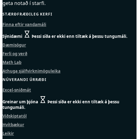
geta notað í starfi.
STÆRÐFRÆÐILEG KERFI
Finna eftir vandamáli
Sýnidæmi
Þessi síða er ekki enn tiltæk á þessu tungumáli.
Dæmisögur
Ferli og verð
Math Lab
Athuga sjálfvirknimöguleika
NÚVERANDI ÚRRÆÐI
Excel-sniðmát
Greinar um þjóna
Þessi síða er ekki enn tiltæk á þessu
tungumáli.
Viðskiptatól
Hvítbækur
Leikir