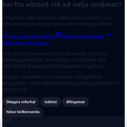
Þarftu aðstoð við að velja sniðmát?
Við getum stillt aðeins þá dálka sem þú þarft í raun.
Vinnubókin getur fylgt núverandi innleiðingarflæði.
Sækja Excel-sniðmát
Skoða kerfisútgáfu
Ræða sérsniðna lausn
Ef þú þarft samvinnu í teymi, skráningu í farsíma,
myndaupphleðslur, áminningar um úrbætur eða
stjórnborð skaltu skoða kerfisvæddu útgáfuna.
Ókeypis vinnubók sem sameinar námsgátlista,
æfingamat, nótur leiðbeinanda og 30 daga markmið á
einum stað.
Ókeypis niðurhal
Gátlisti
Æfingamat
Nótur leiðbeinanda
Blöð
8