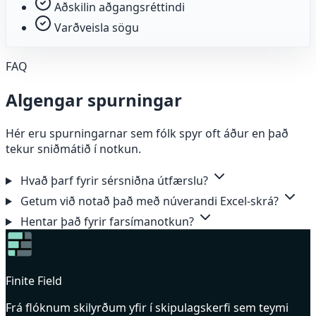
Aðskilin aðgangsréttindi
Varðveisla sögu
FAQ
Algengar spurningar
Hér eru spurningarnar sem fólk spyr oft áður en það
tekur sniðmátið í notkun.
Hvað þarf fyrir sérsniðna útfærslu?
Getum við notað það með núverandi Excel-skrá?
Hentar það fyrir farsímanotkun?
Finite Field
Frá flóknum skilyrðum yfir í skipulagskerfi sem teymi