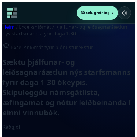
30 sek. greining
Heim
/
Excel-sniðmát
/
Þjálfunar- og leiðsagnaráætlun
nýs starfsmanns fyrir daga 1-30
Excel-sniðmát fyrir þjónusturekstur
Sæktu þjálfunar- og
leiðsagnaráætlun nýs starfsmanns
fyrir daga 1-30 ókeypis.
Skipuleggðu námsgátlista,
æfingamat og nótur leiðbeinanda í
einni vinnubók.
Ráðgjöf