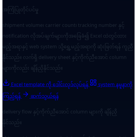
အကြံပြုတိုင်ပင်မှု
shipment volume၊ carrier count၊ tracking number နှင့်
notification လိုအပ်ချက်များကိုအခြေခံ၍ Excel ထဲတွင်ထား
မည့်အရာနှင့် web system သို့ရွှေ့မည့်အရာကို ဆုံးဖြတ်ရန် ကူညီ
နိုင်သည်။ လက်ရှိ delivery sheet နှင့်ကိုက်ညီအောင် column
များကိုလည်း ချိန်ညှိနိုင်သည်။
Excel template ကို ဒေါင်းလုဒ်လုပ်ရန်
system နမူနာကို
ကြည့်ရန်
ဆက်သွယ်ရန်
delivery flow နှင့်ကိုက်ညီအောင် column များကို ချိန်ညှိ
နိုင်သည်။