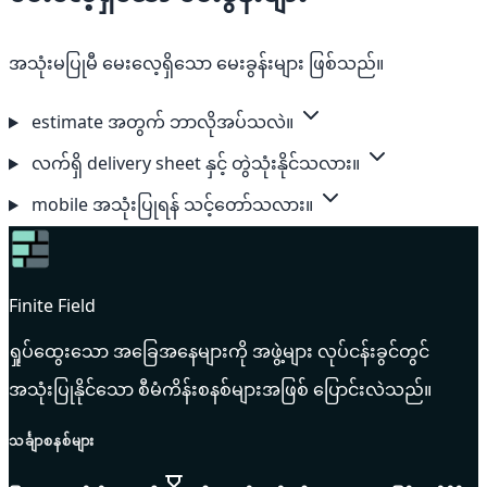
အသုံးမပြုမီ မေးလေ့ရှိသော မေးခွန်းများ ဖြစ်သည်။
estimate အတွက် ဘာလိုအပ်သလဲ။
လက်ရှိ delivery sheet နှင့် တွဲသုံးနိုင်သလား။
mobile အသုံးပြုရန် သင့်တော်သလား။
Finite Field
ရှုပ်ထွေးသော အခြေအနေများကို အဖွဲ့များ လုပ်ငန်းခွင်တွင်
အသုံးပြုနိုင်သော စီမံကိန်းစနစ်များအဖြစ် ပြောင်းလဲသည်။
သင်္ချာစနစ်များ