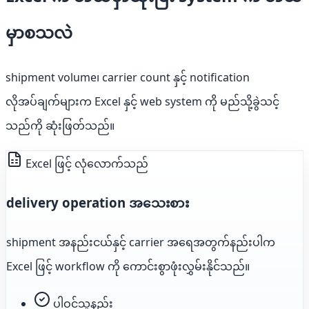
မှာစသလဲ
shipment volume၊ carrier count နှင့် notification
လိုအပ်ချက်များက Excel နှင့် web system ကို မည်သို့ခွဲသင့်
သည်ကို ဆုံးဖြတ်သည်။
Excel ဖြင့် လုံလောက်သည်
delivery operation အသေးစား
shipment အနည်းငယ်နှင့် carrier အရေအတွက်နည်းပါက
Excel ဖြင့် workflow ကို ကောင်းစွာဖုံးလွှမ်းနိုင်သည်။
ပါဝင်သူနည်း