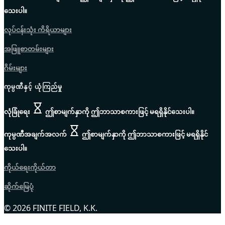
သေးပါ။
လုပ်ငန်းသုံး ကိရိယာများ
အဖြူစာတမ်းများ
ဂိမ်းများ
ကုမ္ပဏီနှင့် ယုံကြည်မှု
လုံခြုံရေး
ဤစာမျက်နှာကို ဤဘာသာစကားဖြင့် မရရှိနိုင်သေးပါ။
ကုမ္ပဏီအချက်အလက်
ဤစာမျက်နှာကို ဤဘာသာစကားဖြင့် မရရှိနိုင်
သေးပါ။
ကိုယ်ရေးကိုယ်တာ
ဆိုက်မြေပုံ
© 2026 FINITE FIELD, K.K.