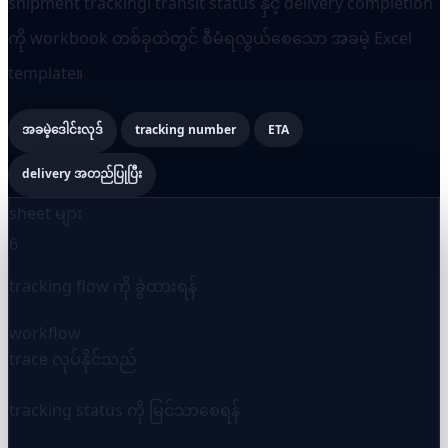
shipment tracking၊ transit status နှင့် delivery completion
ကို workbook တစ်ခုထဲတွင် စီမံရလွယ်စေသော အခမဲ့ Excel
template။
အခမဲ့ဒေါင်းလုဒ်
tracking number
ETA
delivery အတည်ပြုပြီး
sheet များ
6
tracking flow ကို ခွဲထားရန်
workflow
trace လုပ်နိုင်သည်
tracking status ကို မြင်သာစေရန်