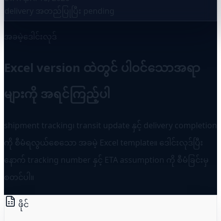
delivery အတည်ပြုပြီး
pending
အခမဲ့ဒေါင်းလုဒ်
Excel version ထဲတွင် ပါဝင်သောအရာ
များကို အရင်ကြည့်ပါ
shipment tracking၊ transit update နှင့် delivery completion
ကို စီမံရလွယ်စေသော အခမဲ့ Excel template။ ဒေါင်းလုဒ်ပြီး
နောက် tracking number နှင့် ETA assumption ကို စီမံခြင်းမှ
စတင်ပါ။
ဖိုင်