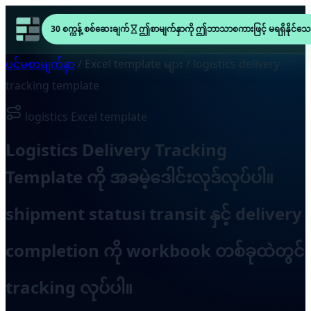
30 စက္ကန့် စစ်ဆေးချက်
ဤစာမျက်နှာကို ဤဘာသာစကားဖြင့် မရရှိနိုင်သေ
ပင်မစာမျက်နှာ
/
Excel template များ
/
logistics delivery
tracking template
logistics Excel template
Logistics Delivery Tracking
Template ကို အခမဲ့ဒေါင်းလုဒ်လုပ်ပါ။
shipment status၊ transit နှင့် delivery
completion ကို workbook တစ်ခုထဲတွင်
tracking လုပ်ပါ။