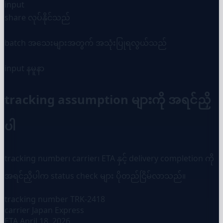
input
share လုပ်နိုင်သည်
batch အသေးများအတွက် အသုံးပြုရလွယ်သည်
input နမူနာ
tracking assumption များကို အရင်ညှိ
ပါ
tracking number၊ carrier၊ ETA နှင့် delivery completion ကို
အရင်ညှိပါက status check များ ပိုတည်ငြိမ်လာသည်။
tracking number
TRK-2418
carrier
Japan Express
ETA
April 18, 2026