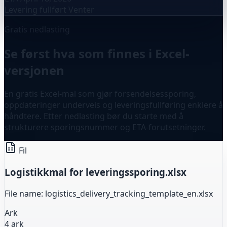
Levering fullført
Venter
Gratis nedlasting
Se først hva som finnes i Excel-
versjonen
En gratis Excel-mal som gjør forsendelsessporing,
oppdateringer underveis og leveringsfullføring enklere å
håndtere. Etter nedlasting bør du starte med å
strukturere sporingsnummer og ETA-forutsetninger.
Fil
Logistikkmal for leveringssporing.xlsx
File name: logistics_delivery_tracking_template_en.xlsx
Ark
4 ark