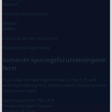
Sporbar
Visualize sporingsstatus
Inndata
Delbar
Enkel å bruke for små partier
Eksempel på registrering
Samordn sporingsforutsetningene
først
If you align the sporingsnummer, carrier, ETA, and
leveringsfullføring first, delivery status checks become
much more stable.
Sporingsnummer
TRK-2418
Transportør
Japan Express
ETA
April 18, 2026