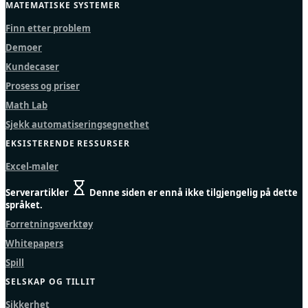
MATEMATISKE SYSTEMER
Finn etter problem
Demoer
Kundecaser
Prosess og priser
Math Lab
Sjekk automatiseringsegnethet
EKSISTERENDE RESSURSER
Excel-maler
Serverartikler
Denne siden er ennå ikke tilgjengelig på dette
språket.
Forretningsverktøy
Whitepapers
Spill
SELSKAP OG TILLIT
Sikkerhet