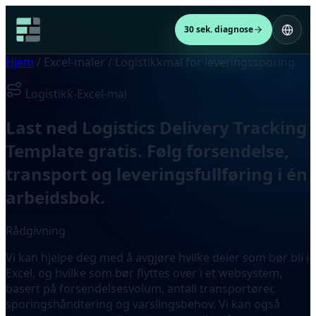
30 sek. diagnose
Hjem
/
Excel-maler
/
Logistikkmal for leveringssporing
Logistikk-Excel-mal
Last ned Logistics Delivery Tracking
Template gratis. Følg forsendelse,
transport og leveringsfullføring i én
arbeidsbok.
Rådgivning
Vi kan hjelpe deg med å avgjøre hvilke deler som bør bli i
Excel, og hvilke som bør flyttes over i et websystem,
basert på forsendelsesvolum, antall transportører,
sporingshåndtering og varslingsbehov. Vi kan også