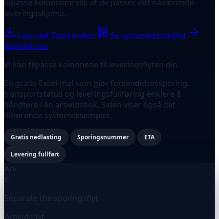
tilpasse kolonnene slik at de passer ditt nåværende
leveringsskjema.
Last ned Excel-malen
Se systemeksemplet
Kontakt oss
Vi kan tilpasse kolonnene til leveringsflyten din.
En gratis Excel-mal som gjør forsendelsessporing,
transportstatus og leveringsfullføring enklere å
håndtere i én arbeidsbok. Siden viser også det
tilhørende systemeksemplet.
Gratis nedlasting
Sporingsnummer
ETA
Levering fullført
Ark
6
Separate the sporingsflyt
Arbeidsflyt