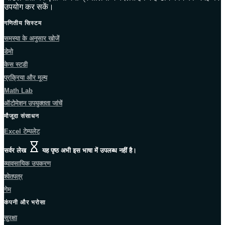
उपयोग कर सकें।
गणितीय सिस्टम
समस्या के अनुसार खोजें
डेमो
केस स्टडी
प्रक्रिया और मूल्य
Math Lab
ऑटोमेशन उपयुक्तता जांचें
मौजूदा संसाधन
Excel टेम्पलेट
सर्वर लेख
यह पृष्ठ अभी इस भाषा में उपलब्ध नहीं है।
व्यावसायिक उपकरण
श्वेतपत्र
गेम
कंपनी और भरोसा
सुरक्षा