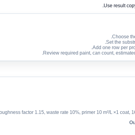
Use result cop
Choose the
Set the substr
Add one row per prod
Review required paint, can count, estimated 
oughness factor 1.15, waste rate 10%, primer 10 m²/L ×1 coat, 
Ou