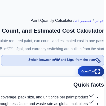
ٹولز
/
تعمیرات
/
Paint Quantity Calculator
n Count, and Estimated Cost Calculator
ulate required paint, can count, and estimated cost in one pass.
 m²/ft², L/gal, and currency switching are built in from the start.
Switch between m²/ft² and L/gal from the start
Open Tool
Quick facts
 coverage, pack size, and unit price per paint product.
 roughness factor and waste rate as global multipliers.