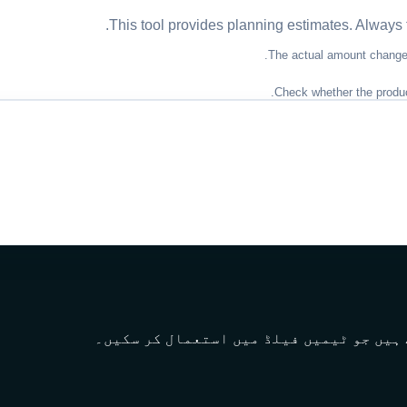
This tool provides planning estimates. Always f
The actual amount changes 
Check whether the product 
ہیں جو ٹیمیں فیلڈ میں استعمال کر سکیں۔
یں ہے۔