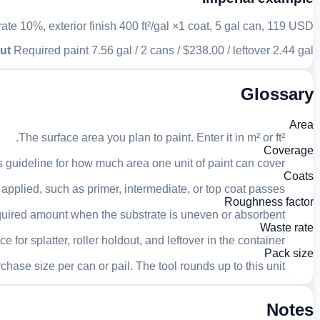
ate 10%, exterior finish 400 ft²/gal ×1 coat, 5 gal can, 119 USD
ut
Required paint 7.56 gal / 2 cans / $238.00 / leftover 2.44 gal
Glossary
Area
The surface area you plan to paint. Enter it in m² or ft².
Coverage
 guideline for how much area one unit of paint can cover.
Coats
pplied, such as primer, intermediate, or top coat passes.
Roughness factor
equired amount when the substrate is uneven or absorbent.
Waste rate
for splatter, roller holdout, and leftover in the container.
Pack size
chase size per can or pail. The tool rounds up to this unit.
Notes