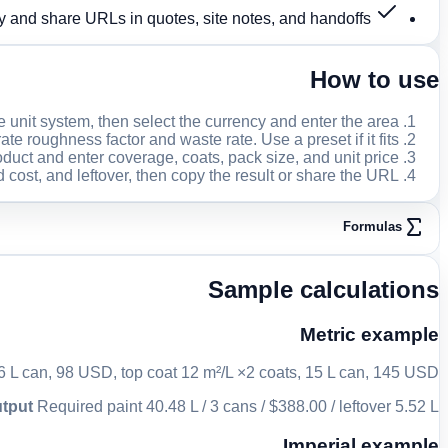
y and share URLs in quotes, site notes, and handoffs.
How to use
 unit system, then select the currency and enter the area.
ate roughness factor and waste rate. Use a preset if it fits.
uct and enter coverage, coats, pack size, and unit price.
cost, and leftover, then copy the result or share the URL.
Formulas
Sample calculations
Metric example
16 L can, 98 USD, top coat 12 m²/L ×2 coats, 15 L can, 145 USD
tput
Required paint 40.48 L / 3 cans / $388.00 / leftover 5.52 L
Imperial example