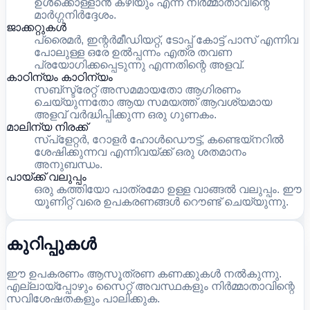
ഉൾക്കൊള്ളാൻ കഴിയും എന്ന നിർമ്മാതാവിന്റെ
മാർഗ്ഗനിർദ്ദേശം.
ജാക്കറ്റുകൾ
പ്രൈമർ, ഇന്റർമീഡിയറ്റ്, ടോപ്പ് കോട്ട് പാസ് എന്നിവ
പോലുള്ള ഒരേ ഉൽപ്പന്നം എത്ര തവണ
പ്രയോഗിക്കപ്പെടുന്നു എന്നതിന്റെ അളവ്.
കാഠിന്യം കാഠിന്യം
സബ്സ്ട്രേറ്റ് അസമമായതോ ആഗിരണം
ചെയ്യുന്നതോ ആയ സമയത്ത് ആവശ്യമായ
അളവ് വർദ്ധിപ്പിക്കുന്ന ഒരു ഗുണകം.
മാലിന്യ നിരക്ക്
സ്പ്ളേറ്റർ, റോളർ ഹോൾഡൌട്ട്, കണ്ടെയ്നറിൽ
ശേഷിക്കുന്നവ എന്നിവയ്ക്ക് ഒരു ശതമാനം
അനുബന്ധം.
പായ്ക്ക് വലുപ്പം
ഒരു കത്തിയോ പാത്രമോ ഉള്ള വാങ്ങൽ വലുപ്പം. ഈ
യൂണിറ്റ് വരെ ഉപകരണങ്ങൾ റൌണ്ട് ചെയ്യുന്നു.
കുറിപ്പുകൾ
ഈ ഉപകരണം ആസൂത്രണ കണക്കുകൾ നൽകുന്നു.
എല്ലായ്പ്പോഴും സൈറ്റ് അവസ്ഥകളും നിർമ്മാതാവിന്റെ
സവിശേഷതകളും പാലിക്കുക.