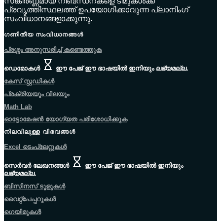
സങ്കീർണ്ണമായ നിബന്ധനകളെ ടീമുകൾക്ക്
പ്രവൃത്തിസ്ഥലത്ത് ഉപയോഗിക്കാവുന്ന പ്ലാനിംഗ്
സംവിധാനങ്ങളാക്കുന്നു.
ഗണിതീയ സംവിധാനങ്ങൾ
പ്രശ്നം അനുസരിച്ച് കണ്ടെത്തുക
ഡെമോകൾ
ഈ പേജ് ഈ ഭാഷയിൽ ഇനിയും ലഭ്യമല്ല.
കേസ് സ്റ്റഡികൾ
പ്രക്രിയയും വിലയും
Math Lab
ഓട്ടോമേഷൻ യോഗ്യത പരിശോധിക്കുക
നിലവിലുള്ള വിഭവങ്ങൾ
Excel ടെംപ്ലേറ്റുകൾ
സെർവർ ലേഖനങ്ങൾ
ഈ പേജ് ഈ ഭാഷയിൽ ഇനിയും
ലഭ്യമല്ല.
ബിസിനസ് ടൂളുകൾ
വൈറ്റ്പേപ്പറുകൾ
ഗെയിമുകൾ