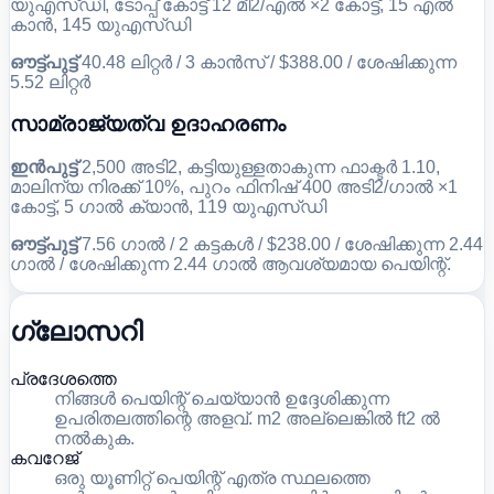
യുഎസ്ഡി, ടോപ്പ് കോട്ട് 12 മീ2/എൽ ×2 കോട്ട്, 15 എൽ
കാൻ, 145 യുഎസ്ഡി
ഔട്ട്പുട്ട്
40.48 ലിറ്റർ / 3 കാൻസ് / $388.00 / ശേഷിക്കുന്ന
5.52 ലിറ്റർ
സാമ്രാജ്യത്വ ഉദാഹരണം
ഇൻപുട്ട്
2,500 അടി2, കട്ടിയുള്ളതാകുന്ന ഫാക്ടർ 1.10,
മാലിന്യ നിരക്ക് 10%, പുറം ഫിനിഷ് 400 അടി2/ഗാൽ ×1
കോട്ട്, 5 ഗാൽ ക്യാൻ, 119 യുഎസ്ഡി
ഔട്ട്പുട്ട്
7.56 ഗാൽ / 2 കട്ടകൾ / $238.00 / ശേഷിക്കുന്ന 2.44
ഗാൽ / ശേഷിക്കുന്ന 2.44 ഗാൽ ആവശ്യമായ പെയിന്റ്.
ഗ്ലോസറി
പ്രദേശത്തെ
നിങ്ങൾ പെയിന്റ് ചെയ്യാൻ ഉദ്ദേശിക്കുന്ന
ഉപരിതലത്തിന്റെ അളവ്. m2 അല്ലെങ്കിൽ ft2 ൽ
നൽകുക.
കവറേജ്
ഒരു യൂണിറ്റ് പെയിന്റ് എത്ര സ്ഥലത്തെ