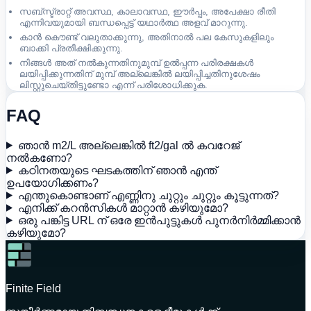
സബ്സ്ട്രാറ്റ് അവസ്ഥ, കാലാവസ്ഥ, ഈർപ്പം, അപേക്ഷാ രീതി
എന്നിവയുമായി ബന്ധപ്പെട്ട് യഥാർത്ഥ അളവ് മാറുന്നു.
കാൻ കൌണ്ട് വലുതാക്കുന്നു, അതിനാൽ പല കേസുകളിലും
ബാക്കി പ്രതീക്ഷിക്കുന്നു.
നിങ്ങൾ അത് നൽകുന്നതിനുമുമ്പ് ഉൽപ്പന്ന പരിരക്ഷകൾ
ലയിപ്പിക്കുന്നതിന് മുമ്പ് അല്ലെങ്കിൽ ലയിപ്പിച്ചതിനുശേഷം
ലിസ്റ്റുചെയ്തിട്ടുണ്ടോ എന്ന് പരിശോധിക്കുക.
FAQ
ഞാൻ m2/L അല്ലെങ്കിൽ ft2/gal ൽ കവറേജ്
നൽകണോ?
കഠിനതയുടെ ഘടകത്തിന് ഞാൻ എന്ത്
ഉപയോഗിക്കണം?
എന്തുകൊണ്ടാണ് എണ്ണിനു ചുറ്റും ചുറ്റും കൂട്ടുന്നത്?
എനിക്ക് കറൻസികൾ മാറ്റാൻ കഴിയുമോ?
ഒരു പങ്കിട്ട URL ന് ഒരേ ഇൻപുട്ടുകൾ പുനർനിർമ്മിക്കാൻ
കഴിയുമോ?
Finite Field