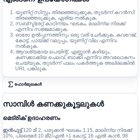
യൂണിറ്റ് സിസ്റ്റം തിരഞ്ഞെടുക്കുക, തുടർന്ന് കറൻസി
തിരഞ്ഞെടുക്കുക, ഏരിയ നൽകുക.
സബ്സ്ട്രേറ്റ് കാഠിന്യം ഘടകം, മാലിന്യ നിരക്ക്
എന്നിവ സജ്ജമാക്കുക.
ഓരോ ഉൽപ്പന്നത്തിനും ഒരു വരി ചേർക്കുക, കവറേജ്,
കോട്ട്, പായ്ക്ക് വലുപ്പം, യൂണിറ്റ് വില എന്നിവ
നൽകുക.
ആവശ്യമായ പെയിന്റ്, എണ്ണാൻ കഴിയും,
കണക്കാക്കിയ ചെലവ്, ബാക്കി എന്നിവ അവലോകനം
ചെയ്യുക, തുടർന്ന് ഫലം പകർത്തുക അല്ലെങ്കിൽ
URL പങ്കിടുക.
ഫോർമുലകൾ
സാമ്പിൾ കണക്കുകൂട്ടലുകൾ
മെട്രിക് ഉദാഹരണം
ഇൻപുട്ട്
120 മീ 2, പരുക്കൻ ഘടകം 1.15, മാലിന്യ നിരക്ക്
10%, പ്രൈമർ 10 മീ2/എൽ ×1 കോട്ട്, 16 എൽ കാൻ, 98