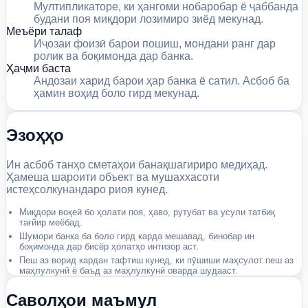
Мултипликаторе, ки ҳангоми нобаробар ё ҷаббанда
будани поя миқдори лозимиро зиёд мекунад.
Меъёри талаф
Иҷозаи фоизӣ барои пошиш, мондани ранг дар
ролик ва боқимонда дар банка.
Ҳаҷми баста
Андозаи харид барои ҳар банка ё сатил. Асбоб ба
ҳамин воҳид боло гирд мекунад.
Эзоҳҳо
Ин асбоб танҳо сметаҳои банақшагириро медиҳад.
Ҳамеша шароити объект ва мушаххасоти
истеҳсолкунандаро риоя кунед.
Миқдори воқеӣ бо ҳолати поя, ҳаво, рутубат ва усули татбиқ
тағйир меёбад.
Шумори банка ба боло гирд карда мешавад, бинобар ин
боқимонда дар бисёр ҳолатҳо интизор аст.
Пеш аз ворид кардан тафтиш кунед, ки пӯшиши маҳсулот пеш аз
маҳлулкунӣ ё баъд аз маҳлулкунӣ оварда шудааст.
Саволҳои маъмул