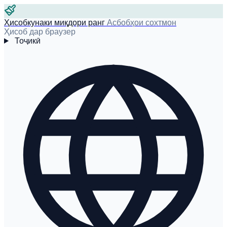
Ҳисобкунаки миқдори ранг
Асбобҳои сохтмон
Ҳисоб дар браузер
Тоҷикӣ