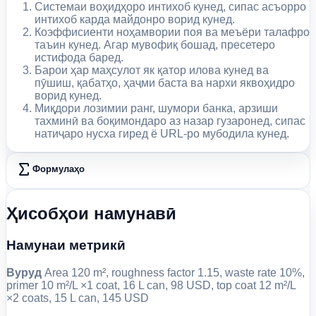
Системаи воҳидҳоро интихоб кунед, сипас асъорро
интихоб карда майдонро ворид кунед.
Коэффисиенти ноҳамвории поя ва меъёри талафро
таъин кунед. Агар мувофиқ бошад, пресетеро
истифода баред.
Барои ҳар маҳсулот як қатор илова кунед ва
пӯшиш, қабатҳо, ҳаҷми баста ва нархи яквоҳидро
ворид кунед.
Миқдори лозимии ранг, шумори банка, арзиши
тахминӣ ва боқимондаро аз назар гузаронед, сипас
натиҷаро нусха гиред ё URL-ро мубодила кунед.
Формулаҳо
Ҳисобҳои намунавӣ
Намунаи метрикӣ
Вуруд
Area 120 m², roughness factor 1.15, waste rate 10%,
primer 10 m²/L ×1 coat, 16 L can, 98 USD, top coat 12 m²/L
×2 coats, 15 L can, 145 USD