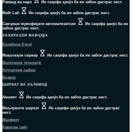
Раванд ва нарх
Ин саҳифа ҳанӯз ба ин забон дастрас нест.
Math Lab
Ин саҳифа ҳанӯз ба ин забон дастрас нест.
Санҷиши мувофиқати автоматизатсия
Ин саҳифа ҳанӯз ба ин
забон дастрас нест.
ЗАХИРАҲОИ МАВҶУДА
Қолабҳои Excel
Мақолаҳои сервер
Ин саҳифа ҳанӯз ба ин забон дастрас нест.
Воситаҳои тиҷоратӣ
Ҳуҷҷатҳои сафед
Бозиҳо
ШИРКАТ ВА ЭЪТИМОД
Амният
Ин саҳифа ҳанӯз ба ин забон дастрас нест.
Маълумоти ширкат
Ин саҳифа ҳанӯз ба ин забон дастрас
нест.
Махфият
Харитаи сайт