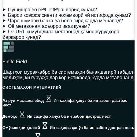
Пӯшишро бо m²/L ё ft²/gal ворид кунам?
Барои коэффисиенти ноҳамворӣ чӣ истифода кунам?
Чаро шумори банка ба боло гирд карда мешавад?
Оё метавонам асъорро иваз кунам?
Оё URL-и мубодила метавонад ҳамон вурудҳоро
барқарор кунад?
Finite Field
Шартҳои мураккабро ба системаҳои банақшагирӣ табдил
медиҳем, ки гурӯҳҳо дар кор истифода бурда метавонанд.
СИСТЕМАҲОИ МАТЕМАТИКӢ
Аз рӯи масъала ёбед
Ин саҳифа ҳанӯз ба ин забон дастрас
нест.
Демоҳо
Ин саҳифа ҳанӯз ба ин забон дастрас нест.
Омӯзишҳои ҳолатӣ
Ин саҳифа ҳанӯз ба ин забон дастрас нест.