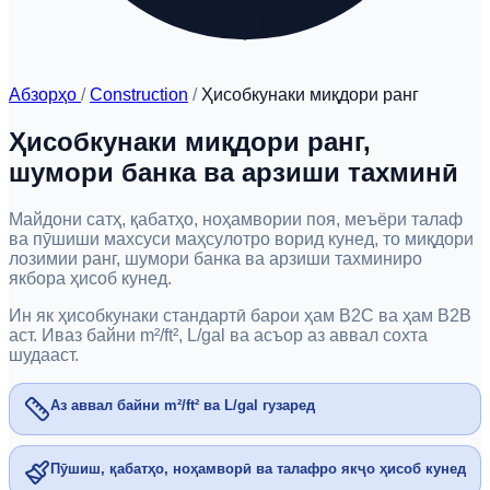
Абзорҳо
/
Construction
/
Ҳисобкунаки миқдори ранг
Ҳисобкунаки миқдори ранг,
шумори банка ва арзиши тахминӣ
Майдони сатҳ, қабатҳо, ноҳамвории поя, меъёри талаф
ва пӯшиши махсуси маҳсулотро ворид кунед, то миқдори
лозимии ранг, шумори банка ва арзиши тахминиро
якбора ҳисоб кунед.
Ин як ҳисобкунаки стандартӣ барои ҳам B2C ва ҳам B2B
аст. Иваз байни m²/ft², L/gal ва асъор аз аввал сохта
шудааст.
Аз аввал байни m²/ft² ва L/gal гузаред
Пӯшиш, қабатҳо, ноҳамворӣ ва талафро якҷо ҳисоб кунед