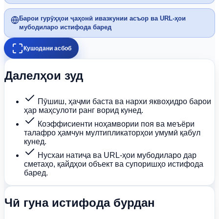
Барои гурӯҳҳои ҷаҳонӣ ивазкунии асъор ва URL-ҳои
мубодиларо истифода баред
Кушодани асбоб
Далелҳои зуд
Пӯшиш, ҳаҷми баста ва нархи яквоҳидро барои
ҳар маҳсулоти ранг ворид кунед.
Коэффисиенти ноҳамвории поя ва меъёри
талафро ҳамчун мултипликаторҳои умумӣ қабул
кунед.
Нусхаи натиҷа ва URL-ҳои мубодиларо дар
сметаҳо, қайдҳои объект ва супоришҳо истифода
баред.
Чӣ гуна истифода бурдан