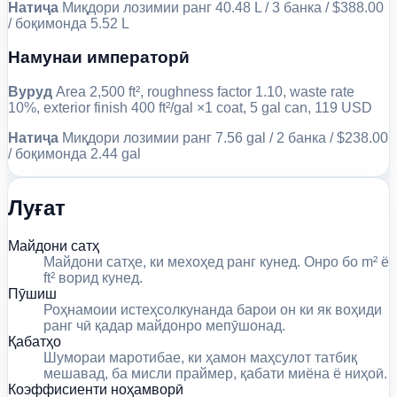
Натиҷа
Миқдори лозимии ранг 40.48 L / 3 банка / $388.00
/ боқимонда 5.52 L
Намунаи императорӣ
Вуруд
Area 2,500 ft², roughness factor 1.10, waste rate
10%, exterior finish 400 ft²/gal ×1 coat, 5 gal can, 119 USD
Натиҷа
Миқдори лозимии ранг 7.56 gal / 2 банка / $238.00
/ боқимонда 2.44 gal
Луғат
Майдони сатҳ
Майдони сатҳе, ки мехоҳед ранг кунед. Онро бо m² ё
ft² ворид кунед.
Пӯшиш
Роҳнамоии истеҳсолкунанда барои он ки як воҳиди
ранг чӣ қадар майдонро мепӯшонад.
Қабатҳо
Шумораи маротибае, ки ҳамон маҳсулот татбиқ
мешавад, ба мисли праймер, қабати миёна ё ниҳоӣ.
Коэффисиенти ноҳамворӣ