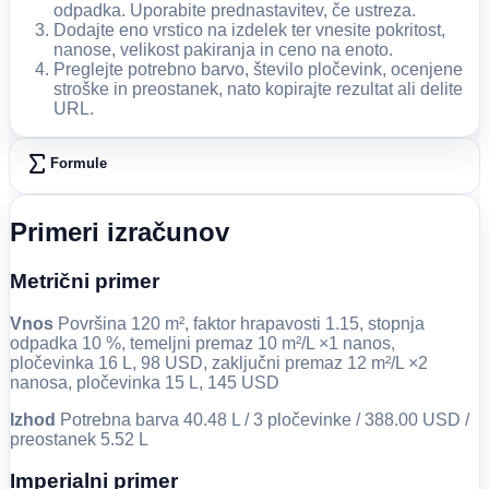
odpadka. Uporabite prednastavitev, če ustreza.
Dodajte eno vrstico na izdelek ter vnesite pokritost,
nanose, velikost pakiranja in ceno na enoto.
Preglejte potrebno barvo, število pločevink, ocenjene
stroške in preostanek, nato kopirajte rezultat ali delite
URL.
Formule
Primeri izračunov
Metrični primer
Vnos
Površina 120 m², faktor hrapavosti 1.15, stopnja
odpadka 10 %, temeljni premaz 10 m²/L ×1 nanos,
pločevinka 16 L, 98 USD, zaključni premaz 12 m²/L ×2
nanosa, pločevinka 15 L, 145 USD
Izhod
Potrebna barva 40.48 L / 3 pločevinke / 388.00 USD /
preostanek 5.52 L
Imperialni primer