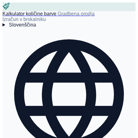
Kalkulator količine barve
Gradbena orodja
Izračun v brskalniku
Slovenščina