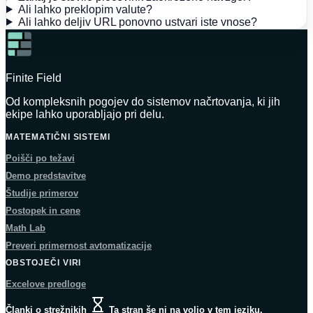
Ali lahko preklopim valute?
Ali lahko deljiv URL ponovno ustvari iste vnose?
Finite Field
Od kompleksnih pogojev do sistemov načrtovanja, ki jih
ekipe lahko uporabljajo pri delu.
MATEMATIČNI SISTEMI
Poišči po težavi
Demo predstavitve
Študije primerov
Postopek in cene
Math Lab
Preveri primernost avtomatizacije
OBSTOJEČI VIRI
Excelove predloge
Članki o strežnikih
Ta stran še ni na voljo v tem jeziku.