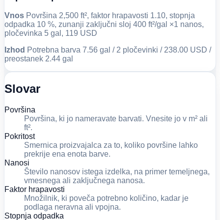
Vnos
Površina 2,500 ft², faktor hrapavosti 1.10, stopnja
odpadka 10 %, zunanji zaključni sloj 400 ft²/gal ×1 nanos,
pločevinka 5 gal, 119 USD
Izhod
Potrebna barva 7.56 gal / 2 pločevinki / 238.00 USD /
preostanek 2.44 gal
Slovar
Površina
Površina, ki jo nameravate barvati. Vnesite jo v m² ali
ft².
Pokritost
Smernica proizvajalca za to, koliko površine lahko
prekrije ena enota barve.
Nanosi
Število nanosov istega izdelka, na primer temeljnega,
vmesnega ali zaključnega nanosa.
Faktor hrapavosti
Množilnik, ki poveča potrebno količino, kadar je
podlaga neravna ali vpojna.
Stopnja odpadka