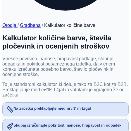
Orodja
/
Gradbena
/
Kalkulator količine barve
Kalkulator količine barve, števila
pločevink in ocenjenih stroškov
Vnesite površino, nanose, hrapavost podlage, stopnjo
odpadka in pokritost posameznega izdelka, da v enem
koraku izračunate potrebno barvo, število pločevink in
ocenjene stroške.
To je standardni kalkulator, ki deluje tako za B2C kot za B2B.
Preklapljanje med m²/ft², L/gal in valutami je vgrajeno že od
začetka.
Na začetku preklapljajte med m²/ft² in L/gal
Skupaj izračunajte pokritost, nanose, hrapavost in odpadek