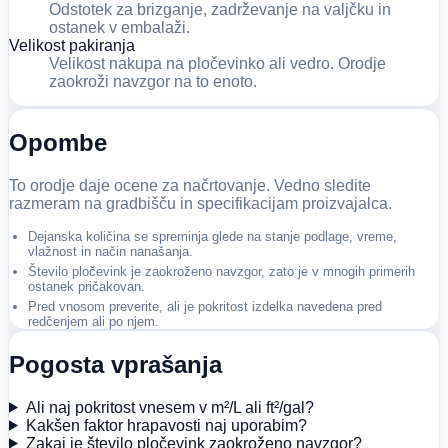
Odstotek za brizganje, zadrževanje na valjčku in
ostanek v embalaži.
Velikost pakiranja
Velikost nakupa na pločevinko ali vedro. Orodje
zaokroži navzgor na to enoto.
Opombe
To orodje daje ocene za načrtovanje. Vedno sledite
razmeram na gradbišču in specifikacijam proizvajalca.
Dejanska količina se spreminja glede na stanje podlage, vreme,
vlažnost in način nanašanja.
Število pločevink je zaokroženo navzgor, zato je v mnogih primerih
ostanek pričakovan.
Pred vnosom preverite, ali je pokritost izdelka navedena pred
redčenjem ali po njem.
Pogosta vprašanja
Ali naj pokritost vnesem v m²/L ali ft²/gal?
Kakšen faktor hrapavosti naj uporabim?
Zakaj je število pločevink zaokroženo navzgor?