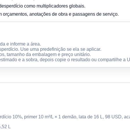
 desperdício como multiplicadores globais.
m orçamentos, anotações de obra e passagens de serviço.
da e informe a área.
sperdício. Use uma predefinição se ela se aplicar.
ãos, tamanho da embalagem e preço unitário.
 estimado e a sobra, depois copie o resultado ou compartilhe a 
erdício 10%, primer 10 m²/L × 1 demão, lata de 16 L, 98 USD, 
5,52 L