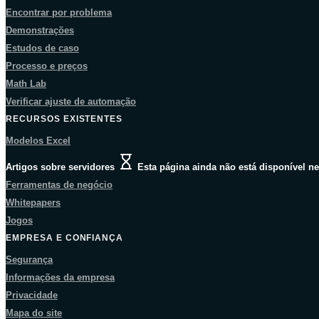
Encontrar por problema
Demonstrações
Estudos de caso
Processo e preços
Math Lab
Verificar ajuste de automação
RECURSOS EXISTENTES
Modelos Excel
Artigos sobre servidores
Esta página ainda não está disponível ne
Ferramentas de negócio
Whitepapers
Jogos
EMPRESA E CONFIANÇA
Segurança
Informações da empresa
Privacidade
Mapa do site