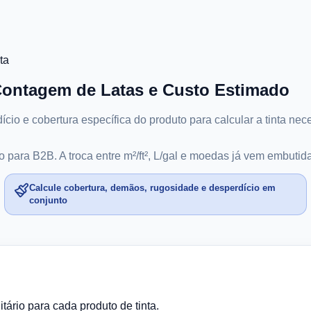
ta
 Contagem de Latas e Custo Estimado
ício e cobertura específica do produto para calcular a tinta n
para B2B. A troca entre m²/ft², L/gal e moedas já vem embutida
Calcule cobertura, demãos, rugosidade e desperdício em
conjunto
ário para cada produto de tinta.