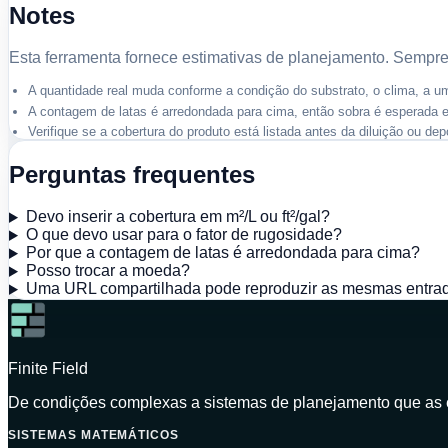
Notes
Esta ferramenta fornece estimativas de planejamento. Sempre 
A quantidade real muda conforme a condição do substrato, o clima, a u
A contagem de latas é arredondada para cima, então sobra é esperada 
Verifique se a cobertura do produto está listada antes da diluição ou depo
Perguntas frequentes
Devo inserir a cobertura em m²/L ou ft²/gal?
O que devo usar para o fator de rugosidade?
Por que a contagem de latas é arredondada para cima?
Posso trocar a moeda?
Uma URL compartilhada pode reproduzir as mesmas entra
Finite Field
De condições complexas a sistemas de planejamento que as
SISTEMAS MATEMÁTICOS