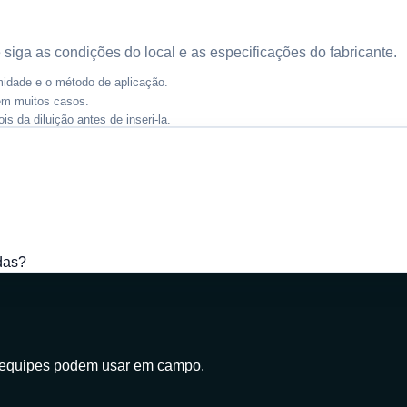
siga as condições do local e as especificações do fabricante.
midade e o método de aplicação.
em muitos casos.
is da diluição antes de inseri-la.
das?
 equipes podem usar em campo.