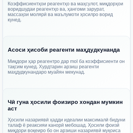
Коэффисиентҳои реагентҳо ва маҳсулот, миқдорҳои
воридшудаи реагентҳо ва, ҳангоми зарурат,
массаҳои молярӣ ва маълумоти ҳосилро ворид
кунед.
Асоси ҳисоби реагенти маҳдудкунанда
Миқдори ҳар реагентро дар mol ба коэффисиенти он
тақсим кунед. Хурдтарин арзиш реагенти
маҳдудкунандаро муайян мекунад.
Чӣ гуна ҳосили фоизиро хондан мумкин
аст
Ҳосили назариявӣ ҳадди идеалии максималӣ бидуни
талаф ё реаксияи канорӣ мебошад. Ҳосили фоизӣ
миқдори воқеиро бо он арзиши назариявӣ муқоиса