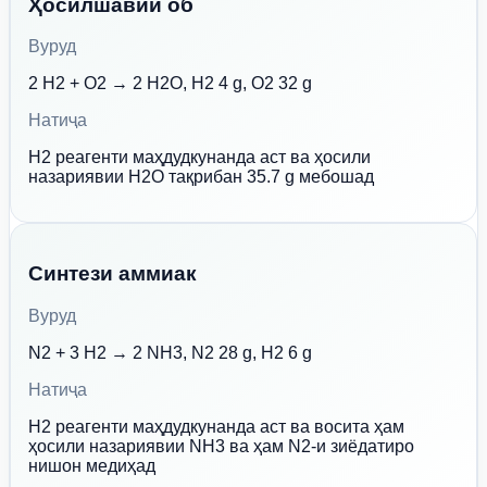
Ҳосилшавии об
Вуруд
2 H2 + O2 → 2 H2O, H2 4 g, O2 32 g
Натиҷа
H2 реагенти маҳдудкунанда аст ва ҳосили
назариявии H2O тақрибан 35.7 g мебошад
Синтези аммиак
Вуруд
N2 + 3 H2 → 2 NH3, N2 28 g, H2 6 g
Натиҷа
H2 реагенти маҳдудкунанда аст ва восита ҳам
ҳосили назариявии NH3 ва ҳам N2-и зиёдатиро
нишон медиҳад