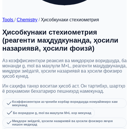
Tools
/
Chemistry
/
Ҳисобкунаки стехиометрия
Ҳисобкунаки стехиометрия
(реагенти маҳдудкунанда, ҳосили
назариявӣ, ҳосили фоизӣ)
Аз коэффисиентҳои реаксия ва миқдорҳои воридшуда, ба
монанди g, mol ва маҳлули M×L, реагенти маҳдудкунанда,
миқдори зиёдатӣ, ҳосили назариявӣ ва ҳосили фоизиро
ҳисоб кунед.
Ин саҳифа танҳо воситаи ҳисоб аст. Он тартибҳо, шартҳо
ё роҳнамоии бехатариро пешниҳод намекунад.
Коэффисиентҳои аз ҷониби корбар воридшуда номуайяниро кам
мекунанд
Бо воридҳои g, mol ва маҳлули M×L кор мекунад
Миқдори зиёдатӣ, ҳосили назариявӣ ва ҳосили фоизиро якҷоя
нишон медиҳад