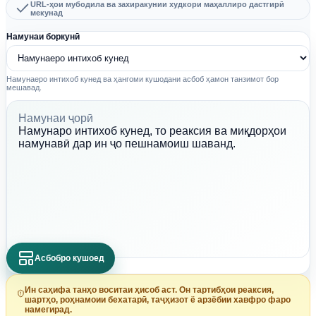
URL-ҳои мубодила ва захиракунии худкори маҳаллиро дастгирӣ
мекунад
Намунаи боркунӣ
Намунаеро интихоб кунед ва ҳангоми кушодани асбоб ҳамон танзимот бор
мешавад.
Намунаи ҷорӣ
Намунаро интихоб кунед, то реаксия ва миқдорҳои
намунавӣ дар ин ҷо пешнамоиш шаванд.
Асбобро кушоед
Ин саҳифа танҳо воситаи ҳисоб аст. Он тартибҳои реаксия,
шартҳо, роҳнамоии бехатарӣ, таҷҳизот ё арзёбии хавфро фаро
намегирад.