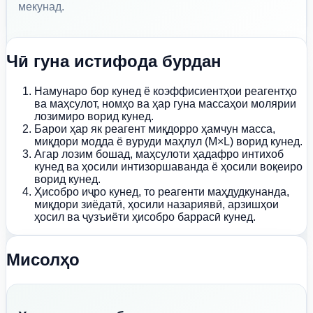
мекунад.
Чӣ гуна истифода бурдан
Намунаро бор кунед ё коэффисиентҳои реагентҳо
ва маҳсулот, номҳо ва ҳар гуна массаҳои молярии
лозимиро ворид кунед.
Барои ҳар як реагент миқдорро ҳамчун масса,
миқдори модда ё вуруди маҳлул (M×L) ворид кунед.
Агар лозим бошад, маҳсулоти ҳадафро интихоб
кунед ва ҳосили интизоршаванда ё ҳосили воқеиро
ворид кунед.
Ҳисобро иҷро кунед, то реагенти маҳдудкунанда,
миқдори зиёдатӣ, ҳосили назариявӣ, арзишҳои
ҳосил ва ҷузъиёти ҳисобро баррасӣ кунед.
Мисолҳо