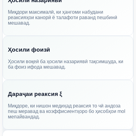
Ҳосили назариявӣ
Миқдори максималӣ, ки ҳангоми набудани
реаксияҳои канорӣ ё талафоти раванд пешбинӣ
мешавад.
Ҳосили фоизӣ
Ҳосили воқеӣ ба ҳосили назариявӣ тақсимшуда, ки
ба фоиз ифода мешавад.
Дараҷаи реаксия ξ
Миқдоре, ки нишон медиҳад реаксия то чӣ андоза
пеш меравад ва коэффисиентҳоро бо ҳисобҳои mol
мепайвандад.