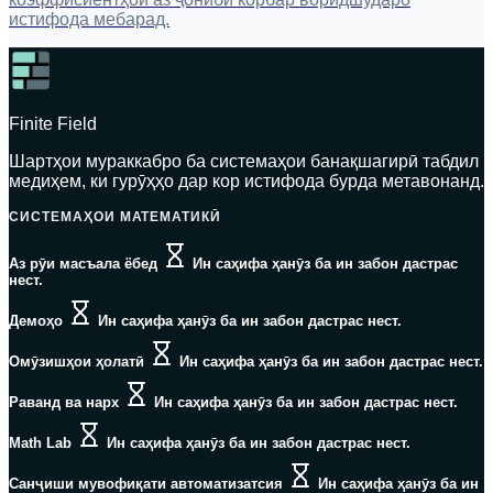
истифода мебарад.
Finite Field
Шартҳои мураккабро ба системаҳои банақшагирӣ табдил
медиҳем, ки гурӯҳҳо дар кор истифода бурда метавонанд.
СИСТЕМАҲОИ МАТЕМАТИКӢ
Аз рӯи масъала ёбед
Ин саҳифа ҳанӯз ба ин забон дастрас
нест.
Демоҳо
Ин саҳифа ҳанӯз ба ин забон дастрас нест.
Омӯзишҳои ҳолатӣ
Ин саҳифа ҳанӯз ба ин забон дастрас нест.
Раванд ва нарх
Ин саҳифа ҳанӯз ба ин забон дастрас нест.
Math Lab
Ин саҳифа ҳанӯз ба ин забон дастрас нест.
Санҷиши мувофиқати автоматизатсия
Ин саҳифа ҳанӯз ба ин