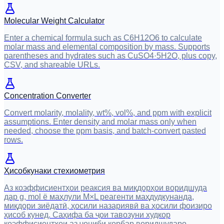
Molecular Weight Calculator
Enter a chemical formula such as C6H12O6 to calculate
molar mass and elemental composition by mass. Supports
parentheses and hydrates such as CuSO4·5H2O, plus copy,
CSV, and shareable URLs.
Concentration Converter
Convert molarity, molality, wt%, vol%, and ppm with explicit
assumptions. Enter density and molar mass only when
needed, choose the ppm basis, and batch-convert pasted
rows.
Ҳисобкунаки стехиометрия
Аз коэффисиентҳои реаксия ва миқдорҳои воридшуда
дар g, mol ё маҳлули M×L реагенти маҳдудкунанда,
миқдори зиёдатӣ, ҳосили назариявӣ ва ҳосили фоизиро
ҳисоб кунед. Саҳифа ба ҷои тавозуни худкор
коэффисиентҳои аз ҷониби корбар воридшударо