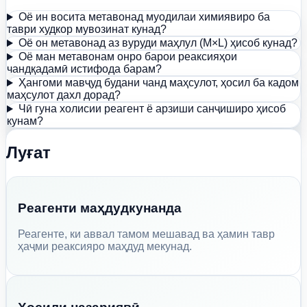
Оё ин восита метавонад муодилаи химиявиро ба
таври худкор мувозинат кунад?
Оё он метавонад аз вуруди маҳлул (M×L) ҳисоб кунад?
Оё ман метавонам онро барои реаксияҳои
чандқадамӣ истифода барам?
Ҳангоми мавҷуд будани чанд маҳсулот, ҳосил ба кадом
маҳсулот дахл дорад?
Чӣ гуна холисии реагент ё арзиши санҷиширо ҳисоб
кунам?
Луғат
Реагенти маҳдудкунанда
Реагенте, ки аввал тамом мешавад ва ҳамин тавр
ҳаҷми реаксияро маҳдуд мекунад.