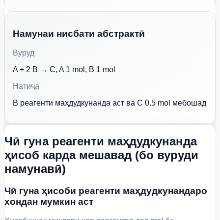
Намунаи нисбати абстрактӣ
Вуруд
A + 2 B → C, A 1 mol, B 1 mol
Натиҷа
B реагенти маҳдудкунанда аст ва C 0.5 mol мебошад
Чӣ гуна реагенти маҳдудкунанда
ҳисоб карда мешавад (бо вуруди
намунавӣ)
Чӣ гуна ҳисоби реагенти маҳдудкунандаро
хондан мумкин аст