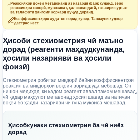
Реаксияҳои воқеӣ метавонанд аз назария фарқ кунанд, зеро
реаксияҳои канорӣ, мувозинат, ҳалшавандагӣ, таъсири суръат
ва талафоти ҳангоми коркард вуҷуд доранд.
Коэффисиентҳоро худатон ворид кунед. Тавозуни худкор
дастрас нест.
Ҳисоби стехиометрия чӣ маъно
дорад (реагенти маҳдудкунанда,
ҳосили назариявӣ ва ҳосили
фоизӣ)
Стехиометрия робитаи миқдорӣ байни коэффисиентҳои
реаксия ва миқдорҳои воқеии воридшуда мебошад. Он
нишон медиҳад, ки кадом реагент аввал тамом мешавад,
чӣ қадар маҳсулот метавонад ҳосил шавад ва натиҷаи
воқеӣ бо ҳадди назариявӣ чӣ гуна муқоиса мешавад.
Ҳисобкунаки стехиометрия ба чӣ ниёз
дорад