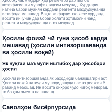
Ҳисобкунак миқдори ҳар реагентро дар mol ба
коэффисиенти мувофиқ тақсим мекунад. Хурдтарин
натиҷа барои муайян кардани реагенти маҳдудкунанда
истифода мешавад. Вақте ки фарқиятҳо хеле хурданд,
восита инчунин дар бораи ҳолати эҳтимолии чанд
реагенти маҳдудкунанда огоҳ мекунад.
Ҳосили фоизӣ чӣ гуна ҳисоб карда
мешавад (ҳосили интизоршаванда
ва ҳосили воқеӣ)
Як нуқтаи маъмули иштибоҳ дар ҳисобҳои
ҳосил
Ҳосили интизоршаванда як баҳодиҳии банақшагирӣ аст.
Ҳосили воқеӣ натиҷаи мушоҳидашуда пас аз реаксия ё
раванд мебошад. Ин восита онҳоро ҷудо нигоҳ медорад,
то бо ҳам омехта нашаванд.
Саволҳои бисёрпурсида