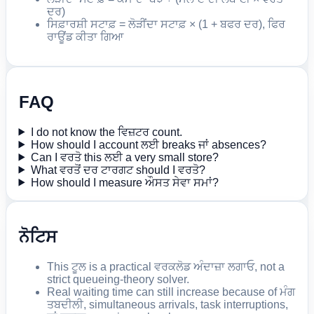
ਦਰ)
ਸਿਫ਼ਾਰਸ਼ੀ ਸਟਾਫ਼ = ਲੋੜੀਂਦਾ ਸਟਾਫ਼ × (1 + ਬਫਰ ਦਰ), ਫਿਰ
ਰਾਊਂਡ ਕੀਤਾ ਗਿਆ
FAQ
I do not know the ਵਿਜ਼ਟਰ count.
How should I account ਲਈ breaks ਜਾਂ absences?
Can I ਵਰਤੋ this ਲਈ a very small store?
What ਵਰਤੋਂ ਦਰ ਟਾਰਗਟ should I ਵਰਤੋ?
How should I measure ਔਸਤ ਸੇਵਾ ਸਮਾਂ?
ਨੋਟਿਸ
This ਟੂਲ is a practical ਵਰਕਲੋਡ ਅੰਦਾਜ਼ਾ ਲਗਾਓ, not a
strict queueing-theory solver.
Real waiting time can still increase because of ਮੰਗ
ਤਬਦੀਲੀ, simultaneous arrivals, task interruptions,