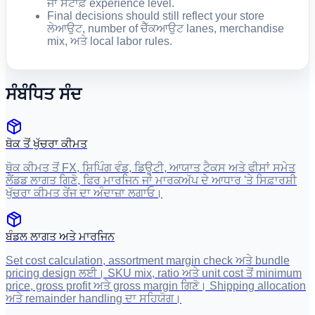
ਜਾਂ ਸਟਾਫ਼ experience level.
Final decisions should still reflect your store
ਲੇਆਉਟ, number of ਚੈੱਕਆਉਟ lanes, merchandise
mix, ਅਤੇ local labor rules.
ਸੰਬੰਧਿਤ ਸੰਦ
ਥੋਕ ਤੋਂ ਖੁੱਚਰਾ ਕੀਮਤ
ਥੋਕ ਕੀਮਤ ਤੋਂ FX, ਸ਼ਿਪਿੰਗ ਵੰਡ, ਡਿਊਟੀ, ਆਯਾਤ ਟੈਕਸ ਅਤੇ ਫੀਸਾਂ ਸਮੇਤ
ਲੈਂਡਡ ਲਾਗਤ ਗਿਣੋ, ਫਿਰ ਮਾਰਜਿਨ ਜਾਂ ਮਾਰਕਅੱਪ ਦੇ ਆਧਾਰ 'ਤੇ ਸਿਫ਼ਾਰਸ਼ੀ
ਖੁੱਚਰਾ ਕੀਮਤ ਰੇਂਜ ਦਾ ਅੰਦਾਜ਼ਾ ਲਗਾਓ।
ਬੰਡਲ ਲਾਗਤ ਅਤੇ ਮਾਰਜਿਨ
Set cost calculation, assortment margin check ਅਤੇ bundle
pricing design ਲਈ। SKU mix, ratio ਅਤੇ unit cost ਤੋਂ minimum
price, gross profit ਅਤੇ gross margin ਗਿਣੋ। Shipping allocation
ਅਤੇ remainder handling ਦਾ ਸਹਿਯੋਗ।