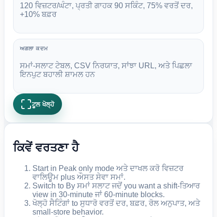
120 ਵਿਜ਼ਟਰ/ਘੰਟਾ, ਪ੍ਰਤੀ ਗਾਹਕ 90 ਸਕਿੰਟ, 75% ਵਰਤੋਂ ਦਰ,
+10% ਬਫ਼ਰ
ਅਗਲਾ ਕਦਮ
ਸਮਾਂ-ਸਲਾਟ ਟੇਬਲ, CSV ਨਿਰਯਾਤ, ਸਾਂਝਾ URL, ਅਤੇ ਪਿਛਲਾ
ਇਨਪੁਟ ਬਹਾਲੀ ਸ਼ਾਮਲ ਹਨ
ਟੂਲ ਖੋਲ੍ਹੋ
ਕਿਵੇਂ ਵਰਤਣਾ ਹੈ
Start in Peak only mode ਅਤੇ ਦਾਖਲ ਕਰੋ ਵਿਜ਼ਟਰ
ਵਾਲਿਊਮ plus ਔਸਤ ਸੇਵਾ ਸਮਾਂ.
Switch to By ਸਮਾਂ ਸਲਾਟ ਜਦੋਂ you want a shift-ਤਿਆਰ
view in 30-minute ਜਾਂ 60-minute blocks.
ਖੋਲ੍ਹੋ ਸੈਟਿੰਗਾਂ to ਸੁਧਾਰੋ ਵਰਤੋਂ ਦਰ, ਬਫ਼ਰ, ਰੋਲ ਅਨੁਪਾਤ, ਅਤੇ
small-store behavior.