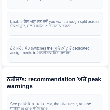
Enable ਰੋਲ ਅਨੁਪਾਤ ਜਦੋਂ you want a rough split across
ਚੈੱਕਆਉਟ, ਸੇਲਜ਼ ਫਲੋਰ, ਅਤੇ ਸਟਾਕ ਭਰਨਾ.
ਛੋਟੇ ਸਟੋਰ ਮੋਡ switches the ਆਉਟਪੁੱਟ ਤੋਂ dedicated
assignments to ਮਲਟੀਟਾਸਕਿੰਗ ਕਵਰੇਜ.
ਨਤੀਜਾs: recommendation ਅਤੇ peak
warnings
See peak ਸਿਫ਼ਾਰਸ਼ੀ ਸਟਾਫ਼, the ਪੀਕ ਸਲਾਟ, ਅਤੇ the
ਧਾਰਣਾਂ in one ਸੰਖੇਪ line.