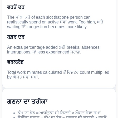
ਵਰਤੋਂ ਦਰ
The ਸਾਂਝਾ ਕਰੋ of each slot that one person can
realistically spend on active ਸੇਵਾ work. Too high, ਅਤੇ
waiting ਜਾਂ congestion becomes more likely.
ਬਫ਼ਰ ਦਰ
An extra percentage added ਲਈ breaks, absences,
interruptions, ਜਾਂ less experienced ਸਟਾਫ਼.
ਵਰਕਲੋਡ
Total work minutes calculated ਤੋਂ ਵਿਜ਼ਟਰ count multiplied
by ਔਸਤ ਸੇਵਾ ਸਮਾਂ.
ਗਣਨਾ ਦਾ ਤਰੀਕਾ
ਕੰਮ ਦਾ ਬੋਝ = ਆਗੰਤੁਕਾਂ ਦੀ ਗਿਣਤੀ × ਔਸਤ ਸੇਵਾ ਸਮਾਂ
ਲੋੜੀਂਦਾ ਸਟਾਫ਼ = ਕੰਮ ਦਾ ਬੋਝ ÷ (ਸਲਾਟ ਦੀ ਲੰਬਾਈ × ਵਰਤੋਂ