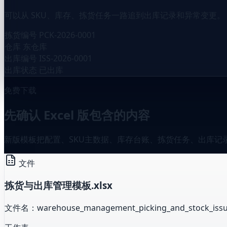
可以从 SKU、库存、拣货任务一路追到出库记录和异常变更。
拣货编号
PCK-2026-0001
仓库
东仓库
出库编号
ISS-2026-0001
出库状态
已出库
免费下载
先确认 Excel 版包含的内容
新版模板把配置、SKU主数据、库存台账、拣货任务、出库
文件
拣货与出库管理模板.xlsx
文件名：warehouse_management_picking_and_stock_issue_