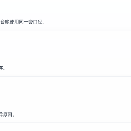
续台账使用同一套口径。
存。
异原因。