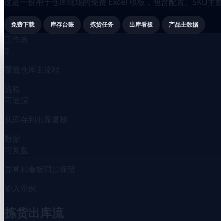
这是一份用于仓库现场的免费 Excel 模板，包含配置、S
免费下载
库存台账
拣货任务
出库看板
产品主数据
工作表
9
覆盖仓库主流程
流程
可追踪
从库存到出库复核
数据
可复盘
异常和看板同步保留
输入示例
拣货出库流