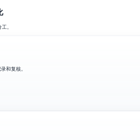
化
分工。
记录和复核。