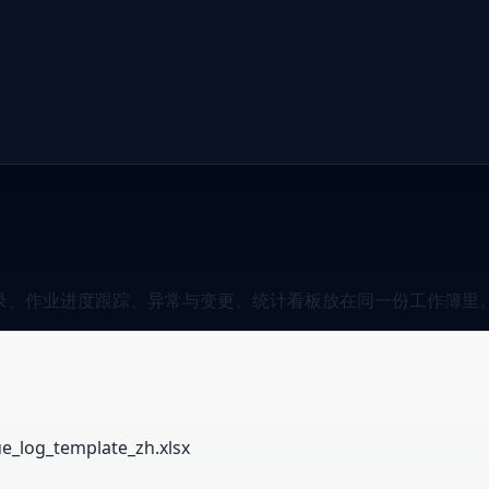
记录、作业进度跟踪、异常与变更、统计看板放在同一份工作簿里
log_template_zh.xlsx