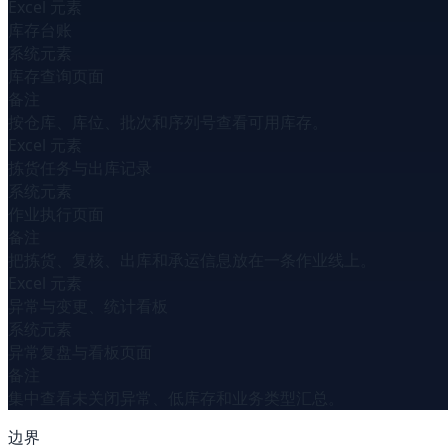
Excel 元素
库存台账
系统元素
库存查询页面
备注
按仓库、库位、批次和序列号查看可用库存。
Excel 元素
拣货任务与出库记录
系统元素
作业执行页面
备注
把拣货、复核、出库和承运信息放在一条作业线上。
Excel 元素
异常与变更、统计看板
系统元素
异常复盘与看板页面
备注
集中查看未关闭异常、低库存和业务类型汇总。
边界