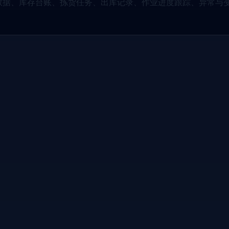
KU主数据、库存台账、拣货任务、出库记录、作业进度跟踪、异常