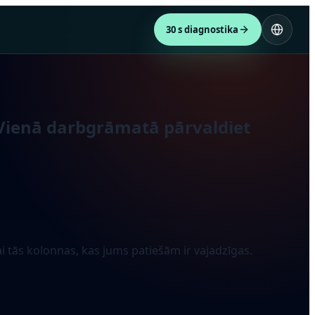
30 s diagnostika
 Vienā darbgrāmatā pārvaldiet
ai tās kolonnas, kas jums patiešām ir vajadzīgas.