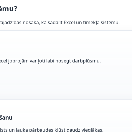
tēmu?
jadzības nosaka, kā sadalīt Excel un tīmekļa sistēmu.
cel joprojām var ļoti labi nosegt darbplūsmu.
ošanu
balsts un lauka pārbaudes kļūst daudz vieglākas.