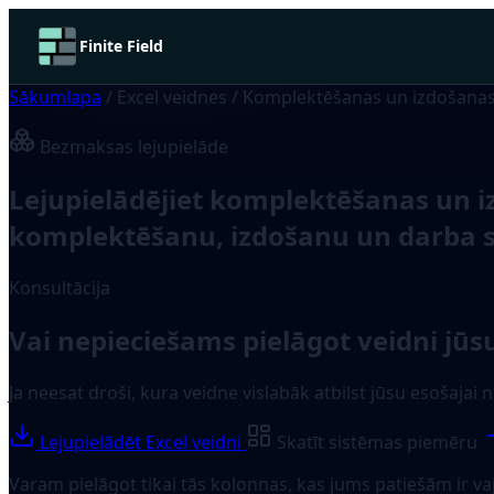
Finite Field
Sākumlapa
/
Excel veidnes
/
Komplektēšanas un izdošanas
Bezmaksas lejupielāde
Lejupielādējiet komplektēšanas un i
komplektēšanu, izdošanu un darba s
Konsultācija
Vai nepieciešams pielāgot veidni jūs
Ja neesat droši, kura veidne vislabāk atbilst jūsu esošajai
Lejupielādēt Excel veidni
Skatīt sistēmas piemēru
Varam pielāgot tikai tās kolonnas, kas jums patiešām ir va