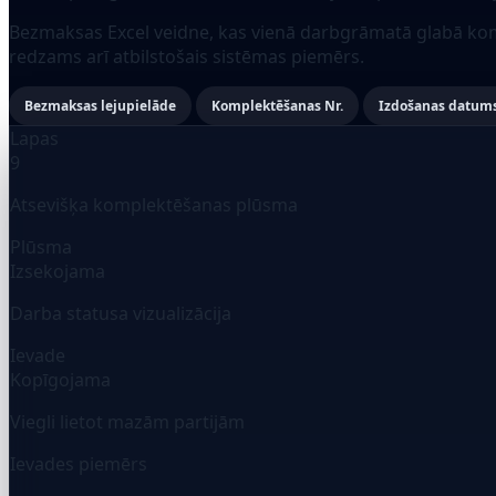
Bezmaksas Excel veidne, kas vienā darbgrāmatā glabā komp
redzams arī atbilstošais sistēmas piemērs.
Bezmaksas lejupielāde
Komplektēšanas Nr.
Izdošanas datum
Lapas
9
Atsevišķa komplektēšanas plūsma
Plūsma
Izsekojama
Darba statusa vizualizācija
Ievade
Kopīgojama
Viegli lietot mazām partijām
Ievades piemērs