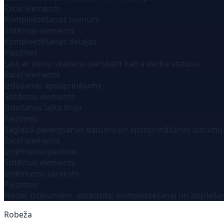
Excel elements
Komplektēšanas numurs
Sistēmas elements
Komplektēšanas detaļas
Piezīmes
Ļauj ar vienu skatienu pārskatīt katra darba statusu.
Excel elements
Izdošanas apstiprinājums
Sistēmas elements
Izdošanas laika līnija
Piezīmes
Saglabā pabeigšanas datumu un apstiprināšanas datumu 
Excel elements
Izņēmumu piezīme
Sistēmas elements
Izņēmumu saraksts
Piezīmes
Noder trūkumiem, atkārtotai komplektēšanai un atgriešan
Robeža