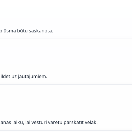
s plūsma būtu saskaņota.
bildēt uz jautājumiem.
s laiku, lai vēsturi varētu pārskatīt vēlāk.