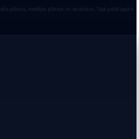
a plānus, nedēļas plānus un ierakstus. Tajā pašā lapā ir