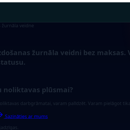
 žurnāla veidne
zdošanas žurnāla veidni bez maksas.
tatusu.
u noliktavas plūsmai?
 noliktavas darbgrāmatai, varam palīdzēt. Varam pielāgot tik
Sazināties ar mums
jadzīgas.