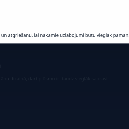
u un atgriešanu, lai nākamie uzlabojumi būtu vieglāk paman
m
rānu dizainā, darbplūsmu ir daudz vieglāk saprast.