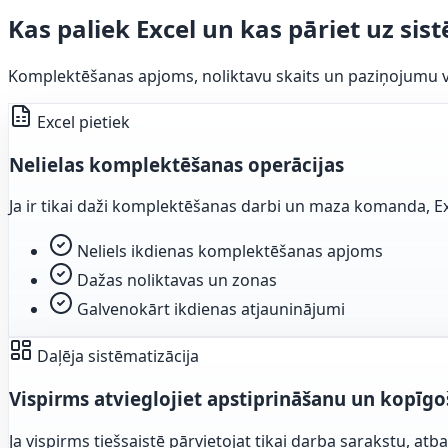
Kas paliek Excel un kas pāriet uz sis
Komplektēšanas apjoms, noliktavu skaits un paziņojumu va
Excel pietiek
Nelielas komplektēšanas operācijas
Ja ir tikai daži komplektēšanas darbi un maza komanda, Ex
Neliels ikdienas komplektēšanas apjoms
Dažas noliktavas un zonas
Galvenokārt ikdienas atjauninājumi
Daļēja sistēmatizācija
Vispirms atvieglojiet apstiprināšanu un kopīg
Ja vispirms tiešsaistē pārvietojat tikai darba sarakstu, at