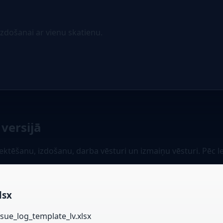
zdošanai ar vienu skatienu.
 versijā
ktēšanu, izdošanu, darba vēsturi un izmaiņu vēsturi. Pēc
lsx
ue_log_template_lv.xlsx