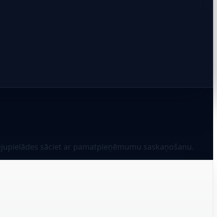
 lejupielādes sāciet ar pamatpieņēmumu saskaņošanu.