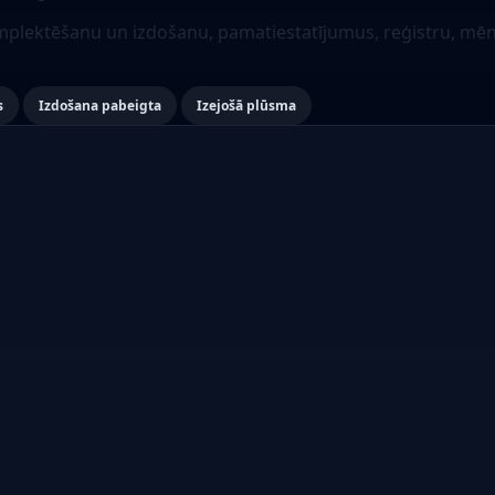
lektēšanu un izdošanu, pamatiestatījumus, reģistru, mēneš
s
Izdošana pabeigta
Izejošā plūsma