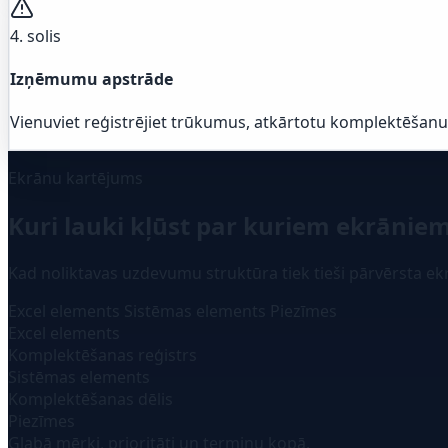
4. solis
Izņēmumu apstrāde
Vienuviet reģistrējiet trūkumus, atkārtotu komplektēšan
Ekrānu kartējums
Kuri lauki kļūst par kuriem ekrānie
Kad noliktavas uzdevumu struktūra tiek tieši pārvērsta ek
Excel elements
Sistēmas elements
Piezīmes
Excel elements
Komplektēšanas reģistrs
Sistēmas elements
Komplektēšanas dēlis
Piezīmes
Glabā mērķi, prioritāti un termiņu kopā.