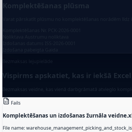
Komplektēšanas plūsma
Varat pārskatīt plūsmu no komplektēšanas norādēm līdz i
Komplektēšanas Nr.
PCK-2026-0001
Noliktava
Austrumu noliktava
Izdošanas datums
ISS-2026-0001
Izdošana pabeigta
Gaida
Bezmaksas lejupielāde
Vispirms apskatiet, kas ir iekšā Excel
Bezmaksas veidne, kas vienā darbgrāmatā atvieglo komple
Fails
Komplektēšanas un izdošanas žurnāla veidne.x
File name: warehouse_management_picking_and_stock_iss