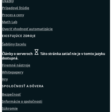
Ukážky
Prípadové štúdie
Proces a ceny
Math Lab
Overiť vhodnosť automatizácie
EXISTUJÚCE ZDROJE
Šablóny Excelu
Články o serveroch
Táto stránka zatiaľ nie je v tomto jazyku
dostupná.
Firemné nástroje
Whitepapery
Hry
SPOLOČNOSŤ A DÔVERA
Bezpečnosť
Informácie o spoločnosti
Súkromie