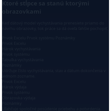
Ktoré stĺpce sa stanú ktorými
obrazovkami
Keď dátový model vychystávania prenesiete priamo do
návrhu obrazovky, tok práce sa dá oveľa ľahšie pochopiť.
Prvok Excelu
Prvok systému
Poznámky
Prvok Excelu
Hárok vychystávania
Prvok systému
Tabuľka vychystávania
Poznámky
Udržuje číslo vychystávania, stav a dátum dokončenia v
jednom zozname.
Prvok Excelu
Hárok výdaja
Prvok systému
Obrazovka výdaja
Poznámky
Uľahčuje spoločné posúdenie priebehu a potvrdenia.