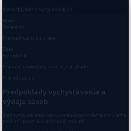
Vychystávanie a výdaj oddelené
Flow
Traceable
Prehľadnosť toku práce
Data
Reviewable
Pripravené pre tímy s viacerými skladmi
Príklad vstupu
Predpoklady vychystávania a
výdaja zásob
Stav vychystávania, odovzdanie aj potvrdenie doručenia
môžete skontrolovať na prvý pohľad.