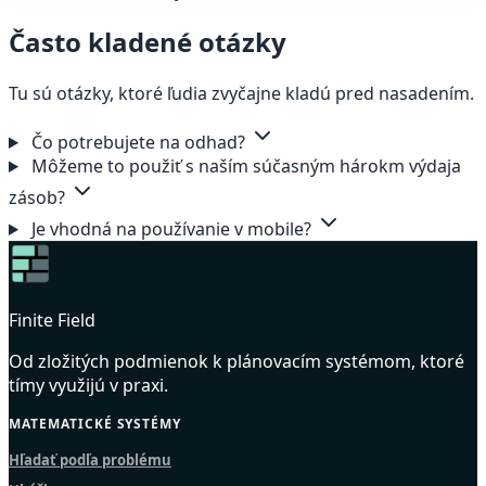
Často kladené otázky
Tu sú otázky, ktoré ľudia zvyčajne kladú pred nasadením.
Čo potrebujete na odhad?
Môžeme to použiť s naším súčasným hárokm výdaja
zásob?
Je vhodná na používanie v mobile?
Finite Field
Od zložitých podmienok k plánovacím systémom, ktoré
tímy využijú v praxi.
MATEMATICKÉ SYSTÉMY
Hľadať podľa problému