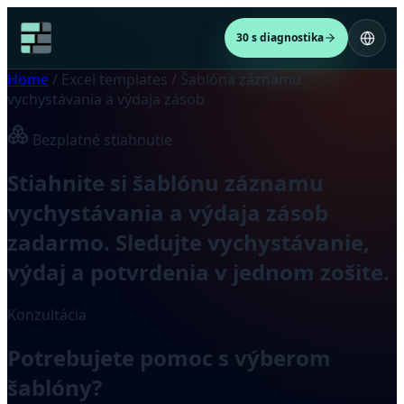
30 s diagnostika
Home
/
Excel templates
/
Šablóna záznamu
vychystávania a výdaja zásob
Bezplatné stiahnutie
Stiahnite si šablónu záznamu
vychystávania a výdaja zásob
zadarmo. Sledujte vychystávanie,
výdaj a potvrdenia v jednom zošite.
Konzultácia
Potrebujete pomoc s výberom
šablóny?