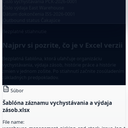
Číslo vychystávania
PCK-2026-0001
Číslo výdaja
East Warehouse
Dátum dokončenia
ISS-2026-0001
Outbound status
Čakajúce
Bezplatné stiahnutie
Najprv si pozrite, čo je v Excel verzii
Bezplatná šablóna, ktorá uľahčuje organizáciu
vychystávania, výdaja zásob, histórie práce a histórie
zmien v jednom zošite. Po stiahnutí začnite zosúladením
základných predpokladov.
Súbor
Šablóna záznamu vychystávania a výdaja
zásob.xlsx
File name: