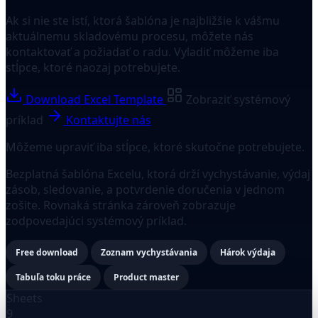
Ak si nie ste istí, ktorá šablóna je najbližšie k vášmu
aktuálnemu skladovému procesu, môžete nás
kontaktovať a požiadať o radu. Vyladiť môžeme iba
stĺpce, ktoré naozaj potrebujete.
Download Excel Template
Zobraziť systémový
príklad
Kontaktujte nás
Môžeme upraviť iba stĺpce, ktoré skutočne potrebujete.
Bezplatná šablóna Excelu, ktorá drží vychystávanie, výdaj
zásob, sledovanie, a potvrdenie doručenia v jednom
zošite. Rovnaká stránka zároveň zobrazuje
zodpovedajúci systémový príklad.
Free download
Zoznam vychystávania
Hárok výdaja
Tabuľa toku práce
Product master
Sheets
9