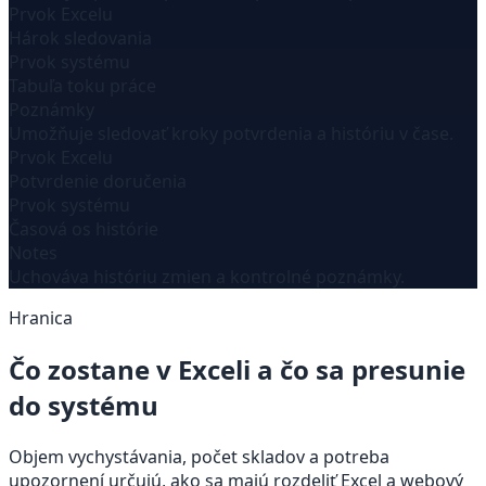
Prvok Excelu
Hárok sledovania
Prvok systému
Tabuľa toku práce
Poznámky
Umožňuje sledovať kroky potvrdenia a históriu v čase.
Prvok Excelu
Potvrdenie doručenia
Prvok systému
Časová os histórie
Notes
Uchováva históriu zmien a kontrolné poznámky.
Hranica
Čo zostane v Exceli a čo sa presunie
do systému
Objem vychystávania, počet skladov a potreba
upozornení určujú, ako sa majú rozdeliť Excel a webový