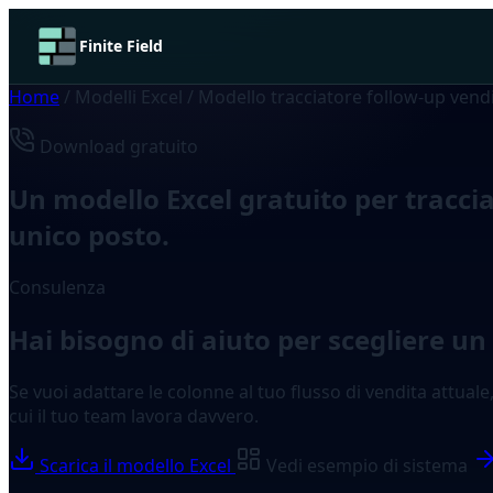
Finite Field
Home
/
Modelli Excel
/
Modello tracciatore follow-up vend
Download gratuito
Un modello Excel gratuito per traccia
unico posto.
Consulenza
Hai bisogno di aiuto per scegliere u
Se vuoi adattare le colonne al tuo flusso di vendita attual
cui il tuo team lavora davvero.
Scarica il modello Excel
Vedi esempio di sistema