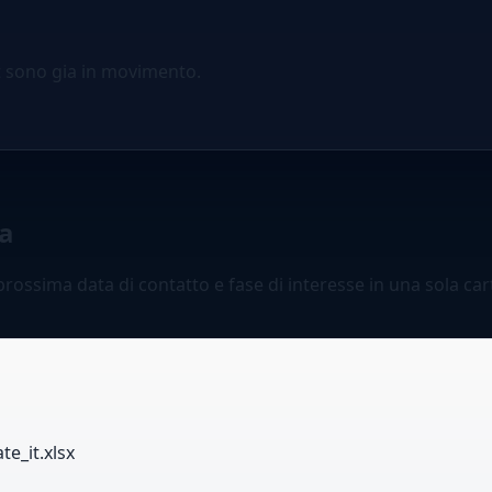
t sono gia in movimento.
la
rossima data di contatto e fase di interesse in una sola carte
e_it.xlsx