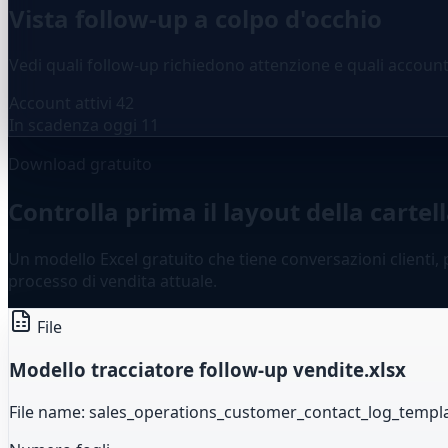
Vista follow-up a colpo d'occhio
Vedi quali follow-up richiedono attenzione e quali accoun
Account attivi
42
In scadenza oggi
11
Download gratuito
Controlla prima il layout della cartel
Un modello Excel gratuito che tiene conversazioni clienti, p
processo di vendita attuale.
File
Modello tracciatore follow-up vendite.xlsx
File name: sales_operations_customer_contact_log_templat