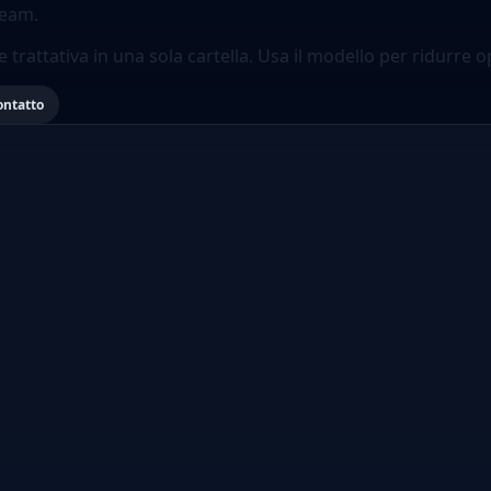
team.
se trattativa in una sola cartella. Usa il modello per ridurr
ontatto