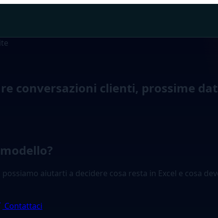
ite
re conversazioni clienti, prossime date
n modello?
e, possiamo aiutarti a decidere cosa resta in Excel e cosa d
Contattaci