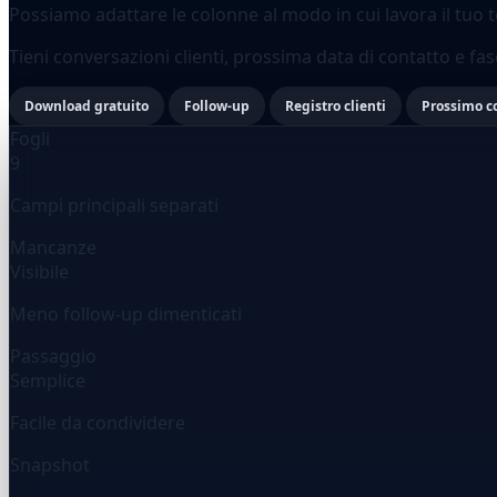
Possiamo adattare le colonne al modo in cui lavora il tuo 
Tieni conversazioni clienti, prossima data di contatto e fa
Download gratuito
Follow-up
Registro clienti
Prossimo c
Fogli
9
Campi principali separati
Mancanze
Visibile
Meno follow-up dimenticati
Passaggio
Semplice
Facile da condividere
Snapshot