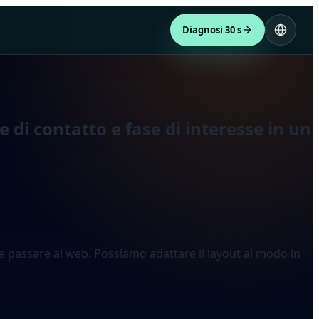
Diagnosi 30 s
 di contatto e fase di interesse in un
eve passare al web. Possiamo adattare il layout al modo in