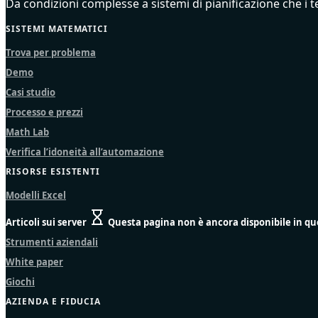
Da condizioni complesse a sistemi di pianificazione che i
SISTEMI MATEMATICI
Trova per problema
Demo
Casi studio
Processo e prezzi
Math Lab
Verifica l’idoneità all’automazione
RISORSE ESISTENTI
Modelli Excel
Articoli sui server
Questa pagina non è ancora disponibile in qu
Strumenti aziendali
White paper
Giochi
AZIENDA E FIDUCIA