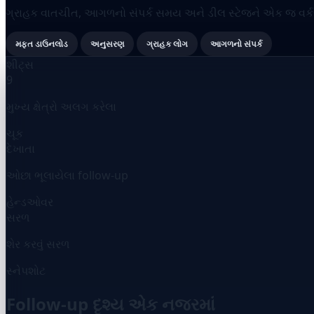
ગ્રાહક વાતચીત, આગળનો સંપર્ક સમય અને ડીલ સ્ટેજને એક જ વર્કબુક
મફત ડાઉનલોડ
અનુસરણ
ગ્રાહક લોગ
આગળનો સંપર્ક
શીટ્સ
9
મુખ્ય ક્ષેત્રો અલગ કરેલા
ચૂક
દેખાતા
ઓછા ભૂલાયેલા follow-up
હેન્ડઓવર
સરળ
શેર કરવું સરળ
સ્નેપશોટ
Follow-up દૃશ્ય એક નજરમાં