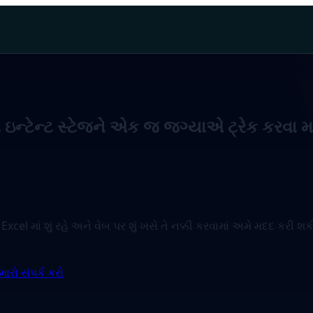
ન્ટેન્ટ સ્ટેજને એક જ જગ્યાએ ટ્રેક કરવા મા
 Excel માં શું રહે અને વેબ પર શું ખસે તે નક્કી કરવામાં અમે મદદ ક
રો સંપર્ક કરો