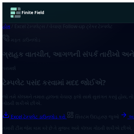
Finite Field
હોમ
/
Excel ટેમ્પલેટ્સ
/
વેચાણ Follow-up ટ્રેકર ટેમ્પલેટ
મફત ડાઉનલોડ
ગ્રાહક વાતચીત, આગળની સંપર્ક તારીખો અને ઇ
પરામર્શ
ટેમ્પલેટ પસંદ કરવામાં મદદ જોઈએ?
જો તમે કૉલમને તમારા હાલના વેચાણ ફ્લો સાથે સુસંગત કરવું હોય, તો
ગોઠવી શકીએ છીએ.
Excel ટેમ્પલેટ ડાઉનલોડ કરો
સિસ્ટમ ઉદાહરણ જુઓ
અમા
તમારી ટીમ જેમ કામ કરે છે તે મુજબ અમે કૉલમ ગોઠવી શકીએ છીએ.