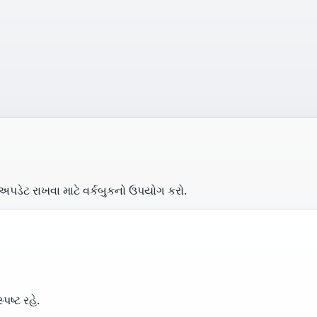
અપડેટ રાખવા માટે વર્કબુકનો ઉપયોગ કરો.
ષ્ટ રહે.