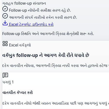
ગ્રાહક follow-up સંચાલન
Follow-up નોંધોની સમીક્ષા સરળ રહે છે.
આગળની સંપર્ક તારીખો સ્કેન કરવી સરળ છે.
Excel ટેમ્પલેટ ડાઉનલોડ કરો
Follow-up સ્થિતિ અને આગળની ક્રિયા ક્ષેત્રોથી શરૂ કરો.
Excel વર્કફ્લો
વર્કબુક follow-up ને આગળ કેવી રીતે ધપાવે છે
દરેક વાતચીત નોંધવા, આગળની ક્રિયા નક્કી કરવા અને હાલનો સ્ટેજ 
પગલું 1
વાતચીત કૅપ્ચર કરો
દરેક વાતચીત નોંધો જેથી વ્યસ્ત અઠવાડિયા પછી પણ આગળનું પગલું સ્પ