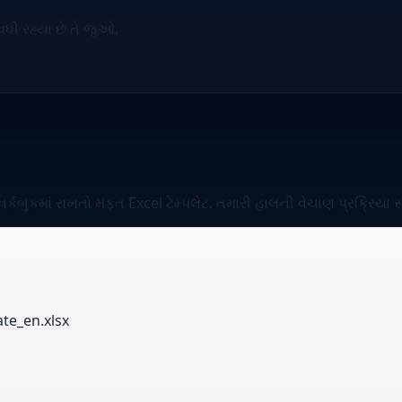
ી રહ્યા છે તે જુઓ.
કબુકમાં રાખતો મફત Excel ટેમ્પલેટ. તમારી હાલની વેચાણ પ્રક્રિયા 
te_en.xlsx