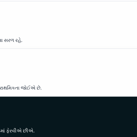
ા સરળ રહે.
પ્રાથમિકતા જોઈએ છે.
માં ફેરવીએ છીએ.