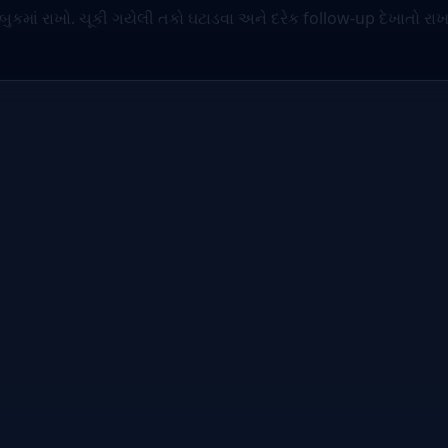
માં રાખો. ચૂકી ગયેલી તકો ઘટાડવા અને દરેક follow-up દેખાતો રાખવ