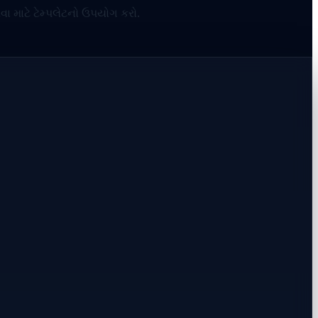
ા માટે ટેમ્પલેટનો ઉપયોગ કરો.