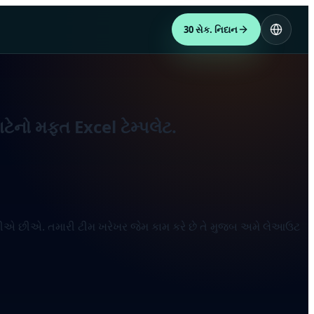
30 સેક. નિદાન
ટેનો મફત Excel ટેમ્પલેટ.
રી શકીએ છીએ. તમારી ટીમ ખરેખર જેમ કામ કરે છે તે મુજબ અમે લેઆઉટ