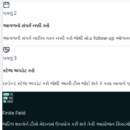
પગલું 2
આગળનો સંપર્ક નક્કી કરો
આગળની સંપર્ક તારીખ તરત નક્કી કરો જેથી મોડા follow-up ઓળખવ
પગલું 3
સ્ટેજ અપડેટ કરો
ઇન્ટેન્ટ સ્ટેજ અપડેટ કરો જેથી આખી ટીમ જોઈ શકે કે કયા ખાતાને 
Finite Field
જટિલ શરતોને ટીમો મેદાનમાં ઉપયોગ કરી શકે તેવી આયોજન સિસ્ટમો