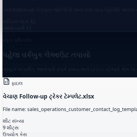
કયા follow-up ને ધ્યાન જોઈએ છે અને કયા ખાતા પહેલેથી આગળ વધ
સક્રિય ખાતા
42
આજે બાકી
11
મફત ડાઉનલોડ
પહેલા વર્કબુક લેઆઉટ તપાસો
ગ્રાહક વાતચીત, આગળનો સંપર્ક સમય અને ઇન્ટેન્ટ સ્ટેજને એક જ વર્
ફાઇલ
વેચાણ Follow-up ટ્રેકર ટેમ્પલેટ.xlsx
File name: sales_operations_customer_contact_log_templa
શીટ સંખ્યા
9 શીટ્સ
ઉપયોગ કેસ