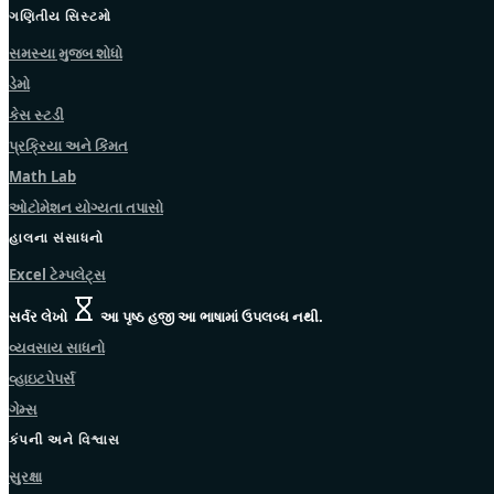
ગણિતીય સિસ્ટમો
સમસ્યા મુજબ શોધો
ડેમો
કેસ સ્ટડી
પ્રક્રિયા અને કિંમત
Math Lab
ઓટોમેશન યોગ્યતા તપાસો
હાલના સંસાધનો
Excel ટેમ્પલેટ્સ
સર્વર લેખો
આ પૃષ્ઠ હજી આ ભાષામાં ઉપલબ્ધ નથી.
વ્યવસાય સાધનો
વ્હાઇટપેપર્સ
ગેમ્સ
કંપની અને વિશ્વાસ
સુરક્ષા