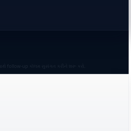
સાથે follow-up કૉલમ સુસંગત કરીને શરૂ કરો.