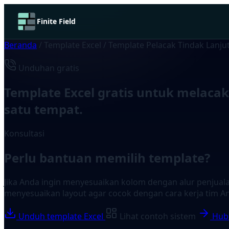
Finite Field
Beranda
/
Template Excel
/
Template Pelacak Tindak Lanju
Unduhan gratis
Template Excel gratis untuk melaca
satu tempat.
Konsultasi
Perlu bantuan memilih template?
Jika Anda ingin menyesuaikan kolom dengan alur penjuala
menyesuaikan layout agar cocok dengan cara kerja tim A
Unduh template Excel
Lihat contoh sistem
Hubu