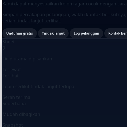
Kami dapat menyesuaikan kolom agar cocok dengan cara 
Simpan percakapan pelanggan, waktu kontak berikutnya
setiap tindak lanjut terlihat.
Unduhan gratis
Tindak lanjut
Log pelanggan
Kontak ber
Sheet
9
Field utama dipisahkan
Terlewat
Terlihat
Lebih sedikit tindak lanjut terlupa
Serah terima
Sederhana
Mudah dibagikan
Snapshot