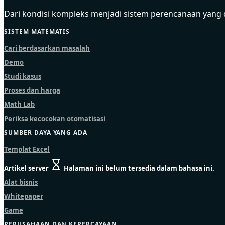
Dari kondisi kompleks menjadi sistem perencanaan yang 
SISTEM MATEMATIS
Cari berdasarkan masalah
Demo
Studi kasus
Proses dan harga
Math Lab
Periksa kecocokan otomatisasi
SUMBER DAYA YANG ADA
Templat Excel
Artikel server
Halaman ini belum tersedia dalam bahasa ini.
Alat bisnis
Whitepaper
Game
PERUSAHAAN DAN KEPERCAYAAN