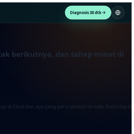
Diagnosis 30 dtk
ak berikutnya, dan tahap minat di
p di Excel dan apa yang perlu pindah ke web. Kami dapat