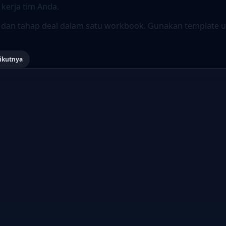
kerja tim Anda.
, dan tahap deal dalam satu workbook. Gunakan template
ikutnya