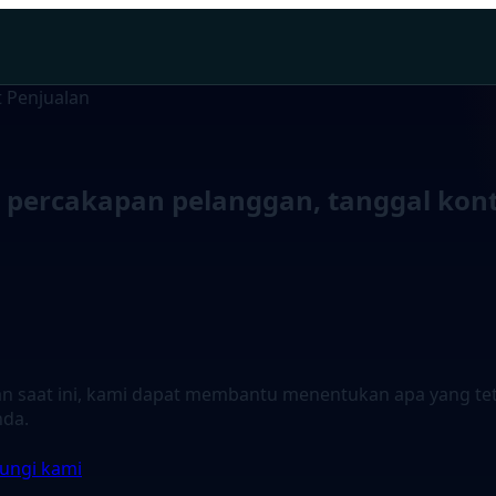
t Penjualan
k percakapan pelanggan, tanggal kont
n saat ini, kami dapat membantu menentukan apa yang teta
nda.
ngi kami