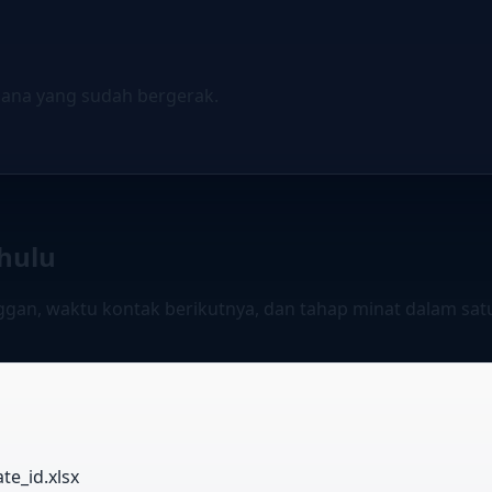
mana yang sudah bergerak.
ahulu
ggan, waktu kontak berikutnya, dan tahap minat dalam sa
te_id.xlsx