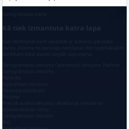
Darbgrāmatas karte
Kā tiek izmantota katra lapa
Kad vērtēšanas karti sasaistāt ar ikdienas pārskata
darbu, plūsma no paraugu ņemšanas līdz turpmākajām
darbībām kļūst daudz vieglāk saprotama.
Darbgrāmatas vienums
Operatīvais lietojums
Piezīme
Darbgrāmatas vienums
Pārskats
Operatīvais lietojums
Pārskata noteikumi
Piezīme
Precizē audita tvērumu, vērtēšanas metodi un
atjaunināšanas ritmu.
Darbgrāmatas vienums
BUJ
Operatīvais lietojums