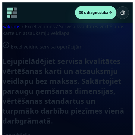
30 s diagnostika
Sākums
/
Excel veidnes
/
Servisa kvalitātes vērtēšanas
karte un atsauksmju veidlapa
Excel veidne servisa operācijām
Lejupielādējiet servisa kvalitātes
vērtēšanas karti un atsauksmju
veidlapu bez maksas. Sakārtojiet
paraugu ņemšanas dimensijas,
vērtēšanas standartus un
turpmāko darbību piezīmes vienā
darbgrāmatā.
Konsultācija