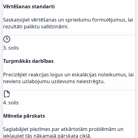
Vērtēšanas standarti
Saskaņojiet vērtēšanas un spriedumu formulējumus, lai
rezultāti paliktu salīdzināmi.
3. solis
Turpmākās darbības
Precizējiet reakcijas logus un eskalācijas noteikumus, lai
neviens uzlabojumu uzdevums neiestrēgtu.
4. solis
Mēneša pārskats
Saglabājiet piezīmes par atkārtotām problēmām un
iekļaujiet tās nākamajā pārskata ciklā.