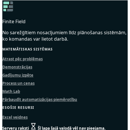
Finite Field
No sarežģītiem nosacījumiem līdz plānošanas sistēmām,
ko komandas var lietot darbā.
MATEMĀTISKAS SISTĒMAS
Atrast pēc problēmas
Demonstrācijas
Gadījumu izpēte
Process un cenas
Math Lab
Pārbaudīt automatizācijas piemērotību
ESOŠIE RESURSI
Excel veidnes
Serveru raksti
Šī lapa šajā valodā vēl nav pieejama.