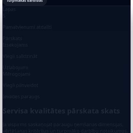
Turpmākās darbības
Lapas
5
Pamatvienumi atdalīti
Pārskats
Izsekojams
Viegli salīdzināt
Uzlabojumi
Mērogojami
Viegli pilnveidot
Ievades paraugs
Servisa kvalitātes pārskata skats
Ja vispirms saskaņojat paraugu ņemšanas dimensijas,
vērtēšanas kritērijus un turpmāko darbību noteikumus,