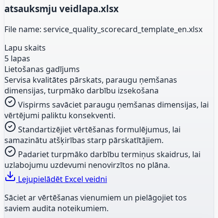
atsauksmju veidlapa.xlsx
File name: service_quality_scorecard_template_en.xlsx
Lapu skaits
5 lapas
Lietošanas gadījums
Servisa kvalitātes pārskats, paraugu ņemšanas
dimensijas, turpmāko darbību izsekošana
Vispirms savāciet paraugu ņemšanas dimensijas, lai
vērtējumi paliktu konsekventi.
Standartizējiet vērtēšanas formulējumus, lai
samazinātu atšķirības starp pārskatītājiem.
Padariet turpmāko darbību termiņus skaidrus, lai
uzlabojumu uzdevumi nenovirzītos no plāna.
Lejupielādēt Excel veidni
Sāciet ar vērtēšanas vienumiem un pielāgojiet tos
saviem audita noteikumiem.