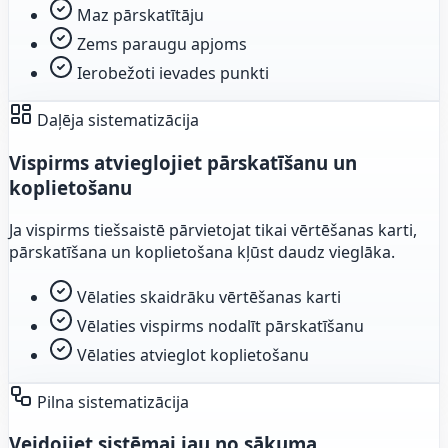
Maz pārskatītāju
Zems paraugu apjoms
Ierobežoti ievades punkti
Daļēja sistematizācija
Vispirms atvieglojiet pārskatīšanu un
koplietošanu
Ja vispirms tiešsaistē pārvietojat tikai vērtēšanas karti,
pārskatīšana un koplietošana kļūst daudz vieglāka.
Vēlaties skaidrāku vērtēšanas karti
Vēlaties vispirms nodalīt pārskatīšanu
Vēlaties atvieglot koplietošanu
Pilna sistematizācija
Veidojiet sistēmai jau no sākuma