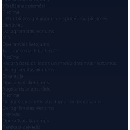
Vērtēšanas piemēri
Piezīme
Uztur biežos gadījumus un spriedumu piezīmes
vienuviet.
Darbgrāmatas vienums
SLA
Operatīvais lietojums
Turpmāko darbību termiņi
Piezīme
Padara darbību logus un mērķa datumus redzamus.
Darbgrāmatas vienums
Eskalācija
Operatīvais lietojums
Augsta riska apstrāde
Piezīme
Nošķir steidzamus atradumus un nodošanas.
Darbgrāmatas vienums
Ceļvedis
Operatīvais lietojums
Pārskata ceļvedis