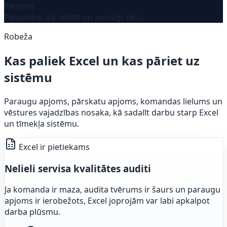
Piezīme
Paskaidro, kā vērtēt un noslēgt ciklu.
Robeža
Kas paliek Excel un kas pāriet uz
sistēmu
Paraugu apjoms, pārskatu apjoms, komandas lielums un
vēstures vajadzības nosaka, kā sadalīt darbu starp Excel
un tīmekļa sistēmu.
Excel ir pietiekams
Nelieli servisa kvalitātes auditi
Ja komanda ir maza, audita tvērums ir šaurs un paraugu
apjoms ir ierobežots, Excel joprojām var labi apkalpot
darba plūsmu.