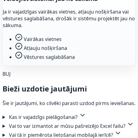
Ja ir vajadzīgas vairākas vietnes, atļauju nošķiršana vai
vēstures saglabāšana, drošāk ir sistēmu projektēt jau no
sākuma.
Vairākas vietnes
Atļauju nošķiršana
Vēstures saglabāšana
BUJ
Bieži uzdotie jautājumi
Šie ir jautājumi, ko cilvēki parasti uzdod pirms ieviešanas.
Kas ir vajadzīgs pielāgošanai?
Vai to var izmantot ar mūsu pašreizējo Excel failu?
Vai tā ir piemērota lietošanai mobilajā ierīcē?