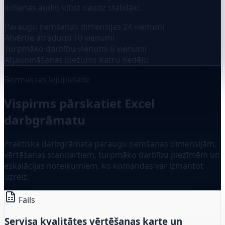
ikdienas auditi kļūst daudz stabilāki.
Paraugu ņemšanas dimensijas
24 vienumi
Atvērtie atradumi
10 vienumi
Turpmāko darbību vienumi
6 vienumi
Atjaunināšanas biežums
Katru nedēļu
Bezmaksas lejupielāde
Vispirms pārskatiet Excel
darbgrāmatu
Praktiska darbgrāmata paraugu ņemšanas dimensijām,
vērtēšanas standartiem, turpmāko darbību piezīmēm un
eskalācijas noteikumiem, ko komandas var izmantot
uzreiz.
Fails
Servisa kvalitātes vērtēšanas karte un