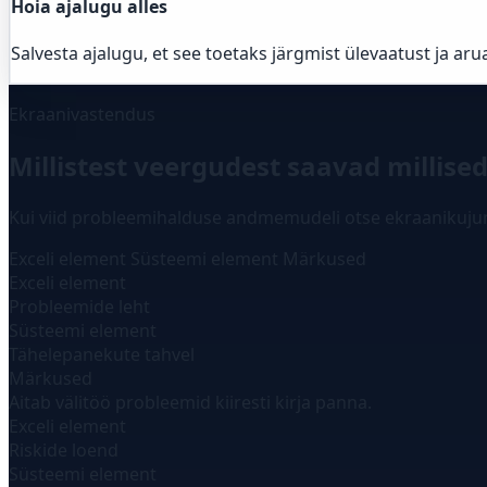
Hoia ajalugu alles
Salvesta ajalugu, et see toetaks järgmist ülevaatust ja aru
Ekraanivastendus
Millistest veergudest saavad millise
Kui viid probleemihalduse andmemudeli otse ekraanikujun
Exceli element
Süsteemi element
Märkused
Exceli element
Probleemide leht
Süsteemi element
Tähelepanekute tahvel
Märkused
Aitab välitöö probleemid kiiresti kirja panna.
Exceli element
Riskide loend
Süsteemi element