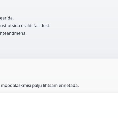
eerida.
 otsida eraldi failidest.
lähteandmena.
n möödalaskmisi palju lihtsam ennetada.