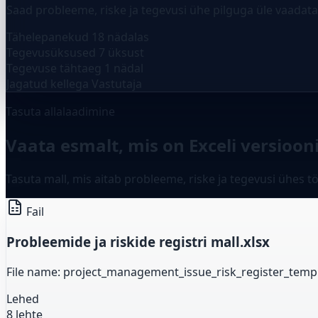
Saad probleeme, riske ja tegevusi ühe pilguga üle vaadata
Tähelepanekud
18 nädalas
Tegevusüksused
7 üksust
Tegevuse tähtaeg
1 nädal
Jagatud kellega
Vastutaja
Tasuta allalaadimine
Vaata esmalt, mis on Exceli versioon
Tasuta mall, mis aitab probleeme, riske ja tegevusi ühes t
Fail
Probleemide ja riskide registri mall.xlsx
File name: project_management_issue_risk_register_templ
Lehed
8 lehte