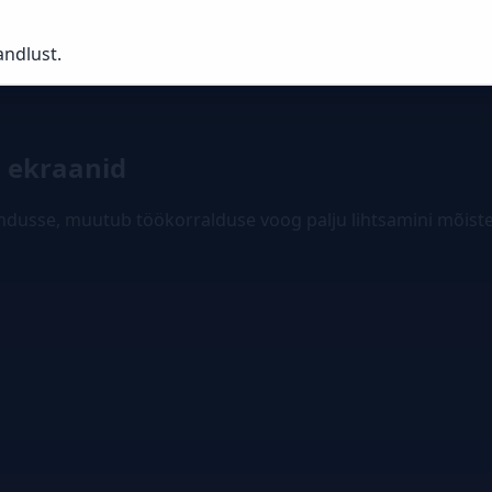
andlust.
d ekraanid
dusse, muutub töökorralduse voog palju lihtsamini mõiste