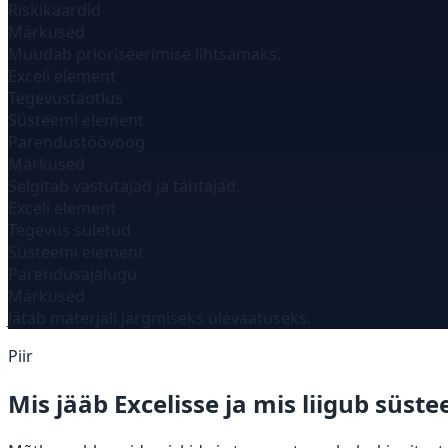
Riskikaardid
Märkused
Muudab prioriseerimise lihtsamaks.
Exceli element
Tegevustaotlus
Süsteemi element
Parendustöövoog
Märkused
Selgitab vastutajad ja tähtajad.
Exceli element
Tegevus suletud
Süsteemi element
Parendusajalugu
Märkused
Jätab materjali järgmiseks ülevaatuseks.
Piir
Mis jääb Excelisse ja mis liigub süst