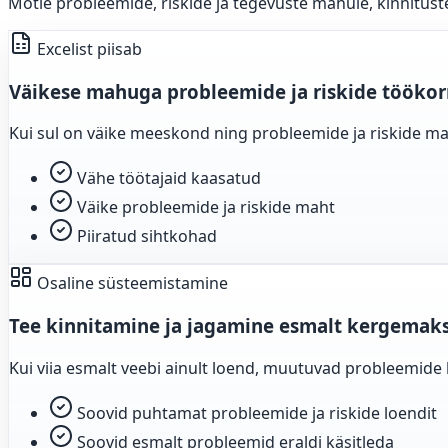
Mõtle probleemide, riskide ja tegevuste mahule, kinnituste
Excelist piisab
Väikese mahuga probleemide ja riskide töökor
Kui sul on väike meeskond ning probleemide ja riskide m
Vähe töötajaid kaasatud
Väike probleemide ja riskide maht
Piiratud sihtkohad
Osaline süsteemistamine
Tee kinnitamine ja jagamine esmalt kergemak
Kui viia esmalt veebi ainult loend, muutuvad probleemide
Soovid puhtamat probleemide ja riskide loendit
Soovid esmalt probleemid eraldi käsitleda