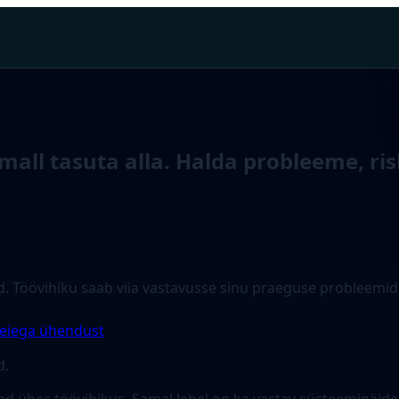
 mall tasuta alla. Halda probleeme, ri
. Töövihiku saab viia vastavusse sinu praeguse probleemide
eiega ühendust
d.
sed ühes töövihikus. Samal lehel on ka vastav süsteeminäide