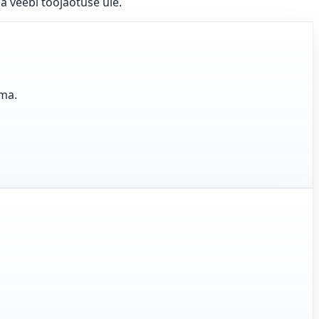
a veebi tööjaotuse üle.
ama.