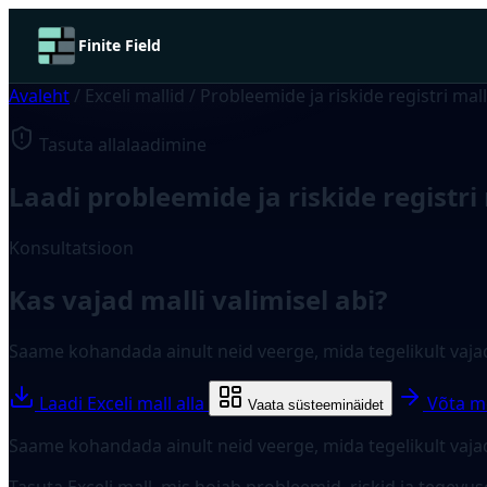
Finite Field
Avaleht
/
Exceli mallid
/
Probleemide ja riskide registri mall
Tasuta allalaadimine
Laadi probleemide ja riskide registri
Konsultatsioon
Kas vajad malli valimisel abi?
Saame kohandada ainult neid veerge, mida tegelikult vajad
Laadi Exceli mall alla
Võta m
Vaata süsteeminäidet
Saame kohandada ainult neid veerge, mida tegelikult vaja
Tasuta Exceli mall, mis hoiab probleemid, riskid ja tegevu