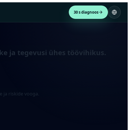
30 s diagnoos
ske ja tegevusi ühes töövihikus.
 ja riskide vooga.
.