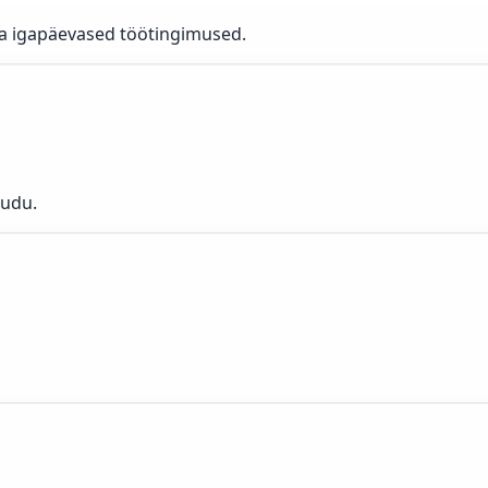
ra igapäevased töötingimused.
uudu.