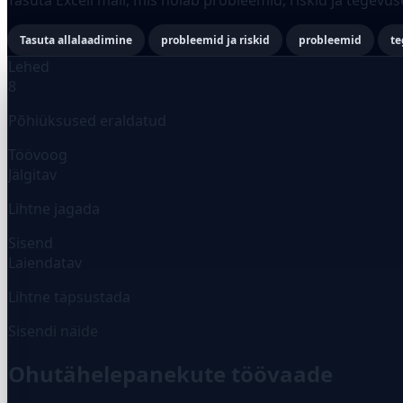
Tasuta allalaadimine
probleemid ja riskid
probleemid
te
Lehed
8
Põhiüksused eraldatud
Töövoog
Jälgitav
Lihtne jagada
Sisend
Laiendatav
Lihtne täpsustada
Sisendi näide
Ohutähelepanekute töövaade