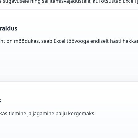
 sügavusele ning säilitamisvajadustele, kui otsustad Exceli j
raldus
aht on mõõdukas, saab Excel töövooga endiselt hästi hakk
s
 käsitlemine ja jagamine palju kergemaks.