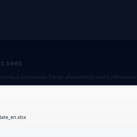
.
is sees
öövihikus korraldada. Pärast allalaadimist alusta põhieeldu
ate_en.xlsx