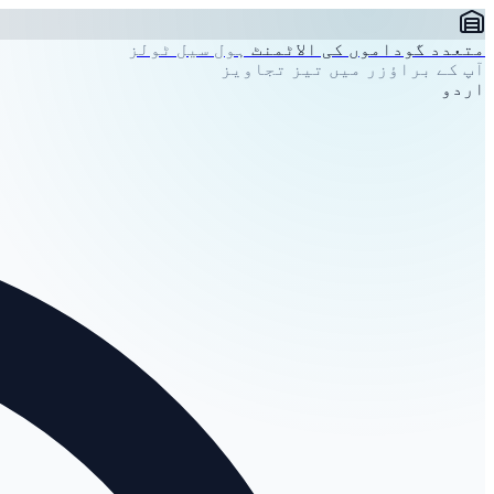
متعدد گوداموں کی الاٹمنٹ
ہول سیل ٹولز
آپ کے براؤزر میں تیز تجاویز
اردو