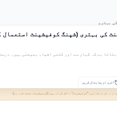
کی بہتری
ٹ کی بہتری (شپنگ کوفیشینٹ استعمال ک
آخری ان پٹ بحال کریں
وازنہ کرنے کے لیے "کوفیشینٹ" داخل کرتے ہیں (کوفیشینٹ مثبت قدر ہے)۔