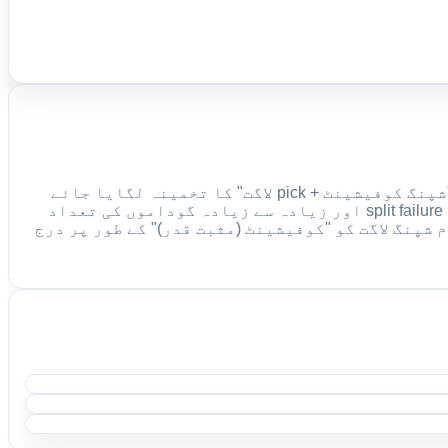
یہ ٹول سخت ریاضیاتی optimization کی بجائے، عملی استعمال کے لیے آسان تیز heuristics استعمال کرتا ہے تاکہ "شپنگ کوفیشینٹ + pick لاگت" کا تخمینہ لگایا جائے
اور ہر گودام کے لیے شپنگ مقداریں تجویز کی جائیں۔ یہ ہر SKU کو کم لاگت والے گودام میں الاٹ کرتا ہے جبکہ split failure اور زیادہ سے زیادہ گوداموں کی تعداد
پنگ لاگت کو "کوفیشینٹ (مثبت قدر)" کے طور پر درج