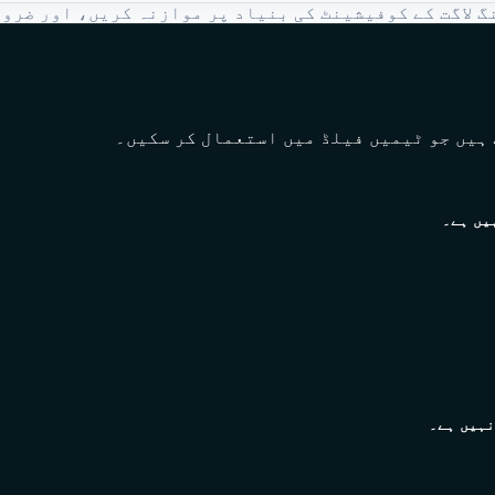
گ لاگت کے کوفیشینٹ کی بنیاد پر موازنہ کریں، اور ضرور
ہیں جو ٹیمیں فیلڈ میں استعمال کر سکیں۔
یں ہے۔
نہیں ہے۔