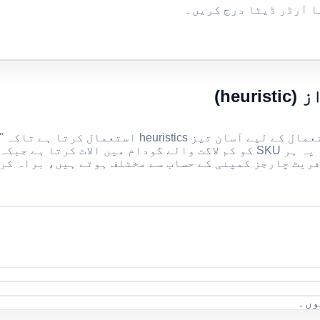
heu)
یٹ چارجز کمپنی کے حساب سے مختلف ہوتے ہیں، براہ کرم ش