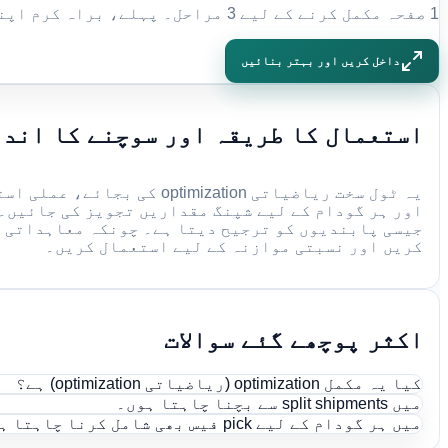
1 صفحہ مکمل کرنے کے لیے 3 مراحل۔ پہلے، براہ کرم اپنا آرڈر ڈیٹا درج کریں۔
داخل کریں اور بہتر بنائیں
استعمال کا طریقہ اور سوچنے کا انداز (ristic
جیسی پابندیوں کو ترجیح دیتا ہے۔ چونکہ معاہداتی فر
کریں اور نسبتی موازنہ کے لیے استعمال کریں۔
اکثر پوچھے گئے سوالات
کیا یہ مکمل optimization (ریاضیاتی optimization) ہے؟
میں split shipments سے بچنا چاہتا ہوں۔
میں ہر گودام کے لیے pick فیس بھی شامل کرنا چاہتا ہوں۔