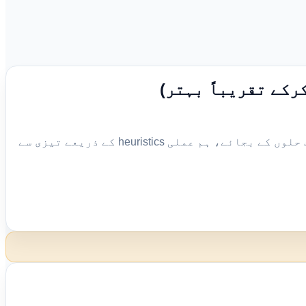
رکے تقریباً بہتر)
گودام x منزل زون x شپنگ لاگت کوفیشینٹ کے مطابق فوراً بتاتا ہے کہ کہاں سے اور کتنی اشیاء بھیجنی ہیں۔ درست حلوں کے بجائے، ہم عملی heuristics کے ذریعے تیزی سے