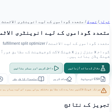
ٹولز
/
تھوک
/
متعدد گوداموں کے لیے انوینٹری الاٹمنٹ 
متعدد گوداموں کے لیے انوینٹری الاٹمن
متعدد گوداموں کے لیے الاٹمنٹ / fulfillment split optimizer
شپنگ پلان بناتے ہیں۔
مثال کے ساتھ آزمائیں
داخل کریں اور بہتر بنائیں
CSV ٹیمپلیٹ
صاف کریں
استعمال کا طریقہ
چونکہ شپنگ لاگتیں معاہدے کے مطابق مختلف ہوتی ہیں، اس لیے یہاں ہم م
تجویز کے نتائج