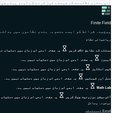
انوینٹری الاٹمنٹ کے فیصلے تیز کرنے کے لیے، پہلے شپن
Finite Field
پیچیدہ شرائط کو ایسے منصوبہ بندی نظاموں میں بدلتے 
ریاضیاتی نظام
مسئلے کے مطابق تلاش کریں
یہ صفحہ ابھی اس زبان میں دستیاب نہ
ڈیموز
یہ صفحہ ابھی اس زبان میں دستیاب نہیں ہے۔
کیس اسٹڈیز
یہ صفحہ ابھی اس زبان میں دستیاب نہیں ہے۔
عمل اور قیمتیں
یہ صفحہ ابھی اس زبان میں دستیاب نہیں ہے۔
Math Lab
یہ صفحہ ابھی اس زبان میں دستیاب نہیں ہے۔
آٹومیشن موزونیت چیک کریں
یہ صفحہ ابھی اس زبان میں دستیاب 
موجودہ وسائل
Excel ٹیمپلیٹس