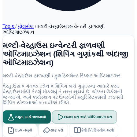
Tools
/
હોલસેલ
/
મલ્ટી-વેરહાઉસ ઇન્વેન્ટરી ફાળવણી
ઑપ્ટિમાઇઝેશન
મલ્ટી-વેરહાઉસ ઇન્વેન્ટરી ફાળવણી
ઑપ્ટિમાઇઝેશન (શિપિંગ ગુણાંકથી અંદાજી
ઑપ્ટિમાઇઝેશન)
મલ્ટી-વેરહાઉસ ફાળવણી / ફુલફિલમેન્ટ સ્પ્લિટ ઑપ્ટિમાઇઝર
વેરહાઉસ × ગંતવ્ય ઝોન × શિપિંગ ખર્ચ ગુણાંકના આધારે કયા
વેરહાઉસમાંથી કેટલું મોકલવું તે તરત સૂચવે છે. ચોક્કસ ઉકેલની
જગ્યાએ, અમે કાર્યસ્થળ પર ઉપયોગી હ્યુરિસ્ટિક્સથી ઝડપથી
શિપિંગ યોજનાઓ બનાવીએ છીએ.
નમૂના સાથે અજમાવો
દાખલ કરો અને ઑપ્ટિમાઇઝ કરો
CSV નમૂનો
સાફ કરો
કેવી રીતે ઉપયોગ કરવો