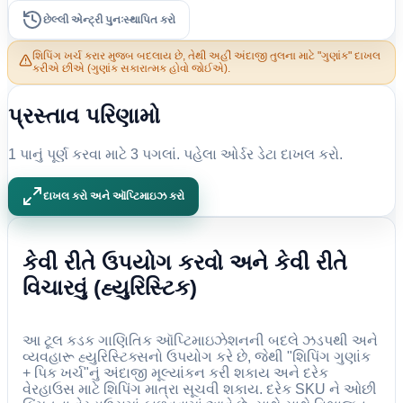
છેલ્લી એન્ટ્રી પુનઃસ્થાપિત કરો
શિપિંગ ખર્ચ કરાર મુજબ બદલાય છે, તેથી અહીં અંદાજી તુલના માટે "ગુણાંક" દાખલ
કરીએ છીએ (ગુણાંક સકારાત્મક હોવો જોઈએ).
પ્રસ્તાવ પરિણામો
1 પાનું પૂર્ણ કરવા માટે 3 પગલાં. પહેલા ઓર્ડર ડેટા દાખલ કરો.
દાખલ કરો અને ઑપ્ટિમાઇઝ કરો
કેવી રીતે ઉપયોગ કરવો અને કેવી રીતે
વિચારવું (હ્યુરિસ્ટિક)
આ ટૂલ કડક ગાણિતિક ઑપ્ટિમાઇઝેશનની બદલે ઝડપથી અને
વ્યવહારૂ હ્યુરિસ્ટિક્સનો ઉપયોગ કરે છે, જેથી "શિપિંગ ગુણાંક
+ પિક ખર્ચ"નું અંદાજી મૂલ્યાંકન કરી શકાય અને દરેક
વેરહાઉસ માટે શિપિંગ માત્રા સૂચવી શકાય. દરેક SKU ને ઓછી