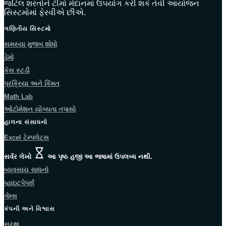
જટિલ શરતોને ટીમો મેદાનમાં ઉપયોગ કરી શકે તેવી આયોજન
સિસ્ટમોમાં ફેરવીએ છીએ.
ગણિતીય સિસ્ટમો
સમસ્યા મુજબ શોધો
ડેમો
કેસ સ્ટડી
પ્રક્રિયા અને કિંમત
Math Lab
ઓટોમેશન યોગ્યતા તપાસો
હાલના સંસાધનો
Excel ટેમ્પલેટ્સ
સર્વર લેખો
આ પૃષ્ઠ હજી આ ભાષામાં ઉપલબ્ધ નથી.
વ્યવસાય સાધનો
વ્હાઇટપેપર્સ
ગેમ્સ
કંપની અને વિશ્વાસ
સુરક્ષા