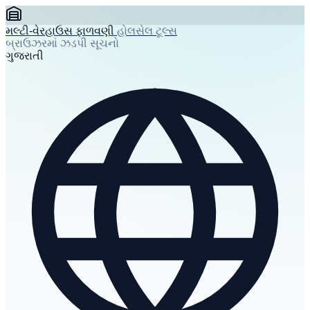
મલ્ટી-વેરહાઉસ ફાળવણી
હોલસેલ ટૂલ્સ
બ્રાઉઝરમાં ઝડપી સૂચનો
ગુજરાતી