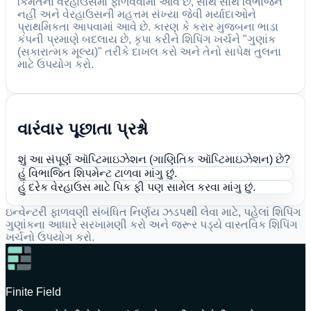
કિંમતના વેરહાઉસમાં ફાળવવામાં આવે છે, સાથે સાથે વિભાજન
નહીં અને વેરહાઉસની મહત્તમ સંખ્યા જેવી મર્યાદાઓને
પ્રાથમિકતા આપવામાં આવે છે. કારણ કે કરાર મુજબના ભાડા
કંપની પ્રમાણે બદલાય છે, કૃપા કરીને શિપિંગ ખર્ચને "ગુણાંક
(સકારાત્મક મૂલ્ય)" તરીકે દાખલ કરો અને તેનો સાપેક્ષ તુલના
માટે ઉપયોગ કરો.
વારંવાર પૂછાતા પ્રશ્નો
શું આ સંપૂર્ણ ઑપ્ટિમાઇઝેશન (ગાણિતિક ઑપ્ટિમાઇઝેશન) છે?
હું વિભાજિત શિપમેન્ટ ટાળવા માંગુ છું.
હું દરેક વેરહાઉસ માટે પિક ફી પણ સામેલ કરવા માંગુ છું.
ઇન્વેન્ટરી ફાળવણી સંબંધિત નિર્ણય ઝડપથી લેવા માટે, પહેલાં શિપિંગ
ગુણાંકના આધારે સરખામણી કરો અને જરૂર પડ્યે વાસ્તવિક શિપિંગ
ખર્ચનો ઉપયોગ કરો.
Finite Field