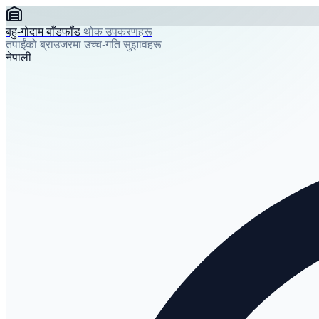
बहु-गोदाम बाँडफाँड
थोक उपकरणहरू
तपाईंको ब्राउजरमा उच्च-गति सुझावहरू
नेपाली