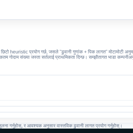
 heuristic प्रयोग गर्छ, जसले "ढुवानी गुणांक + पिक लागत" मोटामोटी अनुमान ग
गोदाम संख्या जस्ता सर्तलाई प्राथमिकता दिन्छ। सम्झौतागत भाडा कम्पनीअनुस
ुलना गर्नुहोस्, र आवश्यक अनुसार वास्तविक ढुवानी लागत प्रयोग गर्नुहोस्।