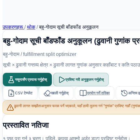
उपकरणहरू
/
थोक
/
बहु-गोदाम सूची बाँडफाँड अनुकूलन
बहु-गोदाम सूची बाँडफाँड अनुकूलन (ढुवानी गुणांक प
बहु-गोदाम / fulfillment split optimizer
सूची × ढुवानी गन्तव्य क्षेत्र × ढुवानी लागत गुणांक अनुसार कहाँबाट र कति पठाउ
नमूनासँग प्रयास गर्नुहोस्
प्रविष्ट गरी अनुकूलन गर्नुहोस्
CSV टेम्प्लेट
खाली गर्नुहोस्
प्रयोग गर्ने तरिका
अन्तिम इन
ढुवानी लागत सम्झौताअनुसार फरक पर्ने भएकाले, यहाँ हामी तुलना गर्न "गुणांक" प्रविष्ट गर्छौँ (गुण
प्रस्तावित नतिजा
१ पृष्ठ पूरा गर्न ३ चरण। पहिले, कृपया आफ्नो अर्डर डाटा प्रविष्ट गर्नुहोस्।