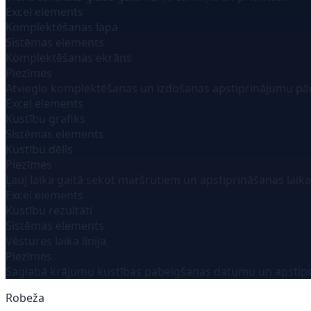
Excel elements
Komplektēšanas lapa
Sistēmas elements
Komplektēšanas ekrāns
Piezīmes
Atvieglo komplektēšanas un izdošanas apstiprinājumu pā
Excel elements
Kustību grafiks
Sistēmas elements
Kustību dēlis
Piezīmes
Ļauj laika gaitā sekot maršrutiem un apstiprināšanas laik
Excel elements
Kustību rezultāti
Sistēmas elements
Vēstures laika līnija
Piezīmes
Saglabā krājumu kustības pabeigšanas datumu un apstipr
Robeža