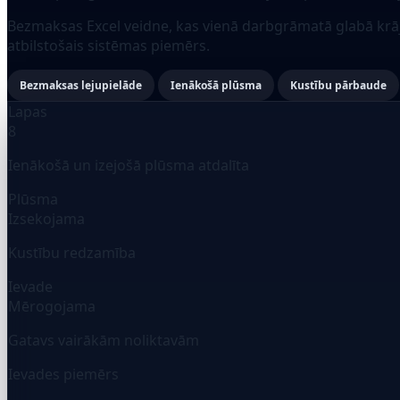
Bezmaksas Excel veidne, kas vienā darbgrāmatā glabā krāj
atbilstošais sistēmas piemērs.
Bezmaksas lejupielāde
Ienākošā plūsma
Kustību pārbaude
Lapas
8
Ienākošā un izejošā plūsma atdalīta
Plūsma
Izsekojama
Kustību redzamība
Ievade
Mērogojama
Gatavs vairākām noliktavām
Ievades piemērs