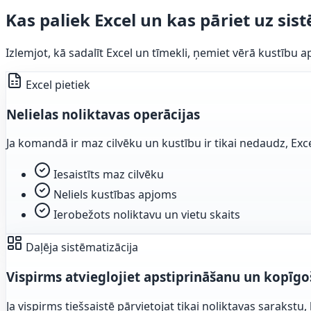
Kas paliek Excel un kas pāriet uz sis
Izlemjot, kā sadalīt Excel un tīmekli, ņemiet vērā kustību
Excel pietiek
Nelielas noliktavas operācijas
Ja komandā ir maz cilvēku un kustību ir tikai nedaudz, Exc
Iesaistīts maz cilvēku
Neliels kustības apjoms
Ierobežots noliktavu un vietu skaits
Daļēja sistēmatizācija
Vispirms atvieglojiet apstiprināšanu un kopīg
Ja vispirms tiešsaistē pārvietojat tikai noliktavas sarakst