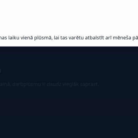
s laiku vienā plūsmā, lai tas varētu atbalstīt arī mēneša p
m
zainā, darbplūsmu ir daudz vieglāk saprast.