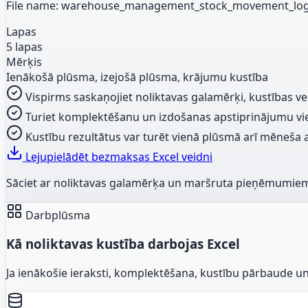
File name: warehouse_management_stock_movement_log_
Lapas
5 lapas
Mērķis
Ienākošā plūsma, izejošā plūsma, krājumu kustība
Vispirms saskaņojiet noliktavas galamērķi, kustības ve
Turiet komplektēšanu un izdošanas apstiprinājumu vi
Kustību rezultātus var turēt vienā plūsmā arī mēneša 
Lejupielādēt bezmaksas Excel veidni
Sāciet ar noliktavas galamērķa un maršruta pieņēmumie
Darbplūsma
Kā noliktavas kustība darbojas Excel
Ja ienākošie ieraksti, komplektēšana, kustību pārbaude un