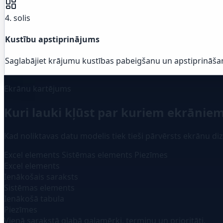
4. solis
Kustību apstiprinājums
Saglabājiet krājumu kustības pabeigšanu un apstiprināšana
Ekrānu kartējums
Kuri lauki kļūst par kuriem ekrānie
Kad noliktavas datu modelis tiek tieši pārvērsts ekrānu di
Excel elements
Sistēmas elements
Piezīmes
Excel elements
Ienākošais saraksts
Sistēmas elements
Ienākošā tabula
Piezīmes
Vienā sarakstā glabā galamērķi, termiņu un prioritāti.