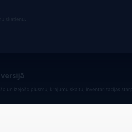
nu skatienu.
 versijā
 un izejošo plūsmu, krājumu skaitu, inventarizācijas starpī