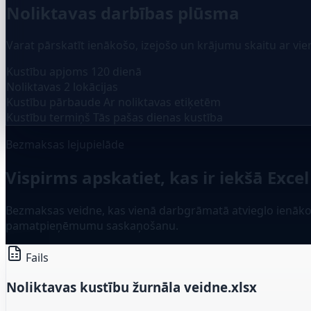
Noliktavas darbības plūsma
Varat pārskatīt ienākošo, izejošo un krājumu skaitu ar vie
Kustību apjoms
120 dienā
Noliktavas
2 lokācijas
Kustību pārbaude
Ar noliktavas etiķetēm
Kustību termiņš
Tās pašas dienas kustība
Bezmaksas lejupielāde
Vispirms apskatiet, kas ir iekšā Excel
Bezmaksas veidne, kas vienā darbgrāmatā atvieglo ienākošo
pamatpieņēmumu saskaņošanu.
Fails
Noliktavas kustību žurnāla veidne.xlsx