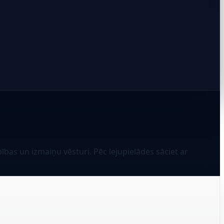
bas un izmaiņu vēsturi. Pēc lejupielādes sāciet ar