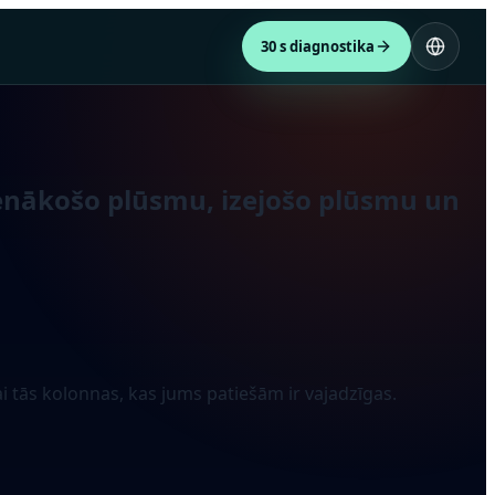
30 s diagnostika
 ienākošo plūsmu, izejošo plūsmu un
ai tās kolonnas, kas jums patiešām ir vajadzīgas.