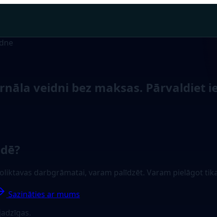
idne
urnāla veidni bez maksas. Pārvaldiet
idē?
 noliktavas darbgrāmatai, varam palīdzēt. Varam pielāgot tik
Sazināties ar mums
jadzīgas.