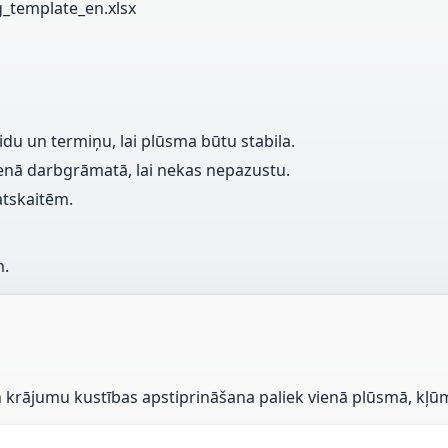
template_en.xlsx
idu un termiņu, lai plūsma būtu stabila.
enā darbgrāmatā, lai nekas nepazustu.
atskaitēm.
m.
 krājumu kustības apstiprināšana paliek vienā plūsmā, kļūm