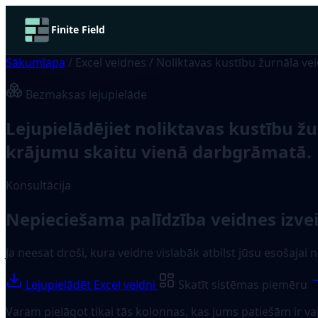
Finite Field
Sākumlapa
/
Excel veidnes
/
Noliktavas kustību žurnāla ve
Bezmaksas lejupielāde
Lejupielādējiet noliktavas kustību ž
krājumu skaitu vienā darbgrāmatā.
Konsultācija
Nepieciešama palīdzība veidnes izve
Ja neesat droši, kura veidne vislabāk atbilst jūsu esošajai
Lejupielādēt Excel veidni
Skatīt sistēmas piemēru
Varam pielāgot tikai tās kolonnas, kas jums patiešām ir va