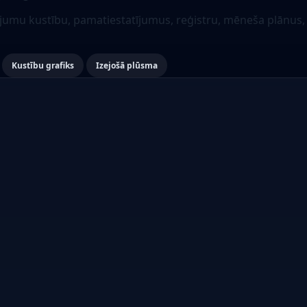
umu kustību, pamatiestatījumus, reģistru, mēneša plānus, n
Kustību grafiks
Izejošā plūsma