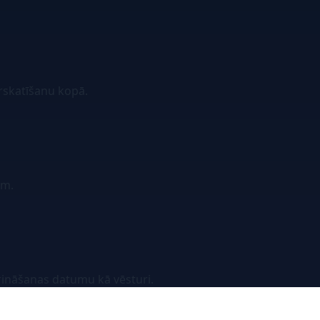
rskatīšanu kopā.
am.
ināšanas datumu kā vēsturi.