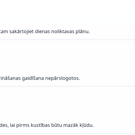
am sakārtojiet dienas noliktavas plānu.
prināšanas gaidīšana nepārslogotos.
es, lai pirms kustības būtu mazāk kļūdu.