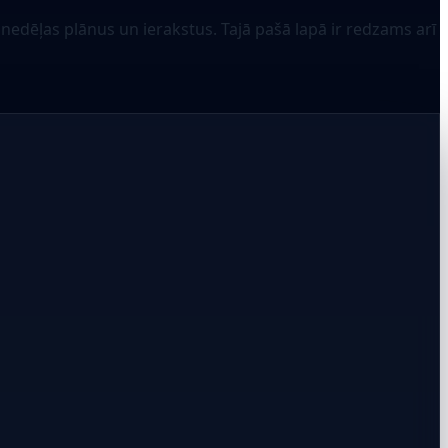
edēļas plānus un ierakstus. Tajā pašā lapā ir redzams arī