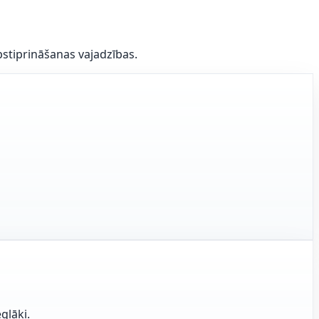
pstiprināšanas vajadzības.
glāki.