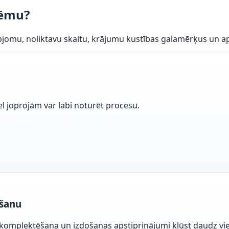
tēmu?
 apjomu, noliktavu skaitu, krājumu kustības galamērķus un a
el joprojām var labi noturēt procesu.
ošanu
u, komplektēšana un izdošanas apstiprinājumi kļūst daudz vie