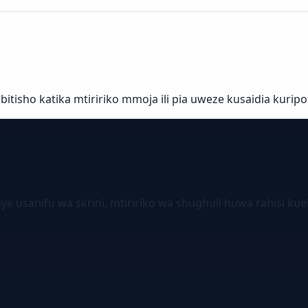
isho katika mtiririko mmoja ili pia uweze kusaidia kuripot
 usanifu wa skrini, mtiririko wa shughuli huwa rahisi kuel