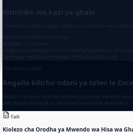
Mtiririko wa kazi ya ghala
Unaweza kupitia kuingia, kutoka, na mtiririko wa hesabu 
Kiasi cha mwendo
120 entries
Maghala
2 locations
Ukaguzi wa mwendo
Summarized by warehouse and loca
Tarehe ya mwisho ya mwendo
Posted records only
Pakua bila malipo
Angalia kilicho ndani ya toleo la Ex
Kiolezo cha bure kinachorahisisha kupanga mwendo wa kui
kazi. Baada ya kupakua, anza kwa kuoanisha dhana kuu.
Faili
Kiolezo cha Orodha ya Mwendo wa Hisa wa Gha