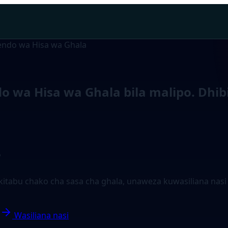
endo wa Hisa wa Ghala
wa Hisa wa Ghala bila malipo. Dhibi
?
na kitabu chako cha sasa cha ghala, unaweza kuwasiliana 
Wasiliana nasi