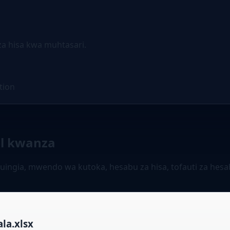
za hisa kwa muhtasari.
tion
cel kwanza
ngia, mwendo wa kutoka, hesabu za hisa, tofauti za hesabu
la.xlsx