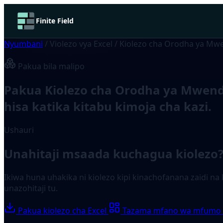
Finite Field
Nyumbani
/
Violezo vya Excel
/
Kiolezo cha Orodha ya Mw
Pakua bila malipo
Pakua Kiolezo cha Orodha ya Mwendo 
hisa katika kitabu kimoja cha kazi.
Ushauri
Unahitaji msaada kuchagua kiolezo
Ikiwa huna uhakika ni kiolezo kipi kinachofanana zaidi 
unazohitaji tu.
Pakua kiolezo cha Excel
Tazama mfano wa mfumo