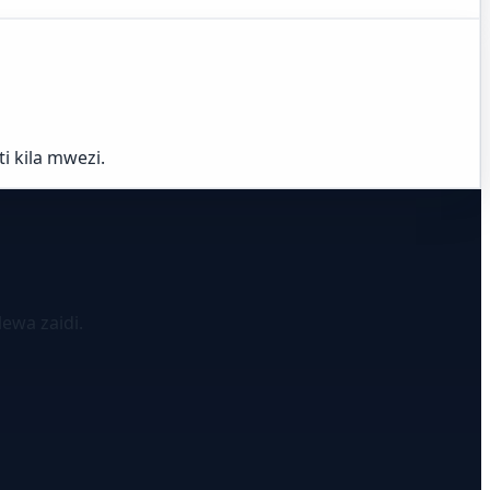
i kila mwezi.
ewa zaidi.