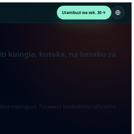
Utambuzi wa sek. 30
ti kuingia, kutoka, na hesabu za
nasi kwa mwongozo. Tunaweza kurekebisha safu wima