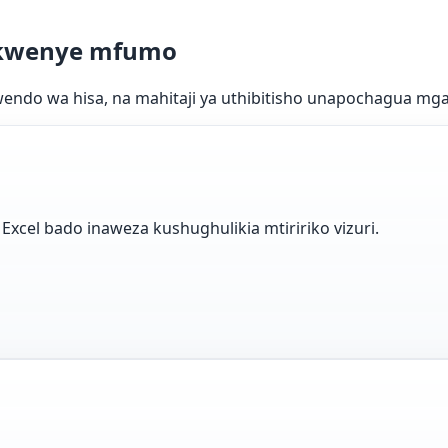
ia kwenye mfumo
wendo wa hisa, na mahitaji ya uthibitisho unapochagua mga
xcel bado inaweza kushughulikia mtiririko vizuri.