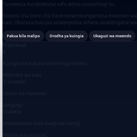
Tunaweza kurekebisha safu wima unazohitaji tu.
Kiolezo cha bure cha Excel kinachounganisha mwendo wa his
kazi. Ukurasa huu pia unaonyesha mfano unaolingana w
Pakua bila malipo
Orodha ya kuingia
Ukaguzi wa mwendo
Majedwali
8
Kuingia na kutoka vimetenganishwa
Mtiririko wa kazi
Traceable
Uwazi wa mwendo
Uingizaji
Scalable
Imeandaliwa kwa maghala mengi
Mfano wa uingizaji