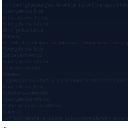
Huhifadhi ghala lengwa, tarehe ya mwisho, na kipaumbel
Kipengele cha Excel
Karatasi ya kuchukua
Kipengele cha mfumo
Skrini ya kuchukua
Maelezo
Hurahisisha kukagua kuchukua na uthibitisho wa kutoka 
Kipengele cha Excel
Ratiba ya mwendo
Kipengele cha mfumo
Ubao wa mwendo
Maelezo
Hukuwezesha kufuatilia njia na muda wa uthibitisho kwa
Kipengele cha Excel
Matokeo ya mwendo
Kipengele cha mfumo
Mstari wa muda wa historia
Maelezo
Huhifadhi tarehe ya kukamilika kwa mwendo wa hisa na tar