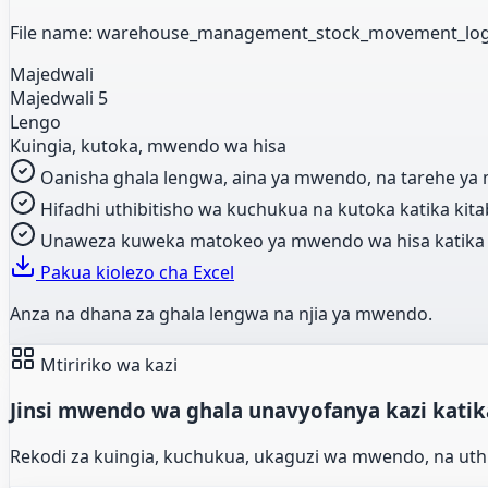
File name: warehouse_management_stock_movement_log_
Majedwali
Majedwali 5
Lengo
Kuingia, kutoka, mwendo wa hisa
Oanisha ghala lengwa, aina ya mwendo, na tarehe ya m
Hifadhi uthibitisho wa kuchukua na kutoka katika kitabu
Unaweza kuweka matokeo ya mwendo wa hisa katika mt
Pakua kiolezo cha Excel
Anza na dhana za ghala lengwa na njia ya mwendo.
Mtiririko wa kazi
Jinsi mwendo wa ghala unavyofanya kazi katik
Rekodi za kuingia, kuchukua, ukaguzi wa mwendo, na uthi