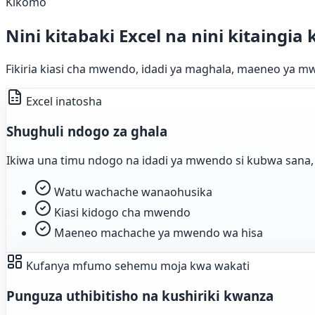
Kikomo
Nini kitabaki Excel na nini kitaing
Fikiria kiasi cha mwendo, idadi ya maghala, maeneo ya m
Excel inatosha
Shughuli ndogo za ghala
Ikiwa una timu ndogo na idadi ya mwendo si kubwa sana, E
Watu wachache wanaohusika
Kiasi kidogo cha mwendo
Maeneo machache ya mwendo wa hisa
Kufanya mfumo sehemu moja kwa wakati
Punguza uthibitisho na kushiriki kwanza