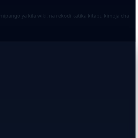
ipango ya kila wiki, na rekodi katika kitabu kimoja cha