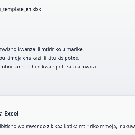
template_en.xlsx
wisho kwanza ili mtiririko uimarike.
 kimoja cha kazi ili kitu kisipotee.
iririko huo huo kwa ripoti za kila mwezi.
a Excel
bitisho wa mwendo zikikaa katika mtiririko mmoja, inakuwa