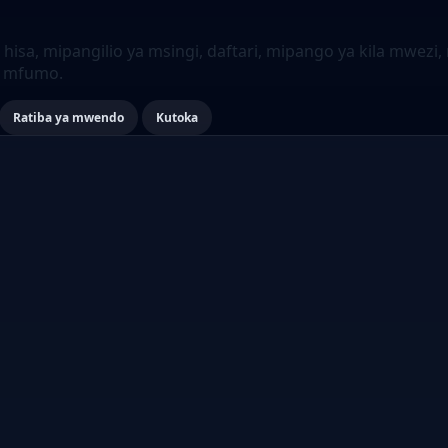
a, mipangilio ya msingi, daftari, mipango ya kila mwezi, m
a mfumo.
Ratiba ya mwendo
Kutoka