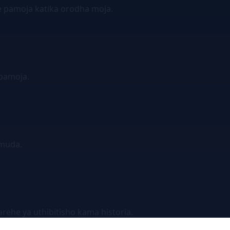
e pamoja katika orodha moja.
pamoja.
 muda.
ehe ya uthibitisho kama historia.