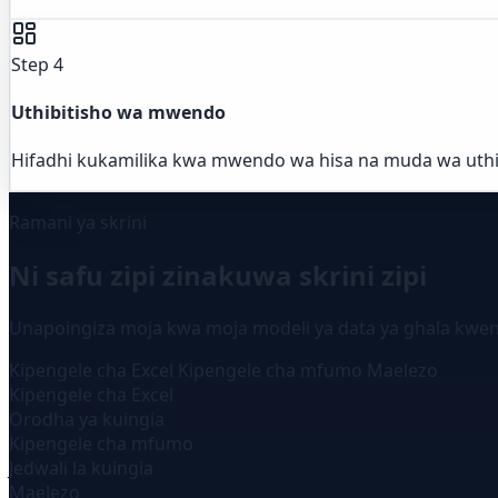
Step 4
Uthibitisho wa mwendo
Hifadhi kukamilika kwa mwendo wa hisa na muda wa uthibit
Ramani ya skrini
Ni safu zipi zinakuwa skrini zipi
Unapoingiza moja kwa moja modeli ya data ya ghala kwenye
Kipengele cha Excel
Kipengele cha mfumo
Maelezo
Kipengele cha Excel
Orodha ya kuingia
Kipengele cha mfumo
Jedwali la kuingia
Maelezo