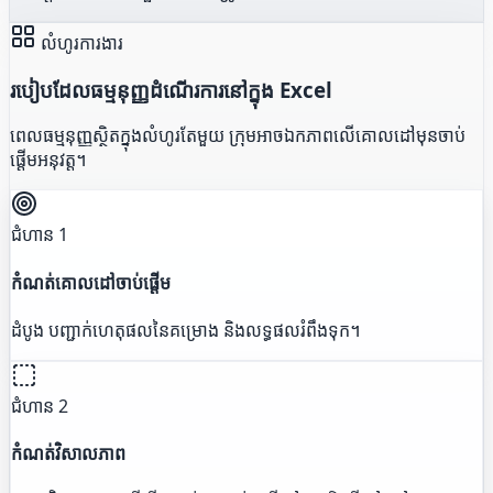
លំហូរការងារ
របៀបដែលធម្មនុញ្ញដំណើរការនៅក្នុង Excel
ពេលធម្មនុញ្ញស្ថិតក្នុងលំហូរតែមួយ ក្រុមអាចឯកភាពលើគោលដៅមុនចាប់
ផ្តើមអនុវត្ត។
ជំហាន 1
កំណត់គោលដៅចាប់ផ្តើម
ដំបូង បញ្ជាក់ហេតុផលនៃគម្រោង និងលទ្ធផលរំពឹងទុក។
ជំហាន 2
កំណត់វិសាលភាព