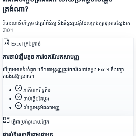
ត្រង់ណា?
ពិចារណាទំហំក្រុម ជម្រៅពិនិត្យ និងចំនួនប្រវត្តិដែលត្រូវរក្សាឱ្យអាចស្វែងរក
បាន។
Excel គ្រប់គ្រាន់
ការចាប់ផ្តើមតូច ការចែករំលែកសាមញ្ញ
បើក្រុមមានទំហំតូច ហើយធម្មនុញ្ញត្រូវចែករំលែកតែម្តង Excel នឹងរក្សា
ការងារឱ្យស្រាល។
ភាគីពាក់ព័ន្ធតិច
ចាប់ផ្តើមតែម្តង
លំហូរអនុម័តសាមញ្ញ
ធ្វើជាប្រព័ន្ធដោយផ្នែក
ផ្លាស់ទីសេចក្តីព្រាងជាមុន