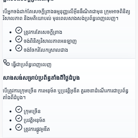
បើអ្នកចង់ដាក់តែសេចក្តីព្រាងធម្មនុញ្ញលើអ៊ីនធឺណិតជាមុន ក្រុមអាចពិនិត្យ
វិសាលភាព និងមតិយោបល់ មុនពេលសាងសង់ប្រព័ន្ធពេញលេញ។
ត្រូវការតែសេចក្តីព្រាង
ចង់ពិនិត្យវិសាលភាពអនឡាញ
ចង់ចែករំលែកស្រាលជាង
ធ្វើជាប្រព័ន្ធពេញលេញ
សាងសង់សម្រាប់ប្រព័ន្ធតាំងពីថ្ងៃដំបូង
បើត្រូវការក្រុមច្រើន ការអនុម័ត ឬប្រវត្តិអូឌីត គួររចនាដំណើរការជាប្រព័ន្ធ
តាំងពីដំបូង។
ក្រុមច្រើន
ប្រវត្តិអនុម័ត
ត្រូវការផ្លូវអូឌីត