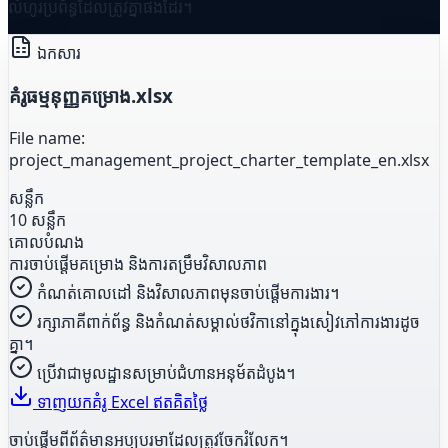
លំហូរប្រព័ន្ធដែលត្រូវគ្នាផងដែរ។
ឯកសារ
គំរូធម្មនុញ្ញគម្រោង.xlsx
File name:
project_management_project_charter_template_en.xlsx
សន្លឹក
10 សន្លឹក
គោលបំណង
ការចាប់ផ្តើមគម្រោង និងការតម្រឹមវិសាលភាព
កំណត់គោលដៅ និងវិសាលភាពមុនចាប់ផ្តើមការងារ។
រក្សាភាគីពាក់ព័ន្ធ និងកំណត់សម្គាល់ថវិកានៅក្នុងសៀវភៅការងារដូច
គ្នា។
ប្រើវាជាមូលដ្ឋានសម្រាប់ជំហានអនុម័តដំបូង។
ទាញយកគំរូ Excel ឥតគិតថ្លៃ
ចាប់ផ្តើមពីព័ត៌មានអប្បបរមាដែលត្រូវចែករំលែក។