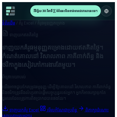
វិនិច្ឆ័យ 30 វិនាទី
ទំព័រនេះមិនទាន់មានជាភាសានេះទេ។
ទំព័រដើម
/
គំរូ Excel
/
គំរូធម្មនុញ្ញគម្រោង
ទាញយកឥតគិតថ្លៃ
ទាញយកគំរូធម្មនុញ្ញគម្រោងដោយឥតគិតថ្លៃ។
កំណត់គោលដៅ វិសាលភាព ភាគីពាក់ព័ន្ធ និង
ថវិកាក្នុងសៀវភៅការងារតែមួយ។
ពិគ្រោះយោបល់
យើងអាចជួយកែតម្រូវធម្មនុញ្ញ ដើម្បីឱ្យគោលដៅ វិសាលភាព ភាគីពាក់ព័ន្ធ
និងថវិកាត្រូវនឹងលំហូរចាប់ផ្តើមបច្ចុប្បន្នរបស់អ្នក។ អ្នកក៏អាចរក្សាទុកតែ
ជួរឈរដែលត្រូវការពិតប្រាកដបានផងដែរ។
ទាញយកគំរូ Excel
មើលកំណែជាប្រព័ន្ធ
ពិភាក្សាដំណោះ
ស្រាយតាមតម្រូវការ