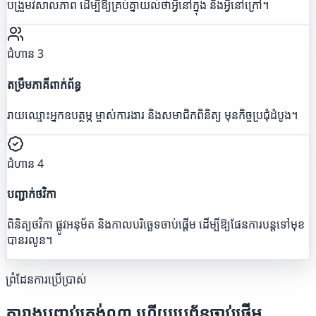
បង្រួមវិសាលភាព ដើម្បីឱ្យគ្រប់គ្នាយល់ថាអ្វីនៅក្នុង និងអ្វីនៅក្រៅ។
ជំហាន 3
តម្រឹមភាគីពាក់ព័ន្ធ
រាយឈ្មោះអ្នកឧបត្ថម្ភ ម្ចាស់ការងារ និងសមាជិកពិនិត្យ មុនកិច្ចប្រជុំដំបូង។
ជំហាន 4
បញ្ជាក់ថវិកា
ពិនិត្យថវិកា ផ្លូវអនុម័ត និងកាលបរិច្ឆេទចាប់ផ្តើម ដើម្បីឱ្យផែនការបន្តទៅមុខ
បានរលូន។
ព្រំដែនការប្រើប្រាស់
តារាងបញ្ចប់ត្រង់ណា ហើយប្រព័ន្ធចាប់ផ្តើម