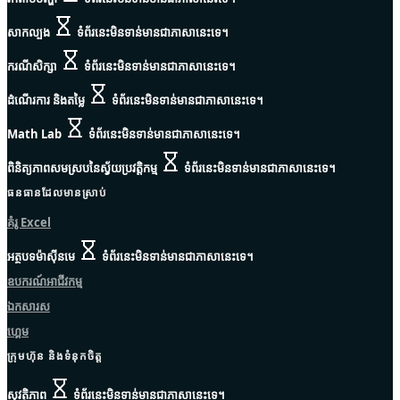
សាកល្បង
ទំព័រនេះមិនទាន់មានជាភាសានេះទេ។
ករណីសិក្សា
ទំព័រនេះមិនទាន់មានជាភាសានេះទេ។
ដំណើរការ និងតម្លៃ
ទំព័រនេះមិនទាន់មានជាភាសានេះទេ។
Math Lab
ទំព័រនេះមិនទាន់មានជាភាសានេះទេ។
ពិនិត្យភាពសមស្របនៃស្វ័យប្រវត្តិកម្ម
ទំព័រនេះមិនទាន់មានជាភាសានេះទេ។
ធនធានដែលមានស្រាប់
គំរូ Excel
អត្ថបទម៉ាស៊ីនមេ
ទំព័រនេះមិនទាន់មានជាភាសានេះទេ។
ឧបករណ៍អាជីវកម្ម
ឯកសារស
ហ្គេម
ក្រុមហ៊ុន និងទំនុកចិត្ត
សុវត្ថិភាព
ទំព័រនេះមិនទាន់មានជាភាសានេះទេ។