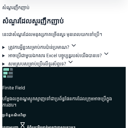
សំណួរញឹកញាប់
សំណួរដែលសួរញឹកញាប់
នេះជាសំណួរដែលមនុស្សភាគច្រើនសួរ មុនពេលយកទៅប្រើ។
ត្រូវការអ្វីខ្លះសម្រាប់ការប៉ាន់ប្រមាណ?
អាចប្រើជាមួយឯកសារ Excel បច្ចុប្បន្នរបស់យើងបានទេ?
សមស្របសម្រាប់ប្រើលើទូរស័ព្ទទេ?
Finite Field
បម្លែងលក្ខខណ្ឌស្មុគស្មាញទៅជាប្រព័ន្ធផែនការដែលក្រុមអាចប្រើក្នុង
ការងារ។
ប្រព័ន្ធគណិតវិទ្យា
រកតាមបញ្ហា
ទំព័រនេះមិនទាន់មានជាភាសានេះទេ។