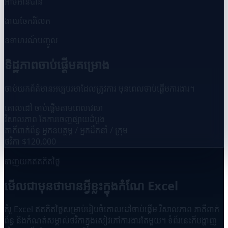
អាចអានបាន
ងាយចែករំលែក
ឧទាហរណ៍បញ្ចូល
ទិដ្ឋភាពចាប់ផ្តើមគម្រោង
ចាប់យកព័ត៌មានអប្បបរមាដែលត្រូវការ មុនពេលចាប់ផ្តើមការងារ។
គោលដៅ
ចាប់ផ្តើមតាមពេលវេលា
វិសាលភាព
តែការចេញផ្សាយដំបូង
ភាគីពាក់ព័ន្ធ
អ្នកឧបត្ថម្ភ / អ្នកដឹកនាំ / ក្រុម
ថវិកា
$120,000
ទាញយកឥតគិតថ្លៃ
មើលជាមុនថាមានអ្វីខ្លះក្នុងកំណែ Excel
គំរូ Excel ឥតគិតថ្លៃសម្រាប់រៀបចំគោលដៅចាប់ផ្តើម វិសាលភាព ភាគីពាក់
ព័ន្ធ និងកំណត់សម្គាល់ថវិកាក្នុងសៀវភៅការងារតែមួយ។ ទំព័រនេះក៏បង្ហាញ