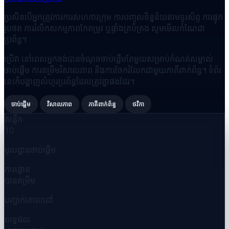
ប្រសិនបើអ្នកត្រូវការការសហការក្រុម ការបញ្ចូលទិន្នន័យតាមទូរស័ព្ទ ការផ្ទុក
រូបថត ការរំលឹកសកម្មភាពកែតម្រូវ ឬផ្ទាំងគ្រប់គ្រង សូមមើលកំណែជា
ប្រព័ន្ធ។
ប្រើវា នៅពេលអ្នកចង់បានចំណុចចាប់ផ្តើមតែមួយសម្រាប់កំណត់សម្គាល់
ចាប់ផ្តើម ការតម្រឹមវិសាលភាព និងការចែករំលែកជាមួយភាគីពាក់ព័ន្ធ។ ទំព័រ
នេះក៏បង្ហាញលំហូរប្រព័ន្ធដែលត្រូវគ្នាផងដែរ។
ចាប់ផ្តើម
វិសាលភាព
ភាគីពាក់ព័ន្ធ
ថវិកា
សន្លឹក
10
មូលដ្ឋានចាប់ផ្តើម
ការផ្តោត
បានតម្រឹម
បញ្ជាក់គោលដៅ
លទ្ធផល