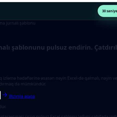
30 saniy
lma jurnalı şablonu
rnalı şablonunu pulsuz endirin. Çatdırı
zlıq izləmə hədəflərinə əsasən nəyin Excel-də qalmalı, nəy
laşdırmaq da mümkündür.
Bizimlə əlaqə
dür.
ma idarəetməsi üçün pulsuz Excel şablonu.\nEyni səhifədə uy