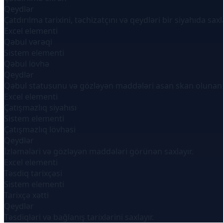
Qeydlər
Çatdırılma tarixini, təchizatçını və qeydləri bir siyahıda saxla
Excel elementi
Qəbul vərəqi
Sistem elementi
Qəbul lövhə
Qeydlər
Qəbul statusunu və gözləyən maddələri asan skan olunan 
Excel elementi
Çatışmazlıq siyahısı
Sistem elementi
Çatışmazlıq lövhəsi
Qeydlər
İzləmələri və gözləyən maddələri görünən saxlayır.
Excel elementi
Təsdiq tarixçəsi
Sistem elementi
Tarixçə xətti
Qeydlər
Təsdiqləri və bağlanış tarixlərini saxlayır.