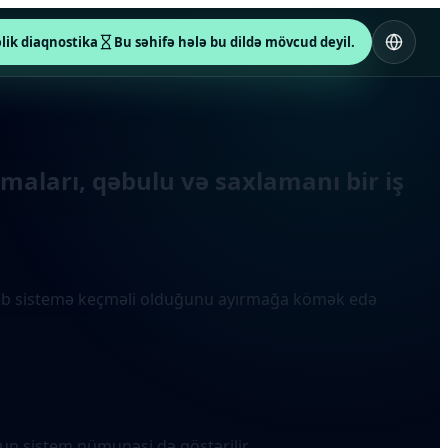
əlik diaqnostika
Bu səhifə hələ bu dildə mövcud deyil.
lmaları, qəbulu və saxlamanı bir iş
in veb sistemə keçməli olduğunu ayırmağa kömək edə
ğun sistem nümunəsi də göstərilir.