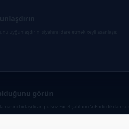
ğunlaşdırın
unu uyğunlaşdırın; siyahını idarə etmək xeyli asanlaşır.
ə olduğunu görün
 izləməsini birləşdirən pulsuz Excel şablonu.\nEndirdikdən 