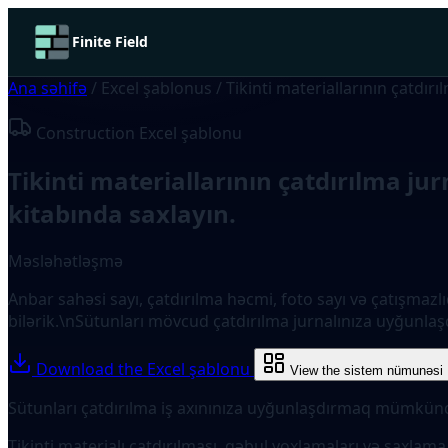
Finite Field
Ana səhifə
/
Excel şablonus
/
Tikinti materiallarının çatdırı
Construction Excel şablonu
Tikinti materiallarının çatdırılma ju
kitabında saxlayın.
Məsləhətləşmə
Anbar sahəsi sayı, çatdırılma həcmi, foto sayı və çatışma
bilərik.\nSütunları mövcud çatdırılma jurnalınıza uyğun
Download the Excel şablonu
View the sistem nümunəsi
Sütunları çatdırılma iş axınınıza uyğunlaşdırmaq mümkün
Tikinti materialı çatdırılması, qəbul yoxlamaları və saxla