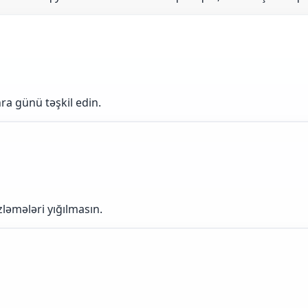
ra günü təşkil edin.
zləmələri yığılmasın.