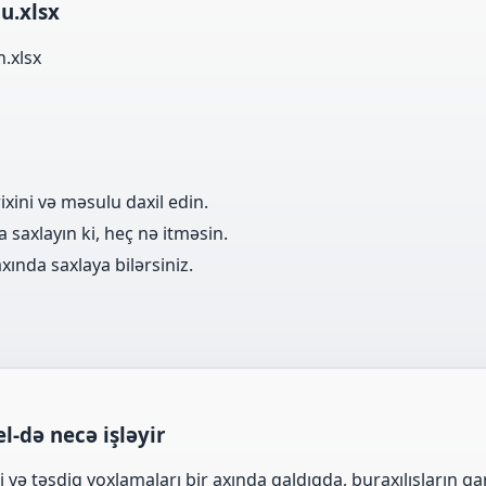
nu.xlsx
.xlsx
xini və məsulu daxil edin.
a saxlayın ki, heç nə itməsin.
xında saxlaya bilərsiniz.
el-də necə işləyir
 və təsdiq yoxlamaları bir axında qaldıqda, buraxılışların qar