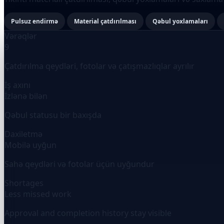
Pulsuz endirmə
Material çatdırılması
Qəbul yoxlamaları
Vərəqlər
9
Çatdırılma qeydləri, fotolar və çatışmazlıqlar ayrılır
İş axını
İzlənə bilən
Qəbul statusu bir baxışda
Daxiletmə
Mobilə uyğun
Sahə qeydləri və fotolar üçün uyğundur
Shortages
Less missed work
Approval and completion history stay visible