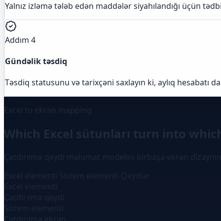
Yalnız izləmə tələb edən maddələr siyahılandığı üçün tədbir 
Addım 4
Gündəlik təsdiq
Təsdiq statusunu və tarixçəni saxlayın ki, aylıq hesabatı da
Excel to ekran mapping
Which Excel sütunları turn into whic
Çatdırılma qeydi məlumat modelini birbaşa ekran dizaynına
Excel elementi
Sistem elementi
Qeydlər
Excel elementi
Çatdırılma qeydi
Sistem elementi
Çatdırılma ekran