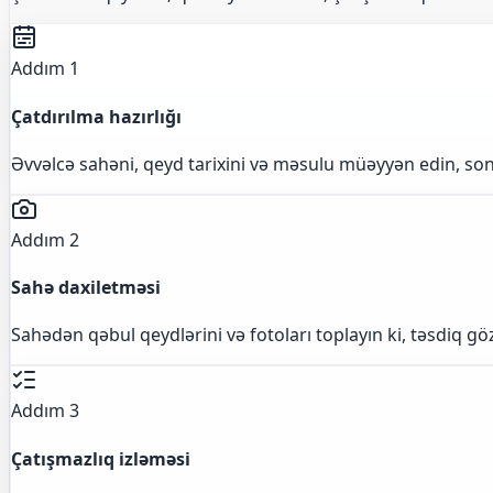
Addım 1
Çatdırılma hazırlığı
Əvvəlcə sahəni, qeyd tarixini və məsulu müəyyən edin, son
Addım 2
Sahə daxiletməsi
Sahədən qəbul qeydlərini və fotoları toplayın ki, təsdiq gö
Addım 3
Çatışmazlıq izləməsi