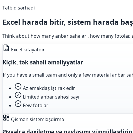
Tətbiq sərhədi
Excel harada bitir, sistem harada baş
Think about how many anbar sahələri, how many fotolar, 
Excel kifayətdir
Kiçik, tək sahəli əməliyyatlar
If you have a small team and only a few material anbar sahə
Az əməkdaş iştirak edir
Limited anbar sahəsi sayı
Few fotolar
Qismən sistemləşdirmə
Əvvəlcə daxiletmə və paylaşımı yüngülləşdirin