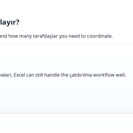
layır?
and how many tərəfdaşlar you need to coordinate.
ləri, Excel can still handle the çatdırılma workflow well.