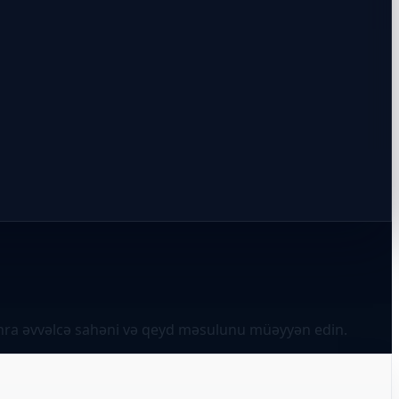
sonra əvvəlcə sahəni və qeyd məsulunu müəyyən edin.