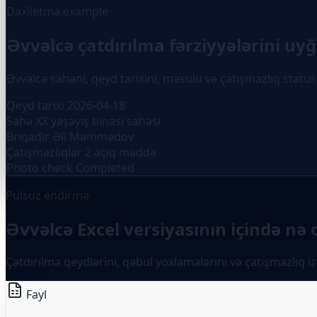
Daxiletmə example
Əvvəlcə çatdırılma fərziyyələrini uy
Əvvəlcə sahəni, qeyd tarixini, məsulu və çatışmazlıq status
Qeyd tarixi
2026-04-18
Sahə
XX yaşayış binası sahəsi
Briqadir
Əli Məmmədov
Çatışmazlıqlar
2 açıq maddə
Photo check
Completed
Pulsuz endirmə
Əvvəlcə Excel versiyasının içində n
Çatdırılma qeydlərini, qəbul yoxlamalarını və çatışmazlıq
Fayl