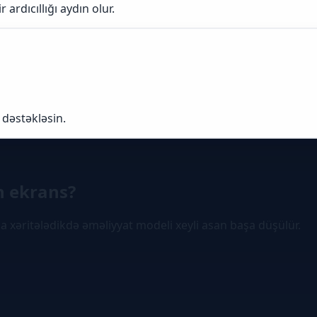
ardıcıllığı aydın olur.
 dəstəkləsin.
h ekrans?
 xəritələdikdə əməliyyat modeli xeyli asan başa düşülür.