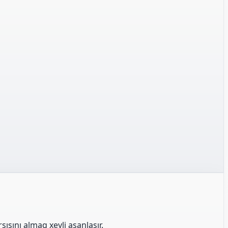
şısını almaq xeyli asanlaşır.