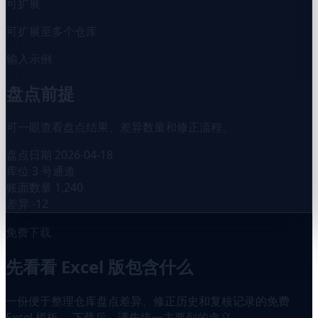
可扩展
可扩展至多个仓库
输入示例
盘点前提
可一眼查看盘点结果、差异数量和修正流程。
盘点日期
2026-04-18
库位
3 号通道
账面数量
1,240
差异
-12
免费下载
先看看 Excel 版包含什么
一份便于整理仓库盘点差异、修正历史和复核记录的免费
Excel 模板。 下载后，请先统一主要列的含义。