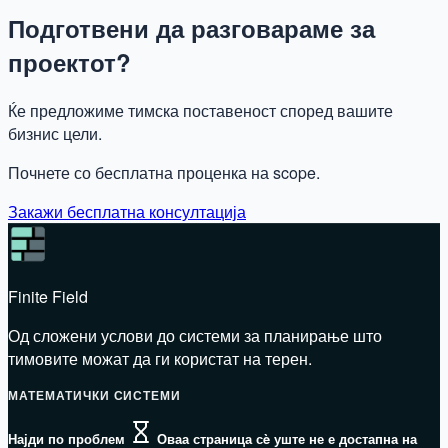
Подготвени да разговараме за
проектот?
Ќе предложиме тимска поставеност според вашите
бизнис цели.
Почнете со бесплатна проценка на scope.
Закажи бесплатна консултација
Finite Field
Од сложени услови до системи за планирање што
тимовите можат да ги користат на терен.
МАТЕМАТИЧКИ СИСТЕМИ
Најди по проблем
Оваа страница сè уште не е достапна на