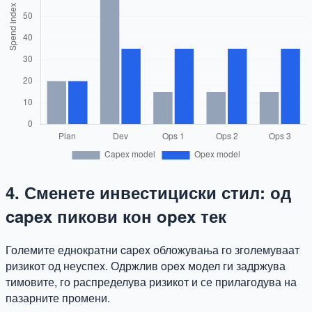
4. Сменете инвестициски стил: од
capex пикови кон opex тек
Големите еднократни capex обложувања го зголемуваат
ризикот од неуспех. Одржлив opex модел ги задржува
тимовите, го распределува ризикот и се прилагодува на
пазарните промени.