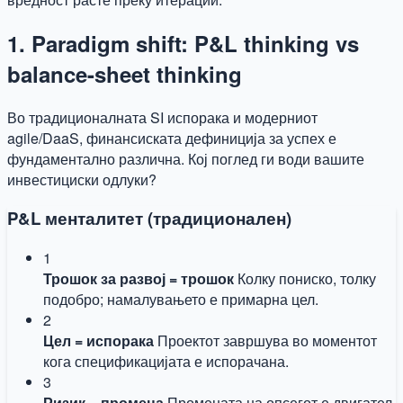
1. Paradigm shift: P&L thinking vs
balance-sheet thinking
Во традиционалната SI испорака и модерниот
agile/DaaS, финансиската дефиниција за успех е
фундаментално различна. Кој поглед ги води вашите
инвестициски одлуки?
P&L менталитет (традиционален)
1
Трошок за развој = трошок
Колку пониско, толку
подобро; намалувањето е примарна цел.
2
Цел = испорака
Проектот завршува во моментот
кога спецификацијата е испорачана.
3
Ризик = промена
Промената на опсегот е двигател