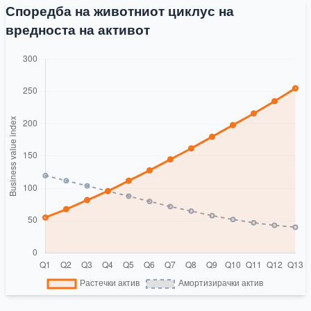
Споредба на животниот циклус на
вредноста на активот