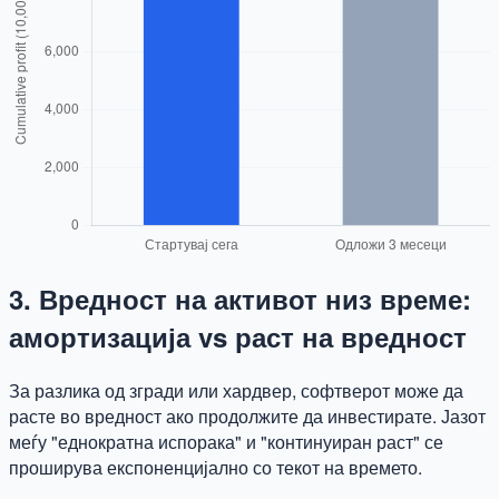
3. Вредност на активот низ време:
амортизација vs раст на вредност
За разлика од згради или хардвер, софтверот може да
расте во вредност ако продолжите да инвестирате. Јазот
меѓу "еднократна испорака" и "континуиран раст" се
проширува експоненцијално со текот на времето.