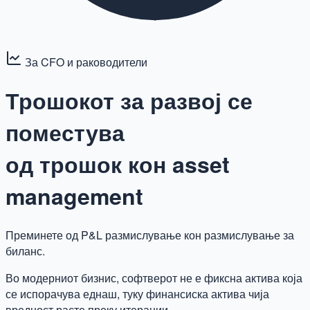
За CFO и раководители
Трошокот за развој се
поместува
од трошок кон asset
management
Преминете од P&L размислување кон размислување за
биланс.
Во модерниот бизнис, софтверот не е фиксна актива која
се испорачува еднаш, туку финансиска актива чија
вредност расте преку итерации.