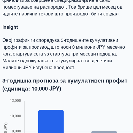
поместување на распоредот. Тоа брише цел месец од
идните парични текови што производот би ги создал.
Insight
Овој график ги споредува 3-годишните кумулативни
профити за производ што носи 3 милиони JPY месечно
кога стартува сега vs стартува три месеци подоцна.
Малите одложувања се акумулираат во десетици
милиони JPY изгубена вредност.
3-годишна прогноза за кумулативен профит
(единица: 10.000 JPY)