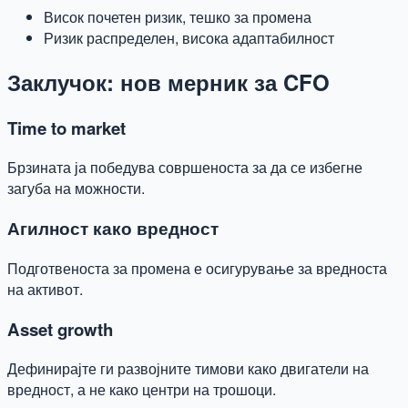
Висок почетен ризик, тешко за промена
Ризик распределен, висока адаптабилност
Заклучок: нов мерник за CFO
Time to market
Брзината ја победува совршеноста за да се избегне
загуба на можности.
Агилност како вредност
Подготвеноста за промена е осигурување за вредноста
на активот.
Asset growth
Дефинирајте ги развојните тимови како двигатели на
вредност, а не како центри на трошоци.