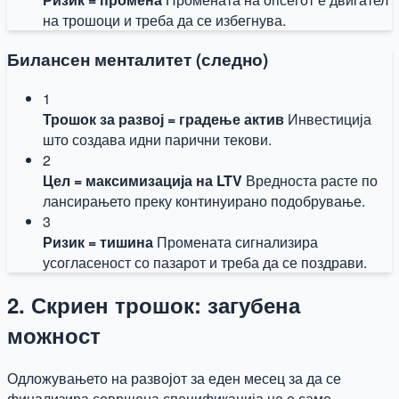
на трошоци и треба да се избегнува.
Билансен менталитет (следно)
1
Трошок за развој = градење актив
Инвестиција
што создава идни парични текови.
2
Цел = максимизација на LTV
Вредноста расте по
лансирањето преку континуирано подобрување.
3
Ризик = тишина
Промената сигнализира
усогласеност со пазарот и треба да се поздрави.
2. Скриен трошок: загубена
можност
Одложувањето на развојот за еден месец за да се
финализира совршена спецификација не е само