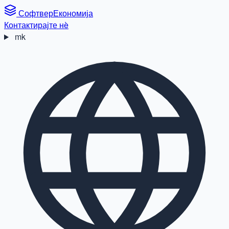
Софтвер
Економија
Контактирајте нè
mk