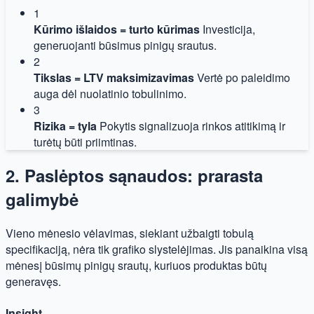
1
Kūrimo išlaidos = turto kūrimas
Investicija,
generuojanti būsimus pinigų srautus.
2
Tikslas = LTV maksimizavimas
Vertė po paleidimo
auga dėl nuolatinio tobulinimo.
3
Rizika = tyla
Pokytis signalizuoja rinkos atitikimą ir
turėtų būti priimtinas.
2. Paslėptos sąnaudos: prarasta
galimybė
Vieno mėnesio vėlavimas, siekiant užbaigti tobulą
specifikaciją, nėra tik grafiko slystelėjimas. Jis panaikina visą
mėnesį būsimų pinigų srautų, kuriuos produktas būtų
generavęs.
Insight