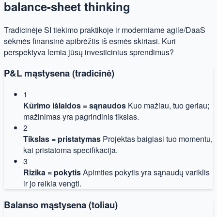
balance-sheet thinking
Tradicinėje SI tiekimo praktikoje ir moderniame agile/DaaS
sėkmės finansinė apibrėžtis iš esmės skiriasi. Kuri
perspektyva lemia jūsų investicinius sprendimus?
P&L mąstysena (tradicinė)
1
Kūrimo išlaidos = sąnaudos
Kuo mažiau, tuo geriau;
mažinimas yra pagrindinis tikslas.
2
Tikslas = pristatymas
Projektas baigiasi tuo momentu,
kai pristatoma specifikacija.
3
Rizika = pokytis
Apimties pokytis yra sąnaudų variklis
ir jo reikia vengti.
Balanso mąstysena (toliau)