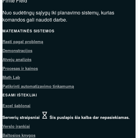
Finite Field
Nuo sudėtingų sąlygų iki planavimo sistemų, kurias
komandos gali naudoti darbe.
MATEMATINĖS SISTEMOS
Rasti pagal problemą
Demonstracijos
Atvejų analizės
Procesas ir kainos
Math Lab
Patikrinti automatizavimo tinkamumą
ESAMI IŠTEKLIAI
Excel šablonai
Serverių straipsniai
Šis puslapis šia kalba dar nepasiekiamas.
Verslo įrankiai
Baltosios knygos