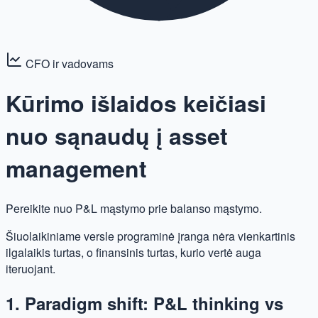
CFO ir vadovams
Kūrimo išlaidos keičiasi
nuo sąnaudų į asset
management
Pereikite nuo P&L mąstymo prie balanso mąstymo.
Šiuolaikiniame versle programinė įranga nėra vienkartinis
ilgalaikis turtas, o finansinis turtas, kurio vertė auga
iteruojant.
1. Paradigm shift: P&L thinking vs