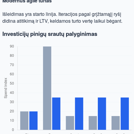
Modernus agile turtas
Išleidimas yra starto linija. Iteracijos pagal grįžtamąjį ryšį
didina atitikimą ir LTV, keldamos turto vertę laikui bėgant.
Investicijų pinigų srautų palyginimas