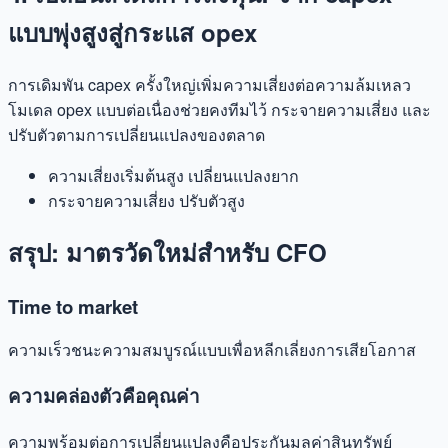
แบบพุ่งสูงสู่กระแส opex
การเดิมพัน capex ครั้งใหญ่เพิ่มความเสี่ยงต่อความล้มเหลว
โมเดล opex แบบต่อเนื่องช่วยคงทีมไว้ กระจายความเสี่ยง และ
ปรับตัวตามการเปลี่ยนแปลงของตลาด
ความเสี่ยงเริ่มต้นสูง เปลี่ยนแปลงยาก
กระจายความเสี่ยง ปรับตัวสูง
สรุป: มาตรวัดใหม่สำหรับ CFO
Time to market
ความเร็วชนะความสมบูรณ์แบบเพื่อหลีกเลี่ยงการเสียโอกาส
ความคล่องตัวคือคุณค่า
ความพร้อมต่อการเปลี่ยนแปลงคือประกันมูลค่าสินทรัพย์