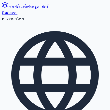
ซอฟต์แวร์
เศรษฐศาสตร์
ติดต่อเรา
ภาษาไทย