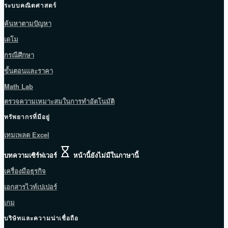
ระบบคณิตศาสตร์
ค้นหาตามปัญหา
เดโม
กรณีศึกษา
ขั้นตอนและราคา
Math Lab
ตรวจความเหมาะสมในการทำอัตโนมัติ
ทรัพยากรที่มีอยู่
เทมเพลต Excel
บทความเซิร์ฟเวอร์
หน้านี้ยังไม่มีในภาษานี้
เครื่องมือธุรกิจ
เอกสารไวท์เปเปอร์
เกม
บริษัทและความน่าเชื่อถือ