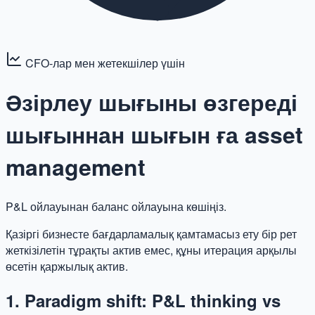
CFO-лар мен жетекшілер үшін
Әзірлеу шығыны өзгереді
шығыннан шығын ға asset
management
P&L ойлауынан баланс ойлауына көшіңіз.
Қазіргі бизнесте бағдарламалық қамтамасыз ету бір рет
жеткізілетін тұрақты актив емес, құны итерация арқылы
өсетін қаржылық актив.
1. Paradigm shift: P&L thinking vs