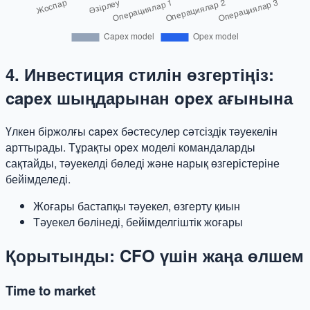
4. Инвестиция стилін өзгертіңіз:
capex шыңдарынан opex ағынына
Үлкен біржолғы capex бәстесулер сәтсіздік тәуекелін
арттырады. Тұрақты opex моделі командаларды
сақтайды, тәуекелді бөледі және нарық өзгерістеріне
бейімделеді.
Жоғары бастапқы тәуекел, өзгерту қиын
Тәуекел бөлінеді, бейімделгіштік жоғары
Қорытынды: CFO үшін жаңа өлшем
Time to market