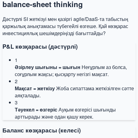
balance-sheet thinking
Дәстүрлі SI жеткізуі мен қазіргі agile/DaaS-та табыстың
қаржылық анықтамасы түбегейлі өзгеше. Қай көзқарас
инвестициялық шешімдеріңізді бағыттайды?
P&L көзқарасы (дәстүрлі)
1
Әзірлеу шығыны = шығын
Неғұрлым аз болса,
соғұрлым жақсы; қысқарту негізгі мақсат.
2
Мақсат = жеткізу
Жоба сипаттама жеткізілген сәтте
аяқталады.
3
Тәуекел = өзгеріс
Ауқым өзгерісі шығынды
арттырады және одан қашу керек.
Баланс көзқарасы (келесі)