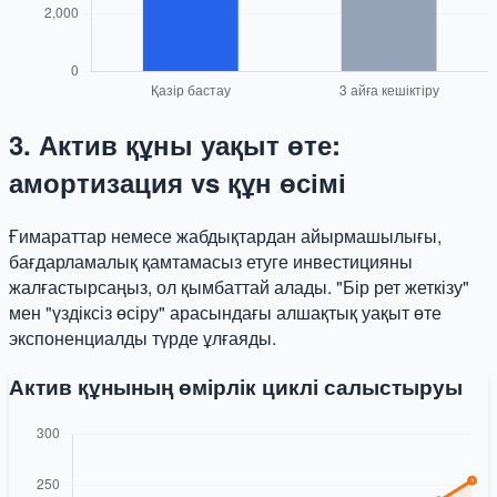
3. Актив құны уақыт өте:
амортизация vs құн өсімі
Ғимараттар немесе жабдықтардан айырмашылығы,
бағдарламалық қамтамасыз етуге инвестицияны
жалғастырсаңыз, ол қымбаттай алады. "Бір рет жеткізу"
мен "үздіксіз өсіру" арасындағы алшақтық уақыт өте
экспоненциалды түрде ұлғаяды.
Актив құнының өмірлік циклі салыстыруы