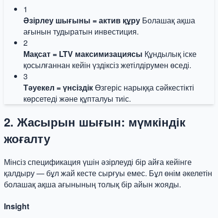
1
Әзірлеу шығыны = актив құру
Болашақ ақша
ағынын тудыратын инвестиция.
2
Мақсат = LTV максимизациясы
Құндылық іске
қосылғаннан кейін үздіксіз жетілдірумен өседі.
3
Тәуекел = үнсіздік
Өзгеріс нарыққа сәйкестікті
көрсетеді және құпталуы тиіс.
2. Жасырын шығын: мүмкіндік
жоғалту
Мінсіз спецификация үшін әзірлеуді бір айға кейінге
қалдыру — бұл жай кесте сырғуы емес. Бұл өнім әкелетін
болашақ ақша ағынының толық бір айын жояды.
Insight