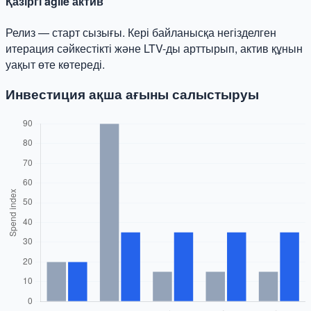
Қазіргі agile актив
Релиз — старт сызығы. Кері байланысқа негізделген
итерация сәйкестікті және LTV-ды арттырып, актив құнын
уақыт өте көтереді.
Инвестиция ақша ағыны салыстыруы