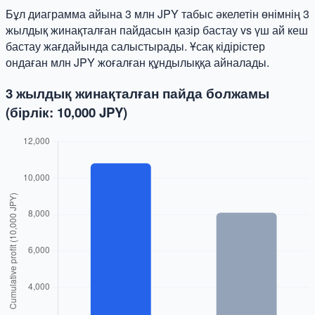
Бұл диаграмма айына 3 млн JPY табыс әкелетін өнімнің 3
жылдық жинақталған пайдасын қазір бастау vs үш ай кеш
бастау жағдайында салыстырады. Ұсақ кідірістер
ондаған млн JPY жоғалған құндылыққа айналады.
3 жылдық жинақталған пайда болжамы
(бірлік: 10,000 JPY)