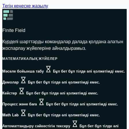
Тегін кеңеске жазылу
Finite Field
Күрделі шарттарды командалар далада қолдана алатын
жоспарлау жүйелеріне айналдырамыз.
МАТЕМАТИКАЛЫҚ ЖҮЙЕЛЕР
Мәселе бойынша табу
Бұл бет бұл тілде әлі қолжетімді емес.
Демолар
Бұл бет бұл тілде әлі қолжетімді емес.
Кейстер
Бұл бет бұл тілде әлі қолжетімді емес.
Процесс және баға
Бұл бет бұл тілде әлі қолжетімді емес.
Math Lab
Бұл бет бұл тілде әлі қолжетімді емес.
Автоматтандыру сәйкестігін тексеру
Бұл бет бұл тілде әлі