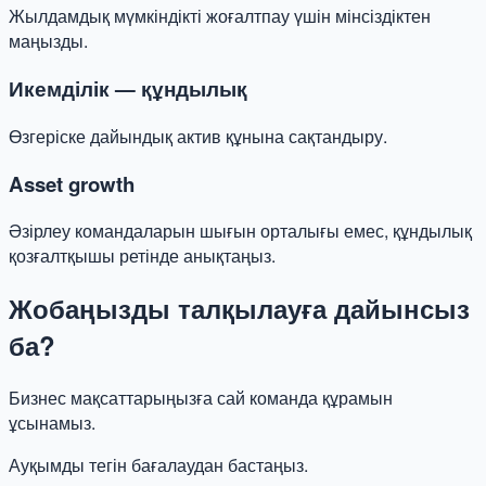
Жылдамдық мүмкіндікті жоғалтпау үшін мінсіздіктен
маңызды.
Икемділік — құндылық
Өзгеріске дайындық актив құнына сақтандыру.
Asset growth
Әзірлеу командаларын шығын орталығы емес, құндылық
қозғалтқышы ретінде анықтаңыз.
Жобаңызды талқылауға дайынсыз
ба?
Бизнес мақсаттарыңызға сай команда құрамын
ұсынамыз.
Ауқымды тегін бағалаудан бастаңыз.