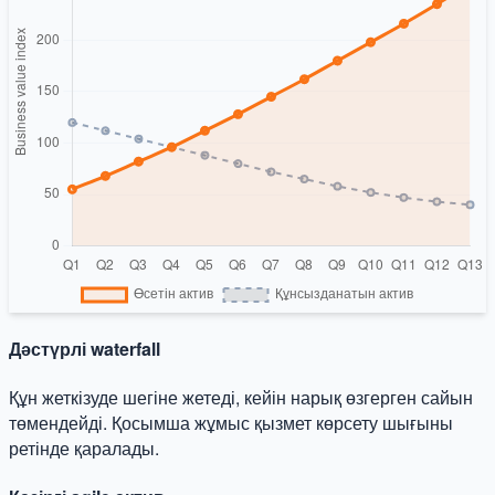
Дәстүрлі waterfall
Құн жеткізуде шегіне жетеді, кейін нарық өзгерген сайын
төмендейді. Қосымша жұмыс қызмет көрсету шығыны
ретінде қаралады.